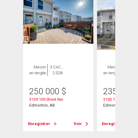
Maison
3 CAC ,
Maison
3 CAC ,
en rangée
2 SDB
en rangée
2 SDB
$
250 000
$
235 000
3139 109 Street Nw
3103 109 Street
Edmonton, AB
Edmonton, AB
Voir
Enregistrer
Voir
Enregistrer