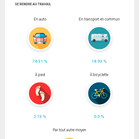
SE RENDRE AU TRAVAIL
En auto
En transport en commun
74.31 %
18.93 %
À pied
À bicyclette
2.13 %
0.0 %
Par tout autre moyen