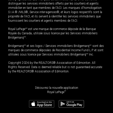
distinguer les services immobiliers offerts par les courtiers et agents
immobilier en tant que membres de l'ACI. Les marques d'homologation
S.I.A.® /MLS®, Service inter-agences®, et leurs logos respectifs sont la
propriété de l'ACI, et ils servent à identifier les services immobiliers que
fournissent les courtiers et agents membres de l'ACI.
Royal LePage
MD
est une marque de commerce déposée de la Banque
Royale du Canada, utilisée sous licence par les Services immobiliers
Bridgemarq
MD
.
Bridgemarq
MD
et ses logos / Services immobiliers Bridgemarq
MD
sont des
marques de commerce déposées de Residential Income Fund L.P. et sont
utilisées sous licence par Services immobiliers Bridgemarq
MD
Inc.
Copyright 2026 by the REALTORS® Association of Edmonton. All
Rights Reserved. Data is deemed reliable but is not guaranteed accurate
by the REALTORS® Association of Edmonton.
Découvrez la nouvelle application
MD
Royal LePage