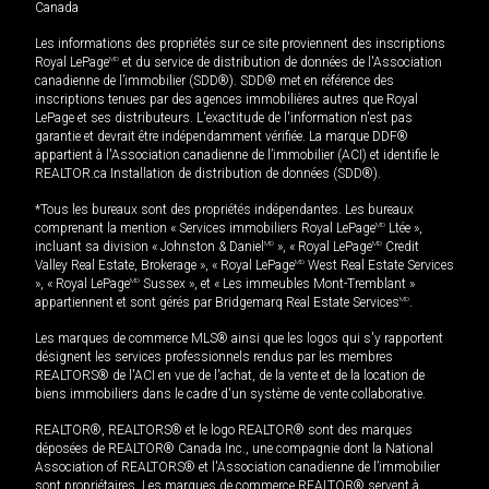
Canada
Les informations des propriétés sur ce site proviennent des inscriptions
Royal LePage
MD
et du service de distribution de données de l'Association
canadienne de l’immobilier (SDD®). SDD® met en référence des
inscriptions tenues par des agences immobilières autres que Royal
LePage et ses distributeurs. L'exactitude de l'information n'est pas
garantie et devrait être indépendamment vérifiée. La marque DDF®
appartient à l'Association canadienne de l’immobilier (ACI) et identifie le
REALTOR.ca Installation de distribution de données (SDD®).
*Tous les bureaux sont des propriétés indépendantes. Les bureaux
comprenant la mention « Services immobiliers Royal LePage
MD
Ltée »,
incluant sa division « Johnston & Daniel
MD
», « Royal LePage
MD
Credit
Valley Real Estate, Brokerage », « Royal LePage
MD
West Real Estate Services
», « Royal LePage
MD
Sussex », et « Les immeubles Mont-Tremblant »
appartiennent et sont gérés par Bridgemarq Real Estate Services
MD
.
Les marques de commerce MLS® ainsi que les logos qui s'y rapportent
désignent les services professionnels rendus par les membres
REALTORS® de l'ACI en vue de l'achat, de la vente et de la location de
biens immobiliers dans le cadre d'un système de vente collaborative.
REALTOR®, REALTORS® et le logo REALTOR® sont des marques
déposées de REALTOR® Canada Inc., une compagnie dont la National
Association of REALTORS® et l'Association canadienne de l’immobilier
sont propriétaires. Les marques de commerce REALTOR® servent à