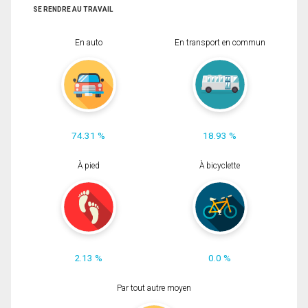
SE RENDRE AU TRAVAIL
En auto
En transport en commun
74.31 %
18.93 %
À pied
À bicyclette
2.13 %
0.0 %
Par tout autre moyen