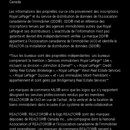
Canada
Les informations des propriétés sur ce site proviennent des inscriptions
Royal LePage
MD
et du service de distribution de données de l'Association
canadienne de l’immobilier (SDD®). SDD® met en référence des
inscriptions tenues par des agences immobilières autres que Royal
LePage et ses distributeurs. L'exactitude de l'information n'est pas
garantie et devrait être indépendamment vérifiée. La marque DDF®
appartient à l'Association canadienne de l’immobilier (ACI) et identifie le
REALTOR.ca Installation de distribution de données (SDD®).
*Tous les bureaux sont des propriétés indépendantes. Les bureaux
comprenant la mention « Services immobiliers Royal LePage
MD
Ltée »,
incluant sa division « Johnston & Daniel
MD
», « Royal LePage
MD
Credit
Valley Real Estate, Brokerage », « Royal LePage
MD
West Real Estate Services
», « Royal LePage
MD
Sussex », et « Les immeubles Mont-Tremblant »
appartiennent et sont gérés par Bridgemarq Real Estate Services
MD
.
Les marques de commerce MLS® ainsi que les logos qui s'y rapportent
désignent les services professionnels rendus par les membres
REALTORS® de l'ACI en vue de l'achat, de la vente et de la location de
biens immobiliers dans le cadre d'un système de vente collaborative.
REALTOR®, REALTORS® et le logo REALTOR® sont des marques
déposées de REALTOR® Canada Inc., une compagnie dont la National
Association of REALTORS® et l'Association canadienne de l’immobilier
sont propriétaires. Les marques de commerce REALTOR® servent à