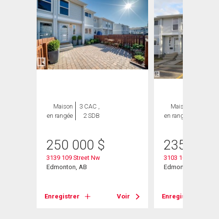
Maison
3 CAC ,
Maison
3 CAC ,
en rangée
2 SDB
en rangée
2 SDB
$
250 000
$
235 000
3139 109 Street Nw
3103 109 Street
Edmonton, AB
Edmonton, AB
Voir
Enregistrer
Voir
Enregistrer