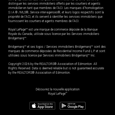
distinguer les services immobiliers offerts par les courtiers et agents
immobilier en tant que membres de l'ACI. Les marques d'homologation
S.I.A.® /MLS®, Service inter-agences®, et leurs logos respectifs sont la
propriété de l'ACI, et ils servent à identifier les services immobiliers que
fournissent les courtiers et agents membres de l'ACI.
Royal LePage
MD
est une marque de commerce déposée de la Banque
Royale du Canada, utilisée sous licence par les Services immobiliers
Bridgemarq
MD
.
Bridgemarq
MD
et ses logos / Services immobiliers Bridgemarq
MD
sont des
marques de commerce déposées de Residential Income Fund L.P. et sont
utilisées sous licence par Services immobiliers Bridgemarq
MD
Inc.
Copyright 2026 by the REALTORS® Association of Edmonton. All
Rights Reserved. Data is deemed reliable but is not guaranteed accurate
by the REALTORS® Association of Edmonton.
Découvrez la nouvelle application
MD
Royal LePage