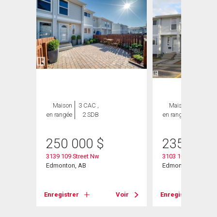
Maison
3 CAC ,
Maison
3 CAC ,
en rangée
2 SDB
en rangée
2 SDB
250 000
$
235 000
3139 109 Street Nw
3103 109 Street
Edmonton, AB
Edmonton, AB
Enregistrer
Voir
Enregistrer
Voir