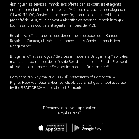
distinguer les services immobiliers offerts par les courtiers et agents
immobilier en tant que membres de l'ACI. Les marques d'homologation
S.I.A.® /MLS®, Service inter-agences®, et leurs logos respectifs sont la
propriété de l'ACI, et ils servent à identifier les services immobiliers que
fournissent les courtiers et agents membres de l'ACI.
Royal LePage
MD
est une marque de commerce déposée de la Banque
Royale du Canada, utilisée sous licence par les Services immobiliers
Bridgemarq
MD
.
Bridgemarq
MD
et ses logos / Services immobiliers Bridgemarq
MD
sont des
marques de commerce déposées de Residential Income Fund L.P. et sont
utilisées sous licence par Services immobiliers Bridgemarq
MD
Inc.
Copyright 2026 by the REALTORS® Association of Edmonton. All
Rights Reserved. Data is deemed reliable but is not guaranteed accurate
by the REALTORS® Association of Edmonton.
Découvrez la nouvelle application
MD
Royal LePage