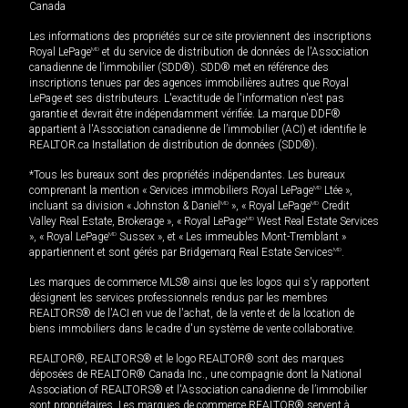
Canada
Les informations des propriétés sur ce site proviennent des inscriptions
Royal LePage
MD
et du service de distribution de données de l'Association
canadienne de l’immobilier (SDD®). SDD® met en référence des
inscriptions tenues par des agences immobilières autres que Royal
LePage et ses distributeurs. L'exactitude de l'information n'est pas
garantie et devrait être indépendamment vérifiée. La marque DDF®
appartient à l'Association canadienne de l’immobilier (ACI) et identifie le
REALTOR.ca Installation de distribution de données (SDD®).
*Tous les bureaux sont des propriétés indépendantes. Les bureaux
comprenant la mention « Services immobiliers Royal LePage
MD
Ltée »,
incluant sa division « Johnston & Daniel
MD
», « Royal LePage
MD
Credit
Valley Real Estate, Brokerage », « Royal LePage
MD
West Real Estate Services
», « Royal LePage
MD
Sussex », et « Les immeubles Mont-Tremblant »
appartiennent et sont gérés par Bridgemarq Real Estate Services
MD
.
Les marques de commerce MLS® ainsi que les logos qui s'y rapportent
désignent les services professionnels rendus par les membres
REALTORS® de l'ACI en vue de l'achat, de la vente et de la location de
biens immobiliers dans le cadre d'un système de vente collaborative.
REALTOR®, REALTORS® et le logo REALTOR® sont des marques
déposées de REALTOR® Canada Inc., une compagnie dont la National
Association of REALTORS® et l'Association canadienne de l’immobilier
sont propriétaires. Les marques de commerce REALTOR® servent à