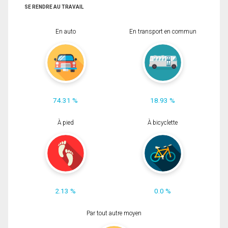
SE RENDRE AU TRAVAIL
En auto
En transport en commun
74.31 %
18.93 %
À pied
À bicyclette
2.13 %
0.0 %
Par tout autre moyen