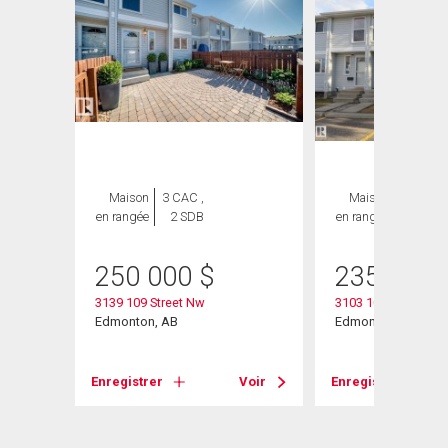
Maison
3 CAC ,
Maison
3 CAC ,
en rangée
2 SDB
en rangée
2 SDB
250 000
$
235 000
3139 109 Street Nw
3103 109 Street
Edmonton, AB
Edmonton, AB
Voir
Enregistrer
Voir
Enregistrer