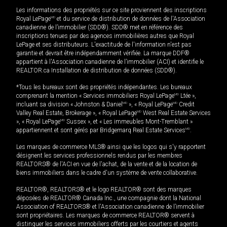
Les informations des propriétés sur ce site proviennent des inscriptions
Royal LePage
MD
et du service de distribution de données de l'Association
canadienne de l’immobilier (SDD®). SDD® met en référence des
inscriptions tenues par des agences immobilières autres que Royal
LePage et ses distributeurs. L'exactitude de l'information n'est pas
garantie et devrait être indépendamment vérifiée. La marque DDF®
appartient à l'Association canadienne de l’immobilier (ACI) et identifie le
REALTOR.ca Installation de distribution de données (SDD®).
*Tous les bureaux sont des propriétés indépendantes. Les bureaux
comprenant la mention « Services immobiliers Royal LePage
MD
Ltée »,
incluant sa division « Johnston & Daniel
MD
», « Royal LePage
MD
Credit
Valley Real Estate, Brokerage », « Royal LePage
MD
West Real Estate Services
», « Royal LePage
MD
Sussex », et « Les immeubles Mont-Tremblant »
appartiennent et sont gérés par Bridgemarq Real Estate Services
MD
.
Les marques de commerce MLS® ainsi que les logos qui s'y rapportent
désignent les services professionnels rendus par les membres
REALTORS® de l'ACI en vue de l'achat, de la vente et de la location de
biens immobiliers dans le cadre d'un système de vente collaborative.
REALTOR®, REALTORS® et le logo REALTOR® sont des marques
déposées de REALTOR® Canada Inc., une compagnie dont la National
Association of REALTORS® et l'Association canadienne de l’immobilier
sont propriétaires. Les marques de commerce REALTOR® servent à
distinguer les services immobiliers offerts par les courtiers et agents