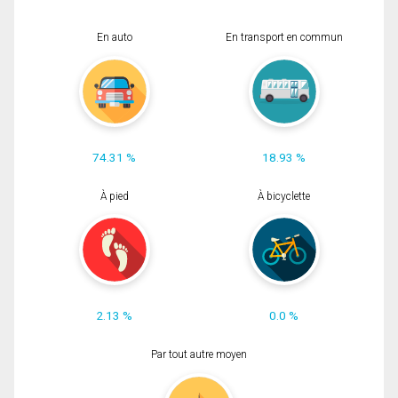
En auto
En transport en commun
74.31 %
18.93 %
À pied
À bicyclette
2.13 %
0.0 %
Par tout autre moyen