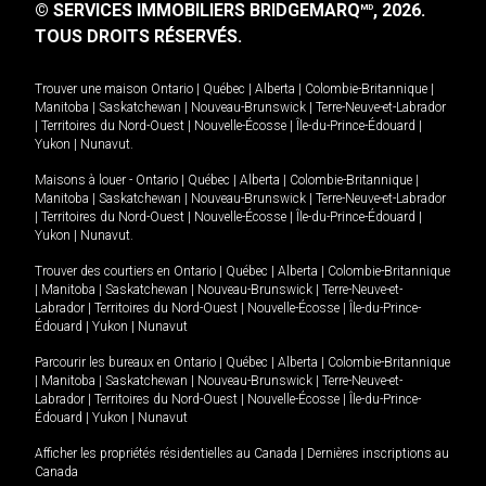
© SERVICES IMMOBILIERS BRIDGEMARQ
, 2026.
MD
TOUS DROITS RÉSERVÉS.
Trouver une maison
Ontario
|
Québec
|
Alberta
|
Colombie-Britannique
|
Manitoba
|
Saskatchewan
|
Nouveau-Brunswick
|
Terre-Neuve-et-Labrador
|
Territoires du Nord-Ouest
|
Nouvelle-Écosse
|
Île-du-Prince-Édouard
|
Yukon
|
Nunavut
.
Maisons à louer -
Ontario
|
Québec
|
Alberta
|
Colombie-Britannique
|
Manitoba
|
Saskatchewan
|
Nouveau-Brunswick
|
Terre-Neuve-et-Labrador
|
Territoires du Nord-Ouest
|
Nouvelle-Écosse
|
Île-du-Prince-Édouard
|
Yukon
|
Nunavut
.
Trouver des courtiers en
Ontario
|
Québec
|
Alberta
|
Colombie-Britannique
|
Manitoba
|
Saskatchewan
|
Nouveau-Brunswick
|
Terre-Neuve-et-
Labrador
|
Territoires du Nord-Ouest
|
Nouvelle-Écosse
|
Île-du-Prince-
Édouard
|
Yukon
|
Nunavut
Parcourir les bureaux en
Ontario
|
Québec
|
Alberta
|
Colombie-Britannique
|
Manitoba
|
Saskatchewan
|
Nouveau-Brunswick
|
Terre-Neuve-et-
Labrador
|
Territoires du Nord-Ouest
|
Nouvelle-Écosse
|
Île-du-Prince-
Édouard
|
Yukon
|
Nunavut
Afficher les propriétés résidentielles au Canada
|
Dernières inscriptions au
Canada