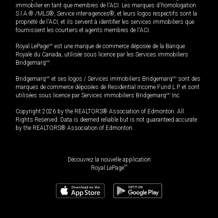
immobilier en tant que membres de l'ACI. Les marques d'homologation
S.I.A.® /MLS®, Service inter-agences®, et leurs logos respectifs sont la
propriété de l'ACI, et ils servent à identifier les services immobiliers que
fournissent les courtiers et agents membres de l'ACI.
Royal LePage
MD
est une marque de commerce déposée de la Banque
Royale du Canada, utilisée sous licence par les Services immobiliers
Bridgemarq
MD
.
Bridgemarq
MD
et ses logos / Services immobiliers Bridgemarq
MD
sont des
marques de commerce déposées de Residential Income Fund L.P. et sont
utilisées sous licence par Services immobiliers Bridgemarq
MD
Inc.
Copyright 2026 by the REALTORS® Association of Edmonton. All
Rights Reserved. Data is deemed reliable but is not guaranteed accurate
by the REALTORS® Association of Edmonton.
Découvrez la nouvelle application
MD
Royal LePage