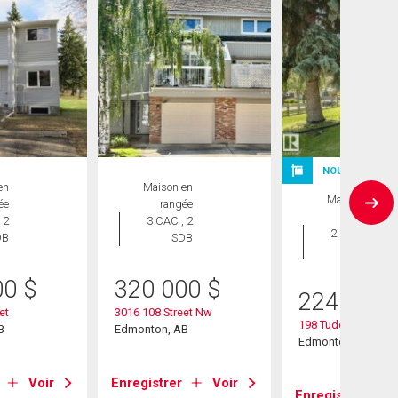
NOUVELLE INS
en
Maison en
Maison en
ée
rangée
rangée
 2
3 CAC , 2
2 CAC , 2
DB
SDB
SDB
00
$
320 000
$
224 900
et
3016 108 Street Nw
198 Tudor Lane Nw
B
Edmonton, AB
Edmonton, AB
Voir
Enregistrer
Voir
Enregistrer