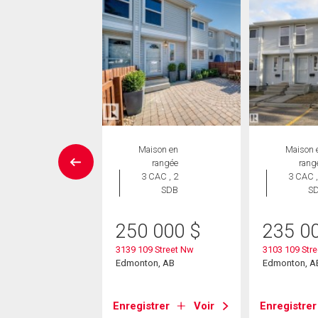
Maison
Maison en
Maison 
 CAC , 4
rangée
rang
SDB
3 CAC , 2
3 CAC ,
SDB
S
9 900
$
250 000
$
235 0
35 Avenue Nw
on, AB
3139 109 Street Nw
3103 109 Stre
Edmonton, AB
Edmonton, A
strer
Voir
Enregistrer
Voir
Enregistrer