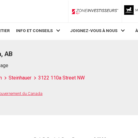
ZoneInvestisseurs RLP
TIER
INFO ET CONSEILS
JOIGNEZ-VOUS À NOUS
À
, AB
Page
n
Steinhauer
3122 110a Street NW
 Gouvernement du Canada