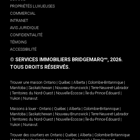
PROPRIÉTÉS LUXUEUSES
COMMERCIAL
INTRANET
AVIS JURIDIQUE
CONFIDENTIALITÉ
TÉMOINS
ACCESSIBILITÉ
© SERVICES IMMOBILIERS BRIDGEMARQ
, 2026.
MD
TOUS DROITS RÉSERVÉS.
Trouver une maison
Ontario
|
Québec
|
Alberta
|
Colombie-Britannique
|
Manitoba
|
Saskatchewan
|
Nouveau-Brunswick
|
Terre-Neuve-et-Labrador
|
Territoires du Nord-Ouest
|
Nouvelle-Écosse
|
Île-du-Prince-Édouard
|
Yukon
|
Nunavut
.
Maisons à louer -
Ontario
|
Québec
|
Alberta
|
Colombie-Britannique
|
Manitoba
|
Saskatchewan
|
Nouveau-Brunswick
|
Terre-Neuve-et-Labrador
|
Territoires du Nord-Ouest
|
Nouvelle-Écosse
|
Île-du-Prince-Édouard
|
Yukon
|
Nunavut
.
Trouver des courtiers en
Ontario
|
Québec
|
Alberta
|
Colombie-Britannique