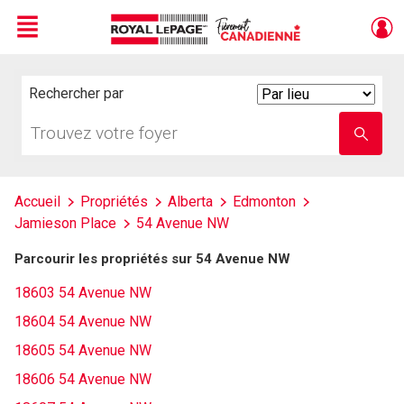
Menu
Live
En Direct
Rechercher par
Search
By
Trouvez
Entrez
votre
le
foyer
nom
de
l'école
Accueil
Propriétés
Alberta
Edmonton
Jamieson Place
54 Avenue NW
Parcourir les propriétés sur 54 Avenue NW
18603 54 Avenue NW
18604 54 Avenue NW
18605 54 Avenue NW
18606 54 Avenue NW