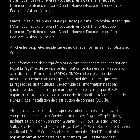
|
Manitoba
|
Saskatchewan
|
Nouveau-Brunswick
|
Terre-Neuve-et-
Labrador
|
Territoires du Nord-Ouest
|
Nouvelle-Écosse
|
Île-du-Prince-
Édouard
|
Yukon
|
Nunavut
Parcourir les bureaux en
Ontario
|
Québec
|
Alberta
|
Colombie-Britannique
|
Manitoba
|
Saskatchewan
|
Nouveau-Brunswick
|
Terre-Neuve-et-
Labrador
|
Territoires du Nord-Ouest
|
Nouvelle-Écosse
|
Île-du-Prince-
Édouard
|
Yukon
|
Nunavut
Afficher les propriétés résidentielles au Canada
|
Dernières inscriptions au
Canada
Les informations des propriétés sur ce site proviennent des inscriptions
Royal LePage
MD
et du service de distribution de données de l'Association
canadienne de l’immobilier (SDD®). SDD® met en référence des
inscriptions tenues par des agences immobilières autres que Royal
LePage et ses distributeurs. L'exactitude de l'information n'est pas
garantie et devrait être indépendamment vérifiée. La marque DDF®
appartient à l'Association canadienne de l’immobilier (ACI) et identifie le
REALTOR.ca Installation de distribution de données (SDD®).
*Tous les bureaux sont des propriétés indépendantes. Les bureaux
comprenant la mention « Services immobiliers Royal LePage
MD
Ltée »,
incluant sa division « Johnston & Daniel
MD
», « Royal LePage
MD
Credit
Valley Real Estate, Brokerage », « Royal LePage
MD
West Real Estate Services
», « Royal LePage
MD
Sussex », et « Les immeubles Mont-Tremblant »
appartiennent et sont gérés par Bridgemarq Real Estate Services
MD
.