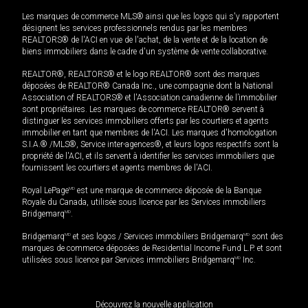
Les marques de commerce MLS® ainsi que les logos qui s'y rapportent
désignent les services professionnels rendus par les membres
REALTORS® de l'ACI en vue de l'achat, de la vente et de la location de
biens immobiliers dans le cadre d'un système de vente collaborative.
REALTOR®, REALTORS® et le logo REALTOR® sont des marques
déposées de REALTOR® Canada Inc., une compagnie dont la National
Association of REALTORS® et l'Association canadienne de l’immobilier
sont propriétaires. Les marques de commerce REALTOR® servent à
distinguer les services immobiliers offerts par les courtiers et agents
immobilier en tant que membres de l'ACI. Les marques d'homologation
S.I.A.® /MLS®, Service inter-agences®, et leurs logos respectifs sont la
propriété de l'ACI, et ils servent à identifier les services immobiliers que
fournissent les courtiers et agents membres de l'ACI.
Royal LePage
MD
est une marque de commerce déposée de la Banque
Royale du Canada, utilisée sous licence par les Services immobiliers
Bridgemarq
MD
.
Bridgemarq
MD
et ses logos / Services immobiliers Bridgemarq
MD
sont des
marques de commerce déposées de Residential Income Fund L.P. et sont
utilisées sous licence par Services immobiliers Bridgemarq
MD
Inc.
Découvrez la nouvelle application