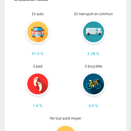
En auto
En transport en commun
91.9 %
3.28 %
À pied
À bicyclette
1.4 %
0.0 %
Par tout autre moyen