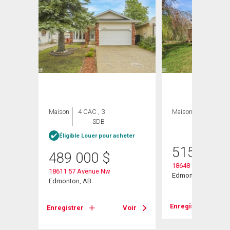
Maison
4 CAC , 3
Maison
4 CAC , 2
SDB
SDB
Éligible Louer pour acheter
515 000
489 000
$
18648 57 Avenue N
18611 57 Avenue Nw
w
Edmonton, AB
Edmonton, AB
Enregistrer
Enregistrer
Voir
Voir