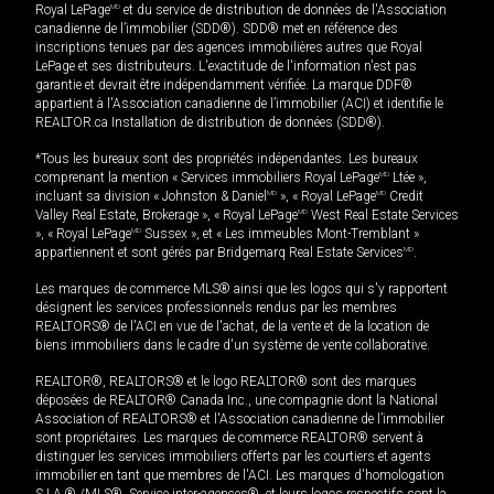
Royal LePage
MD
et du service de distribution de données de l'Association
canadienne de l’immobilier (SDD®). SDD® met en référence des
inscriptions tenues par des agences immobilières autres que Royal
LePage et ses distributeurs. L'exactitude de l'information n'est pas
garantie et devrait être indépendamment vérifiée. La marque DDF®
appartient à l'Association canadienne de l’immobilier (ACI) et identifie le
REALTOR.ca Installation de distribution de données (SDD®).
*Tous les bureaux sont des propriétés indépendantes. Les bureaux
comprenant la mention « Services immobiliers Royal LePage
MD
Ltée »,
incluant sa division « Johnston & Daniel
MD
», « Royal LePage
MD
Credit
Valley Real Estate, Brokerage », « Royal LePage
MD
West Real Estate Services
», « Royal LePage
MD
Sussex », et « Les immeubles Mont-Tremblant »
appartiennent et sont gérés par Bridgemarq Real Estate Services
MD
.
Les marques de commerce MLS® ainsi que les logos qui s'y rapportent
désignent les services professionnels rendus par les membres
REALTORS® de l'ACI en vue de l'achat, de la vente et de la location de
biens immobiliers dans le cadre d'un système de vente collaborative.
REALTOR®, REALTORS® et le logo REALTOR® sont des marques
déposées de REALTOR® Canada Inc., une compagnie dont la National
Association of REALTORS® et l'Association canadienne de l’immobilier
sont propriétaires. Les marques de commerce REALTOR® servent à
distinguer les services immobiliers offerts par les courtiers et agents
immobilier en tant que membres de l'ACI. Les marques d'homologation