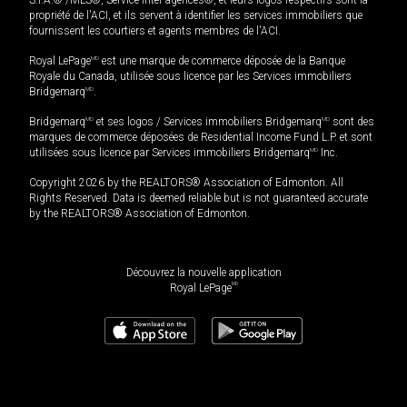
S.I.A.® /MLS®, Service inter-agences®, et leurs logos respectifs sont la
propriété de l'ACI, et ils servent à identifier les services immobiliers que
fournissent les courtiers et agents membres de l'ACI.
Royal LePage
MD
est une marque de commerce déposée de la Banque
Royale du Canada, utilisée sous licence par les Services immobiliers
Bridgemarq
MD
.
Bridgemarq
MD
et ses logos / Services immobiliers Bridgemarq
MD
sont des
marques de commerce déposées de Residential Income Fund L.P. et sont
utilisées sous licence par Services immobiliers Bridgemarq
MD
Inc.
Copyright 2026 by the REALTORS® Association of Edmonton. All
Rights Reserved. Data is deemed reliable but is not guaranteed accurate
by the REALTORS® Association of Edmonton.
Découvrez la nouvelle application
MD
Royal LePage