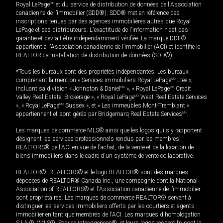
Royal LePage
MD
et du service de distribution de données de l'Association
canadienne de l’immobilier (SDD®). SDD® met en référence des
inscriptions tenues par des agences immobilières autres que Royal
LePage et ses distributeurs. L'exactitude de l'information n'est pas
garantie et devrait être indépendamment vérifiée. La marque DDF®
appartient à l'Association canadienne de l’immobilier (ACI) et identifie le
REALTOR.ca Installation de distribution de données (SDD®).
*Tous les bureaux sont des propriétés indépendantes. Les bureaux
comprenant la mention « Services immobiliers Royal LePage
MD
Ltée »,
incluant sa division « Johnston & Daniel
MD
», « Royal LePage
MD
Credit
Valley Real Estate, Brokerage », « Royal LePage
MD
West Real Estate Services
», « Royal LePage
MD
Sussex », et « Les immeubles Mont-Tremblant »
appartiennent et sont gérés par Bridgemarq Real Estate Services
MD
.
Les marques de commerce MLS® ainsi que les logos qui s'y rapportent
désignent les services professionnels rendus par les membres
REALTORS® de l'ACI en vue de l'achat, de la vente et de la location de
biens immobiliers dans le cadre d'un système de vente collaborative.
REALTOR®, REALTORS® et le logo REALTOR® sont des marques
déposées de REALTOR® Canada Inc., une compagnie dont la National
Association of REALTORS® et l'Association canadienne de l’immobilier
sont propriétaires. Les marques de commerce REALTOR® servent à
distinguer les services immobiliers offerts par les courtiers et agents
immobilier en tant que membres de l'ACI. Les marques d'homologation