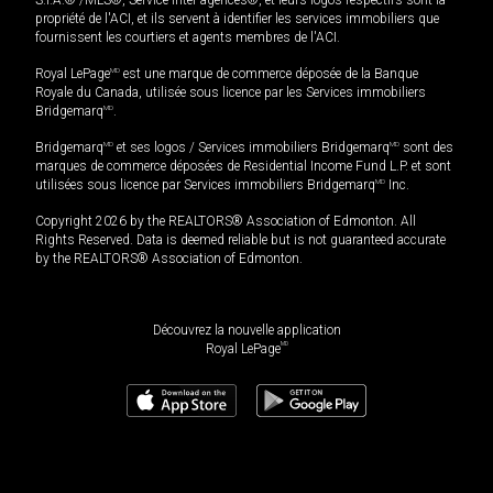
S.I.A.® /MLS®, Service inter-agences®, et leurs logos respectifs sont la
propriété de l'ACI, et ils servent à identifier les services immobiliers que
fournissent les courtiers et agents membres de l'ACI.
Royal LePage
MD
est une marque de commerce déposée de la Banque
Royale du Canada, utilisée sous licence par les Services immobiliers
Bridgemarq
MD
.
Bridgemarq
MD
et ses logos / Services immobiliers Bridgemarq
MD
sont des
marques de commerce déposées de Residential Income Fund L.P. et sont
utilisées sous licence par Services immobiliers Bridgemarq
MD
Inc.
Copyright 2026 by the REALTORS® Association of Edmonton. All
Rights Reserved. Data is deemed reliable but is not guaranteed accurate
by the REALTORS® Association of Edmonton.
Découvrez la nouvelle application
MD
Royal LePage