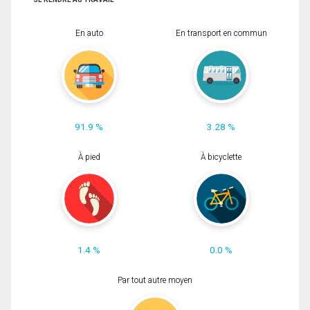
En auto
En transport en commun
91.9 %
3.28 %
À pied
À bicyclette
1.4 %
0.0 %
Par tout autre moyen