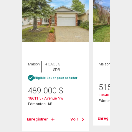
Maison
4 CAC , 3
Maison
4 CAC , 2
SDB
SDB
Éligible Louer pour acheter
515 000
489 000
$
18648 57 Avenue
18611 57 Avenue Nw
Edmonton, AB
Edmonton, AB
Voir
Enregistrer
Enregistrer
Voir