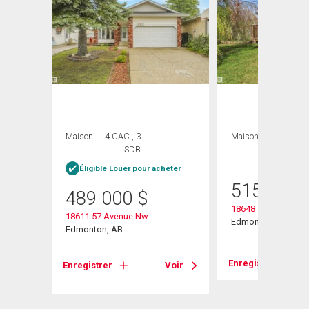
Maison
4 CAC , 3
Maison
4 CAC , 2
SDB
SDB
Éligible Louer pour acheter
515 000
489 000
$
18648 57 Avenue
18611 57 Avenue Nw
Edmonton, AB
Edmonton, AB
Voir
Enregistrer
Enregistrer
Voir