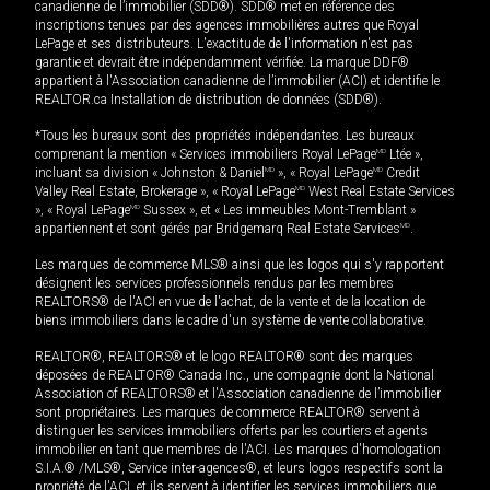
canadienne de l’immobilier (SDD®). SDD® met en référence des
inscriptions tenues par des agences immobilières autres que Royal
LePage et ses distributeurs. L'exactitude de l'information n'est pas
garantie et devrait être indépendamment vérifiée. La marque DDF®
appartient à l'Association canadienne de l’immobilier (ACI) et identifie le
REALTOR.ca Installation de distribution de données (SDD®).
*Tous les bureaux sont des propriétés indépendantes. Les bureaux
comprenant la mention « Services immobiliers Royal LePage
MD
Ltée »,
incluant sa division « Johnston & Daniel
MD
», « Royal LePage
MD
Credit
Valley Real Estate, Brokerage », « Royal LePage
MD
West Real Estate Services
», « Royal LePage
MD
Sussex », et « Les immeubles Mont-Tremblant »
appartiennent et sont gérés par Bridgemarq Real Estate Services
MD
.
Les marques de commerce MLS® ainsi que les logos qui s'y rapportent
désignent les services professionnels rendus par les membres
REALTORS® de l'ACI en vue de l'achat, de la vente et de la location de
biens immobiliers dans le cadre d'un système de vente collaborative.
REALTOR®, REALTORS® et le logo REALTOR® sont des marques
déposées de REALTOR® Canada Inc., une compagnie dont la National
Association of REALTORS® et l'Association canadienne de l’immobilier
sont propriétaires. Les marques de commerce REALTOR® servent à
distinguer les services immobiliers offerts par les courtiers et agents
immobilier en tant que membres de l'ACI. Les marques d'homologation
S.I.A.® /MLS®, Service inter-agences®, et leurs logos respectifs sont la
propriété de l'ACI, et ils servent à identifier les services immobiliers que