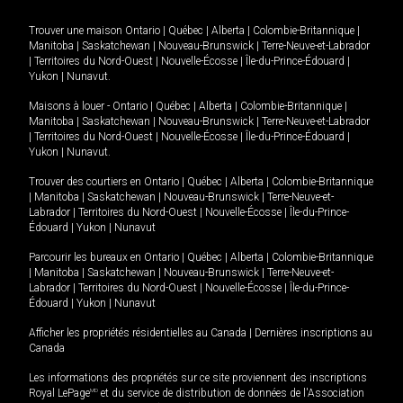
Trouver une maison
Ontario
|
Québec
|
Alberta
|
Colombie-Britannique
|
Manitoba
|
Saskatchewan
|
Nouveau-Brunswick
|
Terre-Neuve-et-Labrador
|
Territoires du Nord-Ouest
|
Nouvelle-Écosse
|
Île-du-Prince-Édouard
|
Yukon
|
Nunavut
.
Maisons à louer -
Ontario
|
Québec
|
Alberta
|
Colombie-Britannique
|
Manitoba
|
Saskatchewan
|
Nouveau-Brunswick
|
Terre-Neuve-et-Labrador
|
Territoires du Nord-Ouest
|
Nouvelle-Écosse
|
Île-du-Prince-Édouard
|
Yukon
|
Nunavut
.
Trouver des courtiers en
Ontario
|
Québec
|
Alberta
|
Colombie-Britannique
|
Manitoba
|
Saskatchewan
|
Nouveau-Brunswick
|
Terre-Neuve-et-
Labrador
|
Territoires du Nord-Ouest
|
Nouvelle-Écosse
|
Île-du-Prince-
Édouard
|
Yukon
|
Nunavut
Parcourir les bureaux en
Ontario
|
Québec
|
Alberta
|
Colombie-Britannique
|
Manitoba
|
Saskatchewan
|
Nouveau-Brunswick
|
Terre-Neuve-et-
Labrador
|
Territoires du Nord-Ouest
|
Nouvelle-Écosse
|
Île-du-Prince-
Édouard
|
Yukon
|
Nunavut
Afficher les propriétés résidentielles au Canada
|
Dernières inscriptions au
Canada
Les informations des propriétés sur ce site proviennent des inscriptions
Royal LePage
MD
et du service de distribution de données de l'Association