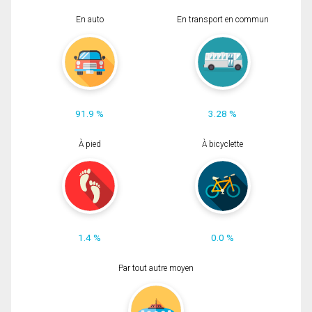
En auto
En transport en commun
91.9 %
3.28 %
À pied
À bicyclette
1.4 %
0.0 %
Par tout autre moyen