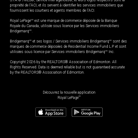
S.I.A.® /MLS®, Service inter-agences®, et leurs logos respectifs sont la
propriété de l'ACI, et ils servent à identifier les services immobiliers que
fournissent les courtiers et agents membres de l'ACI.
Royal LePage
MD
est une marque de commerce déposée de la Banque
Royale du Canada, utilisée sous licence par les Services immobiliers
Bridgemarq
MD
.
Bridgemarq
MD
et ses logos / Services immobiliers Bridgemarq
MD
sont des
marques de commerce déposées de Residential Income Fund L.P. et sont
utilisées sous licence par Services immobiliers Bridgemarq
MD
Inc.
Copyright 2026 by the REALTORS® Association of Edmonton. All
Rights Reserved. Data is deemed reliable but is not guaranteed accurate
by the REALTORS® Association of Edmonton.
Découvrez la nouvelle application
MD
Royal LePage