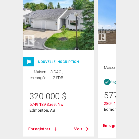
NOUVELLE INSCRIPTION
Maison
3 CAC , 3
Maison
3 CAC ,
SDB
en rangée
2 SDB
Éligible Louer po
577 600
320 000
$
2804 190 Street Nw
5749 189 Street Nw
Edmonton, AB
Edmonton, AB
Voir
Enregistrer
Enregistrer
Voir