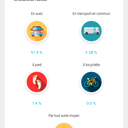
En auto
En transport en commun
91.9 %
3.28 %
À pied
À bicyclette
1.4 %
0.0 %
Par tout autre moyen