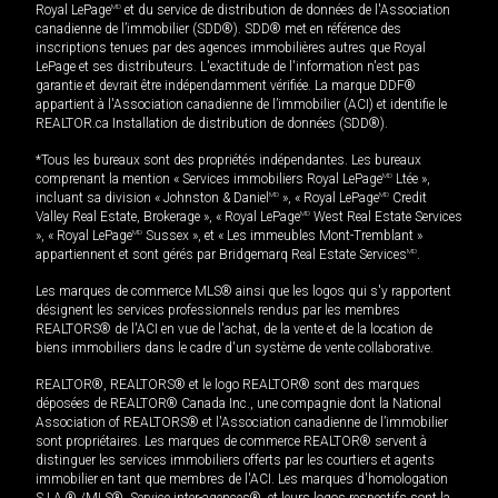
Royal LePage
MD
et du service de distribution de données de l'Association
canadienne de l’immobilier (SDD®). SDD® met en référence des
inscriptions tenues par des agences immobilières autres que Royal
LePage et ses distributeurs. L'exactitude de l'information n'est pas
garantie et devrait être indépendamment vérifiée. La marque DDF®
appartient à l'Association canadienne de l’immobilier (ACI) et identifie le
REALTOR.ca Installation de distribution de données (SDD®).
*Tous les bureaux sont des propriétés indépendantes. Les bureaux
comprenant la mention « Services immobiliers Royal LePage
MD
Ltée »,
incluant sa division « Johnston & Daniel
MD
», « Royal LePage
MD
Credit
Valley Real Estate, Brokerage », « Royal LePage
MD
West Real Estate Services
», « Royal LePage
MD
Sussex », et « Les immeubles Mont-Tremblant »
appartiennent et sont gérés par Bridgemarq Real Estate Services
MD
.
Les marques de commerce MLS® ainsi que les logos qui s'y rapportent
désignent les services professionnels rendus par les membres
REALTORS® de l'ACI en vue de l'achat, de la vente et de la location de
biens immobiliers dans le cadre d'un système de vente collaborative.
REALTOR®, REALTORS® et le logo REALTOR® sont des marques
déposées de REALTOR® Canada Inc., une compagnie dont la National
Association of REALTORS® et l'Association canadienne de l’immobilier
sont propriétaires. Les marques de commerce REALTOR® servent à
distinguer les services immobiliers offerts par les courtiers et agents
immobilier en tant que membres de l'ACI. Les marques d'homologation