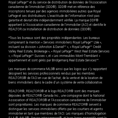
Royal LePage
MD
et du service de distribution de données de l'Association
canadienne de l’immobilier (SDD®). SDD® met en référence des
inscriptions tenues par des agences immobilières autres que Royal
LePage et ses distributeurs. L'exactitude de l'information n'est pas
garantie et devrait être indépendamment vérifiée. La marque DDF®
appartient à l'Association canadienne de l’immobilier (ACI) et identifie le
REALTOR.ca Installation de distribution de données (SDD®).
*Tous les bureaux sont des propriétés indépendantes. Les bureaux
comprenant la mention « Services immobiliers Royal LePage
MD
Ltée »,
incluant sa division « Johnston & Daniel
MD
», « Royal LePage
MD
Credit
Valley Real Estate, Brokerage », « Royal LePage
MD
West Real Estate Services
», « Royal LePage
MD
Sussex », et « Les immeubles Mont-Tremblant »
appartiennent et sont gérés par Bridgemarq Real Estate Services
MD
.
Les marques de commerce MLS® ainsi que les logos qui s'y rapportent
désignent les services professionnels rendus par les membres
REALTORS® de l'ACI en vue de l'achat, de la vente et de la location de
biens immobiliers dans le cadre d'un système de vente collaborative.
REALTOR®, REALTORS® et le logo REALTOR® sont des marques
déposées de REALTOR® Canada Inc., une compagnie dont la National
Association of REALTORS® et l'Association canadienne de l’immobilier
sont propriétaires. Les marques de commerce REALTOR® servent à
distinguer les services immobiliers offerts par les courtiers et agents
immobilier en tant que membres de l'ACI. Les marques d'homologation