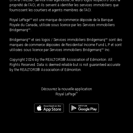
S.I.A.® /MLS®, Service inter-agences®, et leurs logos respectifs sont la
propriété de l'ACI, et ils servent à identifier les services immobiliers que
fournissent les courtiers et agents membres de l'ACI.
Royal LePage
MD
est une marque de commerce déposée de la Banque
Royale du Canada, utilisée sous licence par les Services immobiliers
Bridgemarq
MD
.
Bridgemarq
MD
et ses logos / Services immobiliers Bridgemarq
MD
sont des
marques de commerce déposées de Residential Income Fund L.P. et sont
utilisées sous licence par Services immobiliers Bridgemarq
MD
Inc.
Copyright 2026 by the REALTORS® Association of Edmonton. All
Rights Reserved. Data is deemed reliable but is not guaranteed accurate
by the REALTORS® Association of Edmonton.
Découvrez la nouvelle application
MD
Royal LePage