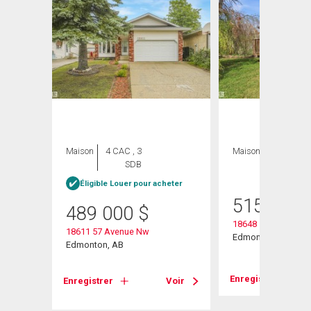
Maison
4 CAC , 3
Maison
4 CAC , 2
SDB
SDB
Éligible Louer pour acheter
515 000
489 000
$
18648 57 Avenue
18611 57 Avenue Nw
Edmonton, AB
Edmonton, AB
Voir
Enregistrer
Enregistrer
Voir