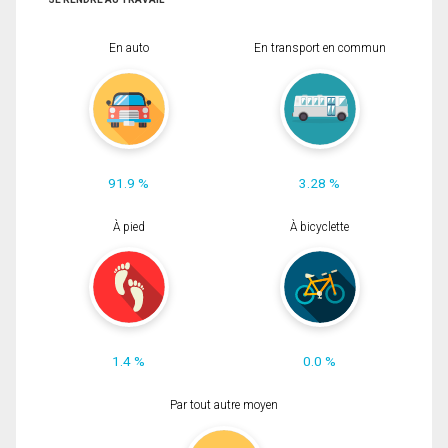
En auto
En transport en commun
91.9 %
3.28 %
À pied
À bicyclette
1.4 %
0.0 %
Par tout autre moyen