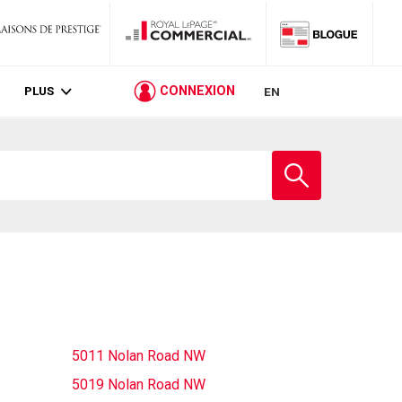
PLUS
CONNEXION
EN
Entrez
le
nom
de
l'école
5011 Nolan Road NW
5019 Nolan Road NW