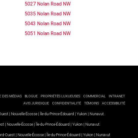
5027 Nolan Road NW
5035 Nolan Road NW
5043 Nolan Road NW
5051 Nolan Road NW
E DES MÉDIAS
BLOGUE
PROPRIÉTÉS LUXUEUSES
COMMERCIAL
INTRANET
AVIS JURIDIQUE
CONFIDENTIALITÉ
TÉMOINS
ACCESSIBILITÉ
-Ouest
|
Nouvelle-Écosse
|
Île-du-Prince-Édouard
|
Yukon
|
Nunavut
.
est
|
Nouvelle-Écosse
|
Île-du-Prince-Édouard
|
Yukon
|
Nunavut
.
Nord-Ouest
|
Nouvelle-Écosse
|
Île-du-Prince-Édouard
|
Yukon
|
Nunavut