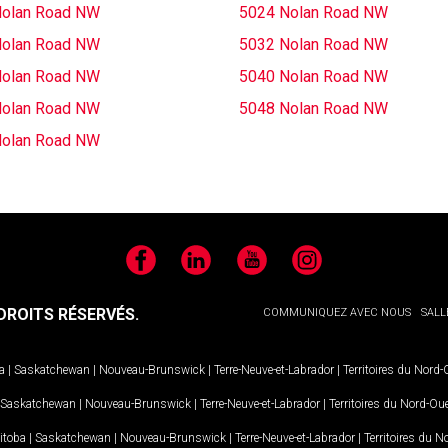
Nolan Road NW
5024 Nolan Road NW
Nolan Road NW
5032 Nolan Road NW
Nolan Road NW
5040 Nolan Road NW
Nolan Road NW
5048 Nolan Road NW
Nolan Road NW
Facebook
LinkedIn
YouTube
Instagram
ROITS RÉSERVÉS.
COMMUNIQUEZ AVEC NOUS
SALL
a
|
Saskatchewan
|
Nouveau-Brunswick
|
Terre-Neuve-et-Labrador
|
Territoires du Nord
Saskatchewan
|
Nouveau-Brunswick
|
Terre-Neuve-et-Labrador
|
Territoires du Nord-Ou
itoba
|
Saskatchewan
|
Nouveau-Brunswick
|
Terre-Neuve-et-Labrador
|
Territoires du 