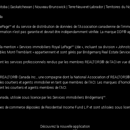
itoba
|
Saskatchewan
|
Nouveau-Brunswick
|
Terre-Neuve-et-Labrador
|
Territoires du 
da
LePage
MD
et du service de distribution de données de l'Association canadienne de l’im
rmation n'est pas garantie et devrait être indépendamment vérifiée. La marque DDF® appa
la mention « Services immobiliers Royal LePage
MD
Ltée », incluant sa division « Johnst
bles Mont-Tremblant » appartiennent et sont gérés par Bridgemarq Real Estate Servic
 les services professionnels rendus par les membres REALTORS® de l'ACI en vue de l'a
TOR® Canada Inc., une compagnie dont la National Association of REALTORS® et l'
s courtiers et agents immobilier en tant que membres de l'ACI. Les marques d'homolog
ssent les courtiers et agents membres de l'ACI.
da, utilisée sous licence par les Services immobiliers Bridgemarq
MD
.
s de commerce déposées de Residential Income Fund L.P. et sont utilisées sous lice
Découvrez la nouvelle application