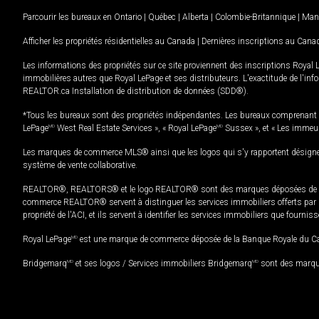
Parcourir les bureaux en
Ontario
|
Québec
|
Alberta
|
Colombie-Britannique
|
Man
Afficher les propriétés résidentielles au Canada
|
Dernières inscriptions au Cana
Les informations des propriétés sur ce site proviennent des inscriptions Royal 
immobilières autres que Royal LePage et ses distributeurs. L'exactitude de l'info
REALTOR.ca Installation de distribution de données (SDD®).
*Tous les bureaux sont des propriétés indépendantes. Les bureaux comprenant 
LePage
MD
West Real Estate Services », « Royal LePage
MD
Sussex », et « Les immeu
Les marques de commerce MLS® ainsi que les logos qui s'y rapportent désignent
système de vente collaborative.
REALTOR®, REALTORS® et le logo REALTOR® sont des marques déposées de REAL
commerce REALTOR® servent à distinguer les services immobiliers offerts par le
propriété de l'ACI, et ils servent à identifier les services immobiliers que fourni
Royal LePage
MD
est une marque de commerce déposée de la Banque Royale du Cana
Bridgemarq
MD
et ses logos / Services immobiliers Bridgemarq
MD
sont des marque