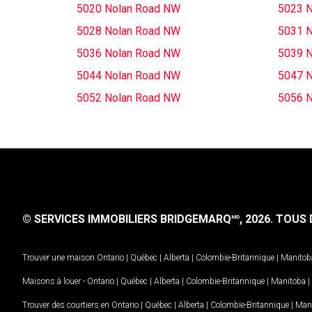
5020 Nolan Road NW
5023 
5028 Nolan Road NW
5031 
5036 Nolan Road NW
5039 
5044 Nolan Road NW
5047 
5052 Nolan Road NW
5056 
© SERVICES IMMOBILIERS BRIDGEMARQ
, 2026.
TOUS D
MD
Trouver une maison
Ontario
|
Québec
|
Alberta
|
Colombie-Britannique
|
Manitob
Maisons à louer -
Ontario
|
Québec
|
Alberta
|
Colombie-Britannique
|
Manitoba
|
Trouver des courtiers en
Ontario
|
Québec
|
Alberta
|
Colombie-Britannique
|
Man