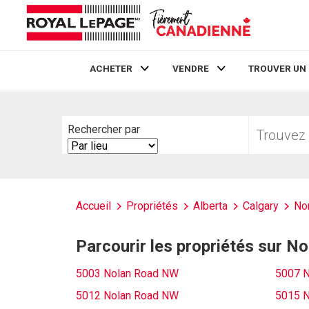
ACHETER
VENDRE
TROUVER UN
Live
En Direct
Trouvez
Rechercher par
votre
Search
foyer
By
Accueil
Propriétés
Alberta
Calgary
No
Parcourir les propriétés sur 
5003 Nolan Road NW
5007 
5012 Nolan Road NW
5015 