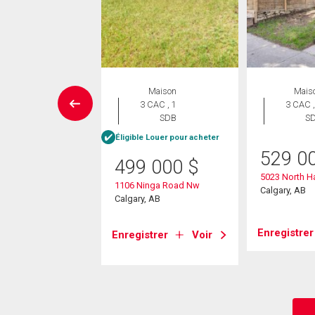
Maison
Maison
Mais
 CAC , 2
3 CAC , 1
3 CAC ,
SDB
SDB
S
Éligible Louer pour acheter
4 900
$
529 0
499 000
$
hornton Road Nw
5023 North H
1106 Ninga Road Nw
, AB
Calgary, AB
Calgary, AB
strer
Voir
Enregistrer
Enregistrer
Voir