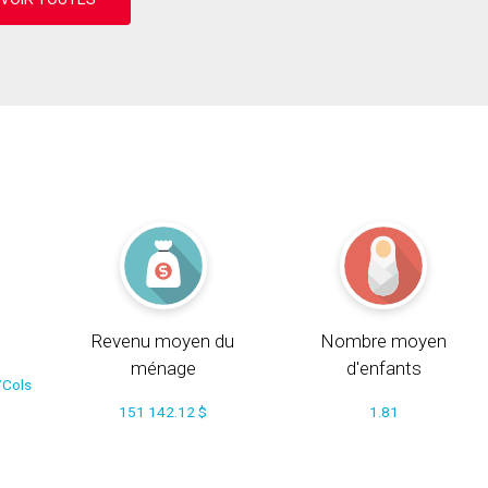
Revenu moyen du
Nombre moyen
ménage
d'enfants
/Cols
151 142.12 $
1.81