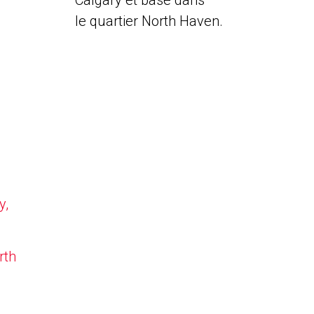
Calgary et basé dans
le quartier North Haven.
y,
rth