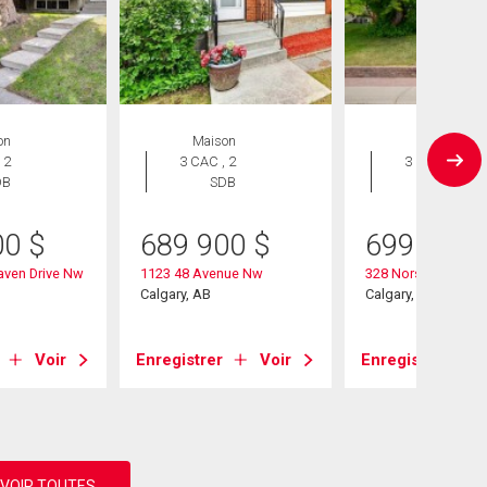
on
Maison
Maison
 2
3 CAC , 2
3 CAC , 3
DB
SDB
SDB
00
$
689 900
$
699 900
aven Drive Nw
1123 48 Avenue Nw
328 Norseman Roa
Calgary, AB
Calgary, AB
Voir
Enregistrer
Voir
Enregistrer