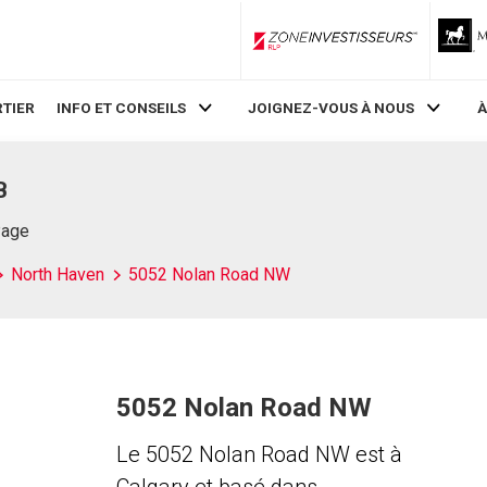
ZoneInvestisseurs RLP
TIER
INFO ET CONSEILS
JOIGNEZ-VOUS À NOUS
À
B
Page
North Haven
5052 Nolan Road NW
5052 Nolan Road NW
Le 5052 Nolan Road NW est à