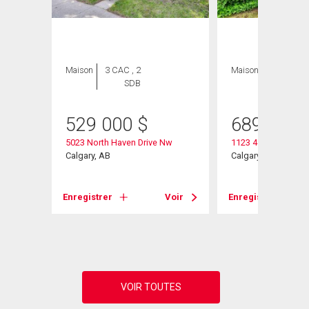
ION
Maison
3 CAC , 2
Maison
3 CAC , 2
SDB
SDB
529 000
$
689 900
w
5023 North Haven Drive Nw
1123 48 Avenue Nw
Calgary, AB
Calgary, AB
Voir
Enregistrer
Voir
Enregistrer