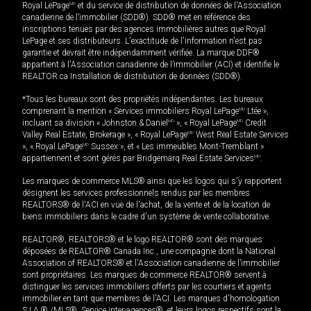
Royal LePage
MD
et du service de distribution de données de l'Association
canadienne de l’immobilier (SDD®). SDD® met en référence des
inscriptions tenues par des agences immobilières autres que Royal
LePage et ses distributeurs. L'exactitude de l'information n'est pas
garantie et devrait être indépendamment vérifiée. La marque DDF®
appartient à l'Association canadienne de l’immobilier (ACI) et identifie le
REALTOR.ca Installation de distribution de données (SDD®).
*Tous les bureaux sont des propriétés indépendantes. Les bureaux
comprenant la mention « Services immobiliers Royal LePage
MD
Ltée »,
incluant sa division « Johnston & Daniel
MD
», « Royal LePage
MD
Credit
Valley Real Estate, Brokerage », « Royal LePage
MD
West Real Estate Services
», « Royal LePage
MD
Sussex », et « Les immeubles Mont-Tremblant »
appartiennent et sont gérés par Bridgemarq Real Estate Services
MD
.
Les marques de commerce MLS® ainsi que les logos qui s'y rapportent
désignent les services professionnels rendus par les membres
REALTORS® de l'ACI en vue de l'achat, de la vente et de la location de
biens immobiliers dans le cadre d'un système de vente collaborative.
REALTOR®, REALTORS® et le logo REALTOR® sont des marques
déposées de REALTOR® Canada Inc., une compagnie dont la National
Association of REALTORS® et l'Association canadienne de l’immobilier
sont propriétaires. Les marques de commerce REALTOR® servent à
distinguer les services immobiliers offerts par les courtiers et agents
immobilier en tant que membres de l'ACI. Les marques d'homologation
S.I.A.® /MLS®, Service inter-agences®, et leurs logos respectifs sont la