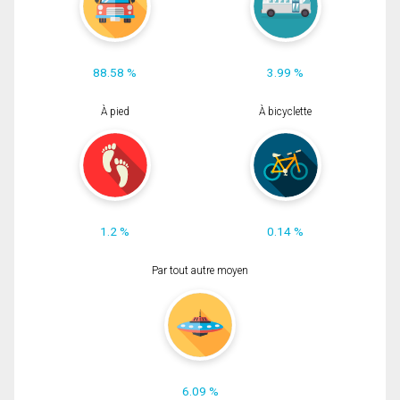
88.58 %
3.99 %
À pied
À bicyclette
1.2 %
0.14 %
Par tout autre moyen
6.09 %