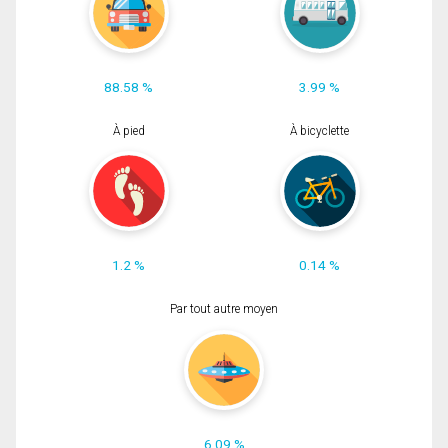
88.58 %
3.99 %
À pied
À bicyclette
1.2 %
0.14 %
Par tout autre moyen
6.09 %