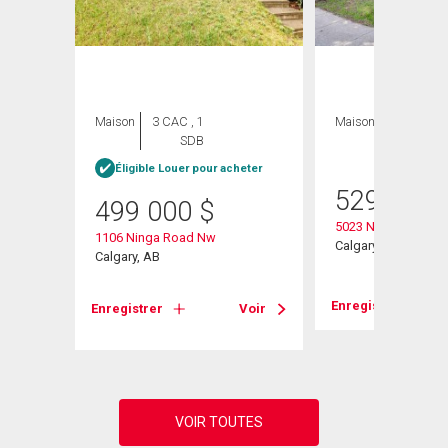
Maison
3 CAC , 1
Maison
3 CAC , 2
SDB
SDB
Éligible Louer pour acheter
529 000
499 000
$
5023 North Haven D
1106 Ninga Road Nw
Calgary, AB
Calgary, AB
Voir
Enregistrer
Enregistrer
Voir