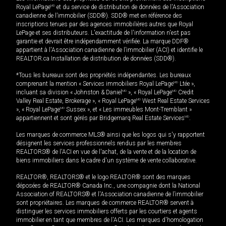
Royal LePage
MD
et du service de distribution de données de l'Association
canadienne de l’immobilier (SDD®). SDD® met en référence des
inscriptions tenues par des agences immobilières autres que Royal
LePage et ses distributeurs. L'exactitude de l'information n'est pas
garantie et devrait être indépendamment vérifiée. La marque DDF®
appartient à l'Association canadienne de l’immobilier (ACI) et identifie le
REALTOR.ca Installation de distribution de données (SDD®).
*Tous les bureaux sont des propriétés indépendantes. Les bureaux
comprenant la mention « Services immobiliers Royal LePage
MD
Ltée »,
incluant sa division « Johnston & Daniel
MD
», « Royal LePage
MD
Credit
Valley Real Estate, Brokerage », « Royal LePage
MD
West Real Estate Services
», « Royal LePage
MD
Sussex », et « Les immeubles Mont-Tremblant »
appartiennent et sont gérés par Bridgemarq Real Estate Services
MD
.
Les marques de commerce MLS® ainsi que les logos qui s'y rapportent
désignent les services professionnels rendus par les membres
REALTORS® de l'ACI en vue de l'achat, de la vente et de la location de
biens immobiliers dans le cadre d'un système de vente collaborative.
REALTOR®, REALTORS® et le logo REALTOR® sont des marques
déposées de REALTOR® Canada Inc., une compagnie dont la National
Association of REALTORS® et l'Association canadienne de l’immobilier
sont propriétaires. Les marques de commerce REALTOR® servent à
distinguer les services immobiliers offerts par les courtiers et agents
immobilier en tant que membres de l'ACI. Les marques d'homologation