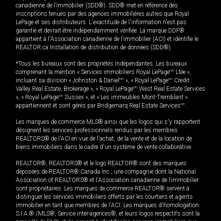
canadienne de l’immobilier (SDD®). SDD® met en référence des
inscriptions tenues par des agences immobilières autres que Royal
LePage et ses distributeurs. L'exactitude de l'information n'est pas
garantie et devrait être indépendamment vérifiée. La marque DDF®
appartient à l'Association canadienne de l’immobilier (ACI) et identifie le
REALTOR.ca Installation de distribution de données (SDD®).
*Tous les bureaux sont des propriétés indépendantes. Les bureaux
comprenant la mention « Services immobiliers Royal LePage
MD
Ltée »,
incluant sa division « Johnston & Daniel
MD
», « Royal LePage
MD
Credit
Valley Real Estate, Brokerage », « Royal LePage
MD
West Real Estate Services
», « Royal LePage
MD
Sussex », et « Les immeubles Mont-Tremblant »
appartiennent et sont gérés par Bridgemarq Real Estate Services
MD
.
Les marques de commerce MLS® ainsi que les logos qui s'y rapportent
désignent les services professionnels rendus par les membres
REALTORS® de l'ACI en vue de l'achat, de la vente et de la location de
biens immobiliers dans le cadre d'un système de vente collaborative.
REALTOR®, REALTORS® et le logo REALTOR® sont des marques
déposées de REALTOR® Canada Inc., une compagnie dont la National
Association of REALTORS® et l'Association canadienne de l’immobilier
sont propriétaires. Les marques de commerce REALTOR® servent à
distinguer les services immobiliers offerts par les courtiers et agents
immobilier en tant que membres de l'ACI. Les marques d'homologation
S.I.A.® /MLS®, Service inter-agences®, et leurs logos respectifs sont la