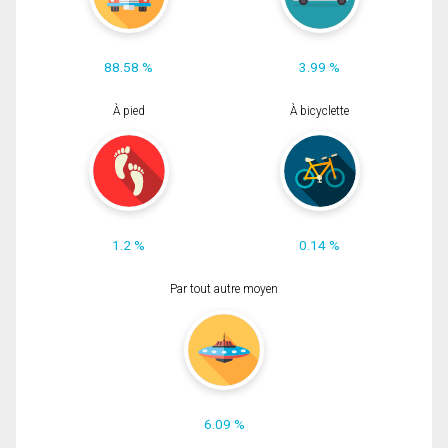
88.58 %
3.99 %
À pied
À bicyclette
1.2 %
0.14 %
Par tout autre moyen
6.09 %