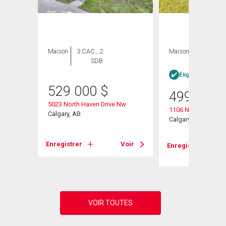
Maison
3 CAC , 2
Maison
3 CAC , 1
SDB
SDB
Éligible Louer po
529 000
$
499 000
5023 North Haven Drive Nw
1106 Ninga Road 
Calgary, AB
Calgary, AB
Enregistrer
Voir
Enregistrer
Voir