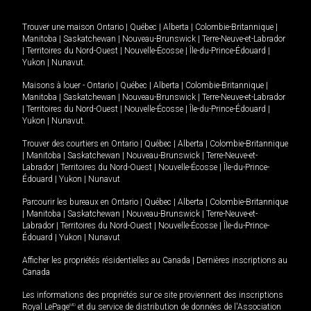
Trouver une maison
Ontario
|
Québec
|
Alberta
|
Colombie-Britannique
|
Manitoba
|
Saskatchewan
|
Nouveau-Brunswick
|
Terre-Neuve-et-Labrador
|
Territoires du Nord-Ouest
|
Nouvelle-Écosse
|
Île-du-Prince-Édouard
|
Yukon
|
Nunavut
.
Maisons à louer -
Ontario
|
Québec
|
Alberta
|
Colombie-Britannique
|
Manitoba
|
Saskatchewan
|
Nouveau-Brunswick
|
Terre-Neuve-et-Labrador
|
Territoires du Nord-Ouest
|
Nouvelle-Écosse
|
Île-du-Prince-Édouard
|
Yukon
|
Nunavut
.
Trouver des courtiers en
Ontario
|
Québec
|
Alberta
|
Colombie-Britannique
|
Manitoba
|
Saskatchewan
|
Nouveau-Brunswick
|
Terre-Neuve-et-
Labrador
|
Territoires du Nord-Ouest
|
Nouvelle-Écosse
|
Île-du-Prince-
Édouard
|
Yukon
|
Nunavut
Parcourir les bureaux en
Ontario
|
Québec
|
Alberta
|
Colombie-Britannique
|
Manitoba
|
Saskatchewan
|
Nouveau-Brunswick
|
Terre-Neuve-et-
Labrador
|
Territoires du Nord-Ouest
|
Nouvelle-Écosse
|
Île-du-Prince-
Édouard
|
Yukon
|
Nunavut
Afficher les propriétés résidentielles au Canada
|
Dernières inscriptions au
Canada
Les informations des propriétés sur ce site proviennent des inscriptions
Royal LePage
MD
et du service de distribution de données de l'Association