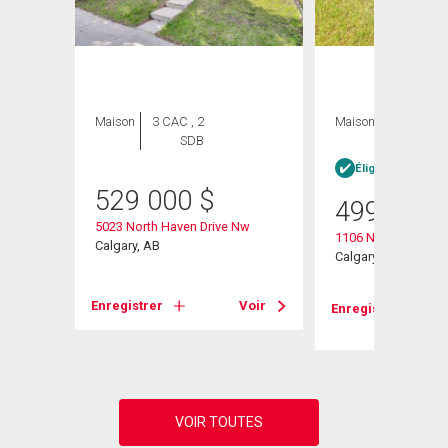
Maison
3 CAC , 2
Maison
3 CAC , 1
SDB
SDB
Éligible Louer po
529 000
$
499 000
5023 North Haven Drive Nw
1106 Ninga Road 
Calgary, AB
Calgary, AB
Voir
Enregistrer
Voir
Enregistrer