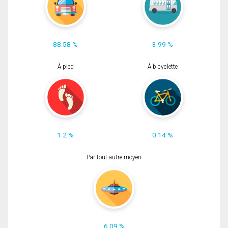
88.58 %
3.99 %
À pied
À bicyclette
1.2 %
0.14 %
Par tout autre moyen
6.09 %