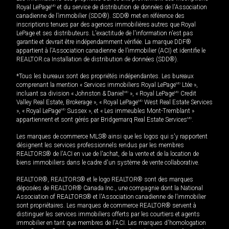
Royal LePage
MD
et du service de distribution de données de l'Association
canadienne de l’immobilier (SDD®). SDD® met en référence des
inscriptions tenues par des agences immobilières autres que Royal
LePage et ses distributeurs. L'exactitude de l'information n'est pas
garantie et devrait être indépendamment vérifiée. La marque DDF®
appartient à l'Association canadienne de l’immobilier (ACI) et identifie le
REALTOR.ca Installation de distribution de données (SDD®).
*Tous les bureaux sont des propriétés indépendantes. Les bureaux
comprenant la mention « Services immobiliers Royal LePage
MD
Ltée »,
incluant sa division « Johnston & Daniel
MD
», « Royal LePage
MD
Credit
Valley Real Estate, Brokerage », « Royal LePage
MD
West Real Estate Services
», « Royal LePage
MD
Sussex », et « Les immeubles Mont-Tremblant »
appartiennent et sont gérés par Bridgemarq Real Estate Services
MD
.
Les marques de commerce MLS® ainsi que les logos qui s'y rapportent
désignent les services professionnels rendus par les membres
REALTORS® de l'ACI en vue de l'achat, de la vente et de la location de
biens immobiliers dans le cadre d'un système de vente collaborative.
REALTOR®, REALTORS® et le logo REALTOR® sont des marques
déposées de REALTOR® Canada Inc., une compagnie dont la National
Association of REALTORS® et l'Association canadienne de l’immobilier
sont propriétaires. Les marques de commerce REALTOR® servent à
distinguer les services immobiliers offerts par les courtiers et agents
immobilier en tant que membres de l'ACI. Les marques d'homologation