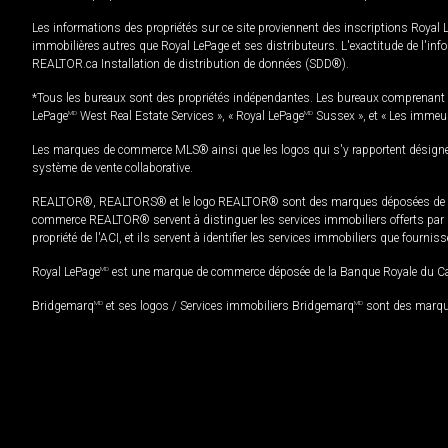
Les informations des propriétés sur ce site proviennent des inscriptions Royal 
immobilières autres que Royal LePage et ses distributeurs. L'exactitude de l'info
REALTOR.ca Installation de distribution de données (SDD®).
*Tous les bureaux sont des propriétés indépendantes. Les bureaux comprenant 
LePage
MD
West Real Estate Services », « Royal LePage
MD
Sussex », et « Les immeu
Les marques de commerce MLS® ainsi que les logos qui s'y rapportent désignent
système de vente collaborative.
REALTOR®, REALTORS® et le logo REALTOR® sont des marques déposées de REAL
commerce REALTOR® servent à distinguer les services immobiliers offerts par le
propriété de l'ACI, et ils servent à identifier les services immobiliers que fourni
Royal LePage
MD
est une marque de commerce déposée de la Banque Royale du Cana
Bridgemarq
MD
et ses logos / Services immobiliers Bridgemarq
MD
sont des marque