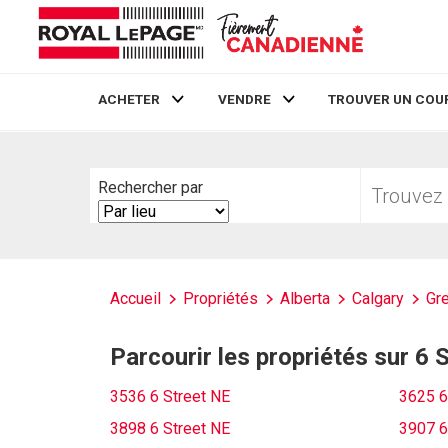
ACHETER
VENDRE
TROUVER UN COU
Live
En Direct
Trouvez
Rechercher par
votre
Search
foyer
By
Accueil
Propriétés
Alberta
Calgary
Gre
Parcourir les propriétés sur 6 
3536 6 Street NE
3625 6
3898 6 Street NE
3907 6