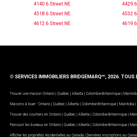
4140 6 Street NE
4429 6
4518 6 Street NE
4532 6
4612 6 Street NE
4619 6
© SERVICES IMMOBILIERS BRIDGEMARQ
, 2026.
TOUS D
MD
Trouver une maison
Ontario
|
Québec
|
Alberta
|
Colombie-Britannique
|
Manitob
Maisons à louer -
Ontario
|
Québec
|
Alberta
|
Colombie-Britannique
|
Manitoba
|
Trouver des courtiers en
Ontario
|
Québec
|
Alberta
|
Colombie-Britannique
|
Man
Parcourir les bureaux en
Ontario
|
Québec
|
Alberta
|
Colombie-Britannique
|
Man
Afficher les propriétés résidentielles au Canada
|
Dernières inscriptions au Cana