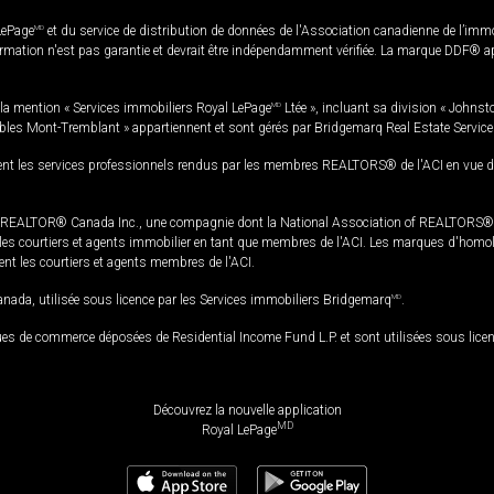
LePage
MD
et du service de distribution de données de l'Association canadienne de l’im
rmation n'est pas garantie et devrait être indépendamment vérifiée. La marque DDF® appa
la mention « Services immobiliers Royal LePage
MD
Ltée », incluant sa division « Johnst
bles Mont-Tremblant » appartiennent et sont gérés par Bridgemarq Real Estate Servic
 les services professionnels rendus par les membres REALTORS® de l'ACI en vue de l'a
TOR® Canada Inc., une compagnie dont la National Association of REALTORS® et l'
s courtiers et agents immobilier en tant que membres de l'ACI. Les marques d'homolog
ssent les courtiers et agents membres de l'ACI.
da, utilisée sous licence par les Services immobiliers Bridgemarq
MD
.
s de commerce déposées de Residential Income Fund L.P. et sont utilisées sous lice
Découvrez la nouvelle application
MD
Royal LePage