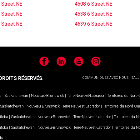
 Street NE
4508 6 Street NE
 Street NE
4538 6 Street NE
 Street NE
4639 6 Street NE
Facebook
LinkedIn
YouTube
Instagram
ROITS RÉSERVÉS.
COMMUNIQUEZ AVEC NOUS
SALL
a
|
Saskatchewan
|
Nouveau-Brunswick
|
Terre-Neuve-et-Labrador
|
Territoires du Nord
Saskatchewan
|
Nouveau-Brunswick
|
Terre-Neuve-et-Labrador
|
Territoires du Nord-Ou
itoba
|
Saskatchewan
|
Nouveau-Brunswick
|
Terre-Neuve-et-Labrador
|
Territoires du 
itoba
|
Saskatchewan
|
Nouveau-Brunswick
|
Terre-Neuve-et-Labrador
|
Territoires du 
da