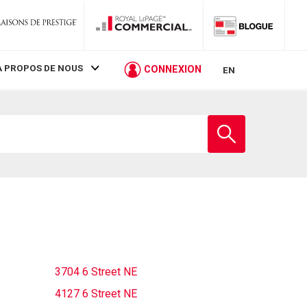
À PROPOS DE NOUS
CONNEXION
EN
Entrez
le
nom
de
l'école
3704 6 Street NE
4127 6 Street NE