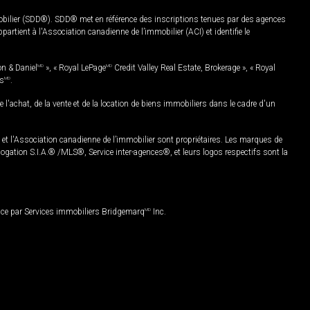
mobilier (SDD®). SDD® met en référence des inscriptions tenues par des agences
rtient à l'Association canadienne de l’immobilier (ACI) et identifie le
on & Daniel
MD
», « Royal LePage
MD
Credit Valley Real Estate, Brokerage », « Royal
es
MD
.
chat, de la vente et de la location de biens immobiliers dans le cadre d'un
Association canadienne de l’immobilier sont propriétaires. Les marques de
ation S.I.A.® /MLS®, Service inter-agences®, et leurs logos respectifs sont la
nce par Services immobiliers Bridgemarq
MD
Inc.