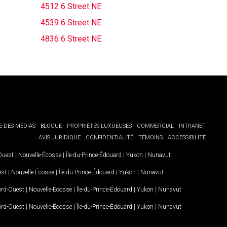
4512 6 Street NE
4539 6 Street NE
4836 6 Street NE
E DES MÉDIAS
BLOGUE
PROPRIÉTÉS LUXUEUSES
COMMERCIAL
INTRANET
AVIS JURIDIQUE
CONFIDENTIALITÉ
TÉMOINS
ACCESSIBILITÉ
-Ouest
|
Nouvelle-Écosse
|
Île-du-Prince-Édouard
|
Yukon
|
Nunavut
.
est
|
Nouvelle-Écosse
|
Île-du-Prince-Édouard
|
Yukon
|
Nunavut
.
Nord-Ouest
|
Nouvelle-Écosse
|
Île-du-Prince-Édouard
|
Yukon
|
Nunavut
Nord-Ouest
|
Nouvelle-Écosse
|
Île-du-Prince-Édouard
|
Yukon
|
Nunavut