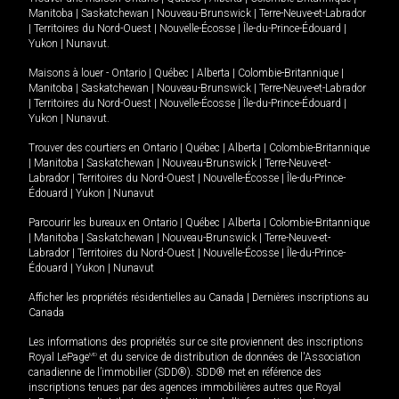
Manitoba
|
Saskatchewan
|
Nouveau-Brunswick
|
Terre-Neuve-et-Labrador
|
Territoires du Nord-Ouest
|
Nouvelle-Écosse
|
Île-du-Prince-Édouard
|
Yukon
|
Nunavut
.
Maisons à louer -
Ontario
|
Québec
|
Alberta
|
Colombie-Britannique
|
Manitoba
|
Saskatchewan
|
Nouveau-Brunswick
|
Terre-Neuve-et-Labrador
|
Territoires du Nord-Ouest
|
Nouvelle-Écosse
|
Île-du-Prince-Édouard
|
Yukon
|
Nunavut
.
Trouver des courtiers en
Ontario
|
Québec
|
Alberta
|
Colombie-Britannique
|
Manitoba
|
Saskatchewan
|
Nouveau-Brunswick
|
Terre-Neuve-et-
Labrador
|
Territoires du Nord-Ouest
|
Nouvelle-Écosse
|
Île-du-Prince-
Édouard
|
Yukon
|
Nunavut
Parcourir les bureaux en
Ontario
|
Québec
|
Alberta
|
Colombie-Britannique
|
Manitoba
|
Saskatchewan
|
Nouveau-Brunswick
|
Terre-Neuve-et-
Labrador
|
Territoires du Nord-Ouest
|
Nouvelle-Écosse
|
Île-du-Prince-
Édouard
|
Yukon
|
Nunavut
Afficher les propriétés résidentielles au Canada
|
Dernières inscriptions au
Canada
Les informations des propriétés sur ce site proviennent des inscriptions
Royal LePage
MD
et du service de distribution de données de l'Association
canadienne de l’immobilier (SDD®). SDD® met en référence des
inscriptions tenues par des agences immobilières autres que Royal