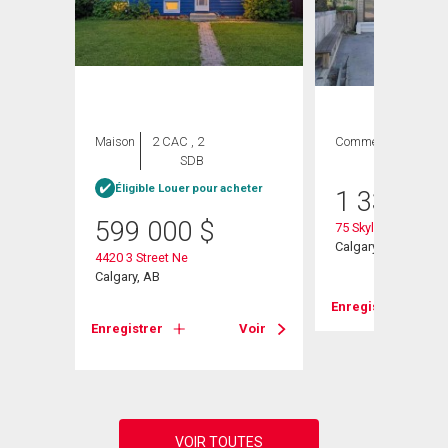
Maison
2 CAC , 2
Commercial
SDB
Éligible Louer pour acheter
1 330 00
599 000
$
75 Skyline Crescent
Calgary, AB
4420 3 Street Ne
Calgary, AB
Enregistrer
Voir
Enregistrer
Voir