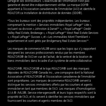
LePage et ses distributeurs. L'exactitude de l'information n'est pas
garantie et devrait être indépendamment vérifiée. La marque DDF®
appartient à l'Association canadienne de l’immobilier (ACI) et identifie le
REALTOR.ca Installation de distribution de données (SDD®).
*Tous les bureaux sont des propriétés indépendantes. Les bureaux
comprenant la mention « Services immobiliers Royal LePage
MD
Ltée »,
incluant sa division « Johnston & Daniel
MD
», « Royal LePage
MD
Credit
Valley Real Estate, Brokerage », « Royal LePage
MD
West Real Estate Services
», « Royal LePage
MD
Sussex », et « Les immeubles Mont-Tremblant »
appartiennent et sont gérés par Bridgemarq Real Estate Services
MD
.
Les marques de commerce MLS® ainsi que les logos qui s'y rapportent
désignent les services professionnels rendus par les membres
REALTORS® de l'ACI en vue de l'achat, de la vente et de la location de
biens immobiliers dans le cadre d'un système de vente collaborative.
REALTOR®, REALTORS® et le logo REALTOR® sont des marques
déposées de REALTOR® Canada Inc., une compagnie dont la National
Association of REALTORS® et l'Association canadienne de l’immobilier
sont propriétaires. Les marques de commerce REALTOR® servent à
distinguer les services immobiliers offerts par les courtiers et agents
immobilier en tant que membres de l'ACI. Les marques d'homologation
S.I.A.® /MLS®, Service inter-agences®, et leurs logos respectifs sont la
propriété de l'ACI, et ils servent à identifier les services immobiliers que
fournissent les courtiers et agents membres de l'ACI.