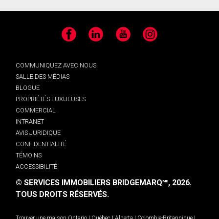
Facebook
LinkedIn
YouTube
Instagram
COMMUNIQUEZ AVEC NOUS
SALLE DES MÉDIAS
BLOGUE
PROPRIÉTÉS LUXUEUSES
COMMERCIAL
INTRANET
AVIS JURIDIQUE
CONFIDENTIALITÉ
TÉMOINS
ACCESSIBILITÉ
© SERVICES IMMOBILIERS BRIDGEMARQ
, 2026.
MD
TOUS DROITS RÉSERVÉS.
Trouver une maison
Ontario
|
Québec
|
Alberta
|
Colombie-Britannique
|