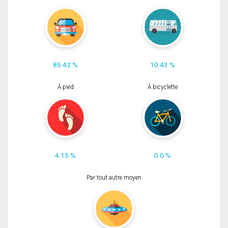
85.42 %
10.43 %
À pied
À bicyclette
4.15 %
0.0 %
Par tout autre moyen