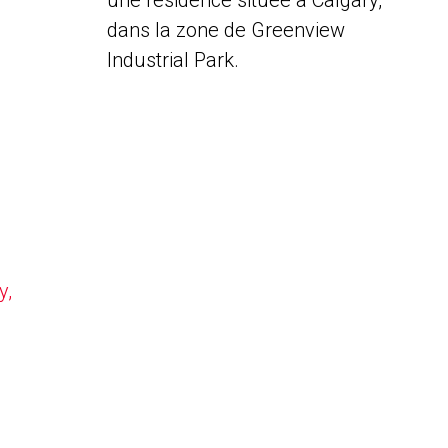
une résidence située à Calgary,
dans la zone de Greenview
Industrial Park.
y,