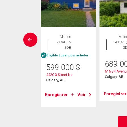
errain
Maison
Mais
2 CAC , 2
4 CAC ,
SDB
S
0 000
$
Éligible Louer pour acheter
ntre A Street Ne
689 0
599 000
$
, AB
616 34 Avenu
4420 3 Street Ne
Calgary, AB
Calgary, AB
strer
Voir
Enregistrer
Enregistrer
Voir