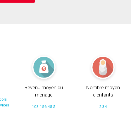
Revenu moyen du
Nombre moyen
ménage
d'enfants
Cols
rvices
103 156.45 $
2.34