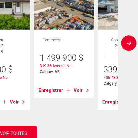
on
Commercial
Copropriété
 2
2 CAC , 2
DB
SDB
1 499 900
$
319 36 Avenue Ne
00
$
339 000
Calgary, AB
e Ne
406-4303 1 Street N
Calgary, AB
Enregistrer
Voir
Voir
Enregistrer