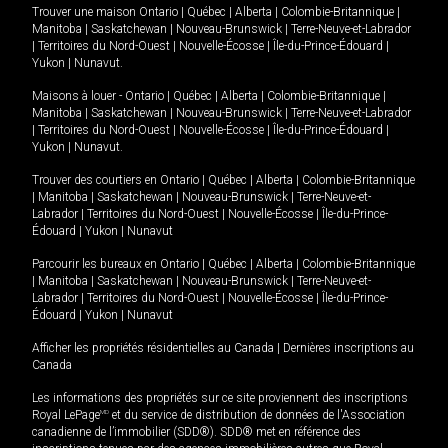
Trouver une maison
Ontario
|
Québec
|
Alberta
|
Colombie-Britannique
|
Manitoba
|
Saskatchewan
|
Nouveau-Brunswick
|
Terre-Neuve-et-Labrador
|
Territoires du Nord-Ouest
|
Nouvelle-Écosse
|
Île-du-Prince-Édouard
|
Yukon
|
Nunavut
.
Maisons à louer -
Ontario
|
Québec
|
Alberta
|
Colombie-Britannique
|
Manitoba
|
Saskatchewan
|
Nouveau-Brunswick
|
Terre-Neuve-et-Labrador
|
Territoires du Nord-Ouest
|
Nouvelle-Écosse
|
Île-du-Prince-Édouard
|
Yukon
|
Nunavut
.
Trouver des courtiers en
Ontario
|
Québec
|
Alberta
|
Colombie-Britannique
|
Manitoba
|
Saskatchewan
|
Nouveau-Brunswick
|
Terre-Neuve-et-
Labrador
|
Territoires du Nord-Ouest
|
Nouvelle-Écosse
|
Île-du-Prince-
Édouard
|
Yukon
|
Nunavut
Parcourir les bureaux en
Ontario
|
Québec
|
Alberta
|
Colombie-Britannique
|
Manitoba
|
Saskatchewan
|
Nouveau-Brunswick
|
Terre-Neuve-et-
Labrador
|
Territoires du Nord-Ouest
|
Nouvelle-Écosse
|
Île-du-Prince-
Édouard
|
Yukon
|
Nunavut
Afficher les propriétés résidentielles au Canada
|
Dernières inscriptions au
Canada
Les informations des propriétés sur ce site proviennent des inscriptions
Royal LePage
MD
et du service de distribution de données de l'Association
canadienne de l’immobilier (SDD®). SDD® met en référence des