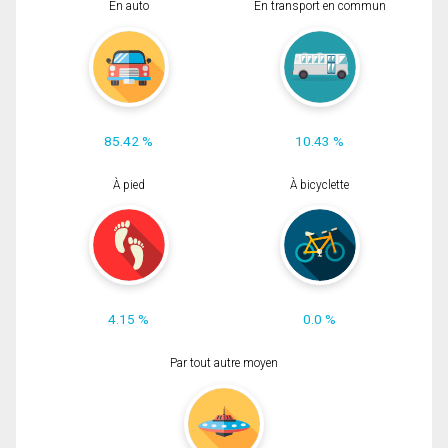
En auto
En transport en commun
85.42 %
10.43 %
À pied
À bicyclette
4.15 %
0.0 %
Par tout autre moyen