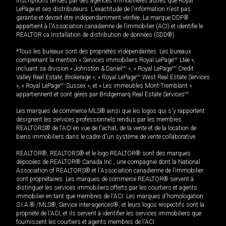
inscriptions tenues par des agences immobilières autres que Royal
LePage et ses distributeurs. L'exactitude de l'information n'est pas
garantie et devrait être indépendamment vérifiée. La marque DDF®
appartient à l'Association canadienne de l’immobilier (ACI) et identifie le
REALTOR.ca Installation de distribution de données (SDD®).
*Tous les bureaux sont des propriétés indépendantes. Les bureaux
comprenant la mention « Services immobiliers Royal LePage
MD
Ltée »,
incluant sa division « Johnston & Daniel
MD
», « Royal LePage
MD
Credit
Valley Real Estate, Brokerage », « Royal LePage
MD
West Real Estate Services
», « Royal LePage
MD
Sussex », et « Les immeubles Mont-Tremblant »
appartiennent et sont gérés par Bridgemarq Real Estate Services
MD
.
Les marques de commerce MLS® ainsi que les logos qui s'y rapportent
désignent les services professionnels rendus par les membres
REALTORS® de l'ACI en vue de l'achat, de la vente et de la location de
biens immobiliers dans le cadre d'un système de vente collaborative.
REALTOR®, REALTORS® et le logo REALTOR® sont des marques
déposées de REALTOR® Canada Inc., une compagnie dont la National
Association of REALTORS® et l'Association canadienne de l’immobilier
sont propriétaires. Les marques de commerce REALTOR® servent à
distinguer les services immobiliers offerts par les courtiers et agents
immobilier en tant que membres de l'ACI. Les marques d'homologation
S.I.A.® /MLS®, Service inter-agences®, et leurs logos respectifs sont la
propriété de l'ACI, et ils servent à identifier les services immobiliers que
fournissent les courtiers et agents membres de l'ACI.