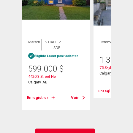
Maison
2 CAC , 2
Commercial
SDB
Éligible Louer pour acheter
1 330 00
599 000
$
75 Skyline Crescent
Calgary, AB
4420 3 Street Ne
Calgary, AB
Enregistrer
Voir
Enregistrer
Voir