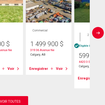
Commercial
Maison
2 CAC , 2
SDB
00
$
1 499 900
$
Éligible Louer pour 
venue Ne
319 36 Avenue Ne
599 000
Calgary, AB
4420 3 Street Ne
Calgary, AB
Voir
Enregistrer
Voir
Enregistrer