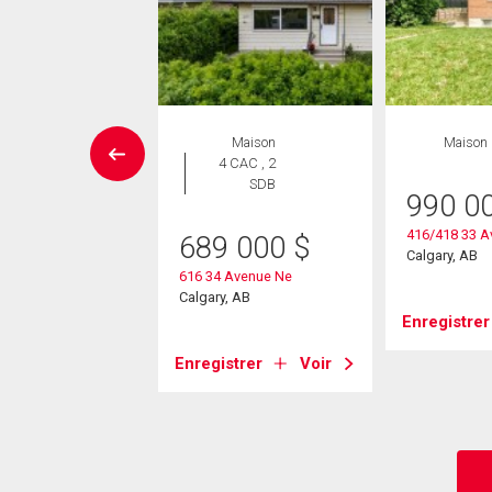
ropriété
Maison
Maison
 CAC , 1
4 CAC , 2
SDB
SDB
990 0
416/418 33 A
9 900
$
689 000
$
Calgary, AB
Centre Street Ne
616 34 Avenue Ne
, AB
Calgary, AB
Enregistrer
strer
Voir
Enregistrer
Voir