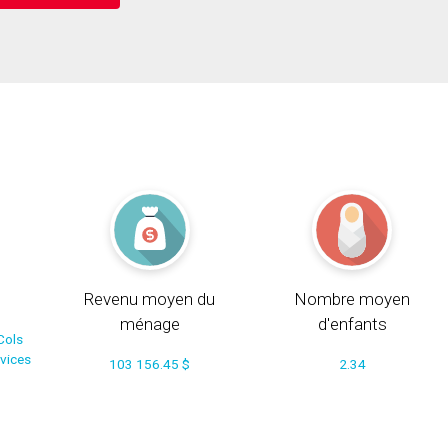
Revenu moyen du
Nombre moyen
ménage
d'enfants
Cols
rvices
103 156.45 $
2.34