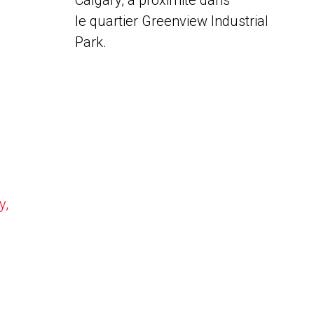
Calgary, à proximité dans
le quartier Greenview Industrial
Park.
y,