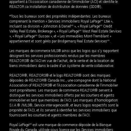
appartient à l'Association canadienne de l’immobilier (ACI) et identifie le
REALTOR.ca Installation de distribution de données (SDD®).
*Tous les bureaux sont des propriétés indépendantes. Les bureaux
comprenant la mention « Services immobiliers Royal LePage
MD
Ltée »,
incluant sa division « Johnston & Daniel
MD
», « Royal LePage
MD
Credit
Valley Real Estate, Brokerage », « Royal LePage
MD
West Real Estate Services
», « Royal LePage
MD
Sussex », et « Les immeubles Mont-Tremblant »
appartiennent et sont gérés par Bridgemarq Real Estate Services
MD
.
Les marques de commerce MLS® ainsi que les logos qui s'y rapportent
désignent les services professionnels rendus par les membres
REALTORS® de l'ACI en vue de l'achat, de la vente et de la location de
biens immobiliers dans le cadre d'un système de vente collaborative.
REALTOR®, REALTORS® et le logo REALTOR® sont des marques
déposées de REALTOR® Canada Inc., une compagnie dont la National
Association of REALTORS® et l'Association canadienne de l’immobilier
sont propriétaires. Les marques de commerce REALTOR® servent à
distinguer les services immobiliers offerts par les courtiers et agents
immobilier en tant que membres de l'ACI. Les marques d'homologation
S.I.A.® /MLS®, Service inter-agences®, et leurs logos respectifs sont la
propriété de l'ACI, et ils servent à identifier les services immobiliers que
fournissent les courtiers et agents membres de l'ACI.
Royal LePage
MD
est une marque de commerce déposée de la Banque
Royale du Canada, utilisée sous licence par les Services immobiliers