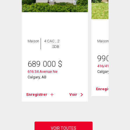
Maison
4 CAC , 2
Maison
SDB
990 000
689 000
$
416/418 33 Avenue
616 34 Avenue Ne
Calgary, AB
Calgary, AB
Enregistrer
Voir
Enregistrer
Voir