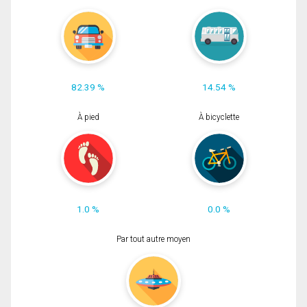
82.39 %
14.54 %
À pied
À bicyclette
1.0 %
0.0 %
Par tout autre moyen