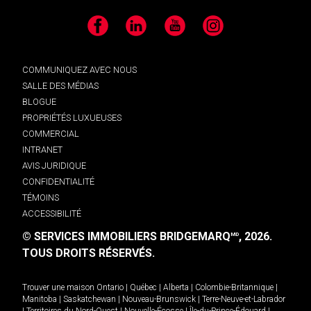
Facebook
LinkedIn
YouTube
Instagram
COMMUNIQUEZ AVEC NOUS
SALLE DES MÉDIAS
BLOGUE
PROPRIÉTÉS LUXUEUSES
COMMERCIAL
INTRANET
AVIS JURIDIQUE
CONFIDENTIALITÉ
TÉMOINS
ACCESSIBILITÉ
© SERVICES IMMOBILIERS BRIDGEMARQ
, 2026.
MD
TOUS DROITS RÉSERVÉS.
Trouver une maison
Ontario
|
Québec
|
Alberta
|
Colombie-Britannique
|
Manitoba
|
Saskatchewan
|
Nouveau-Brunswick
|
Terre-Neuve-et-Labrador
|
Territoires du Nord-Ouest
|
Nouvelle-Écosse
|
Île-du-Prince-Édouard
|