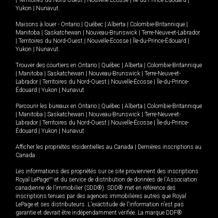
Yukon
|
Nunavut
.
Maisons à louer -
Ontario
|
Québec
|
Alberta
|
Colombie-Britannique
|
Manitoba
|
Saskatchewan
|
Nouveau-Brunswick
|
Terre-Neuve-et-Labrador
|
Territoires du Nord-Ouest
|
Nouvelle-Écosse
|
Île-du-Prince-Édouard
|
Yukon
|
Nunavut
.
Trouver des courtiers en
Ontario
|
Québec
|
Alberta
|
Colombie-Britannique
|
Manitoba
|
Saskatchewan
|
Nouveau-Brunswick
|
Terre-Neuve-et-
Labrador
|
Territoires du Nord-Ouest
|
Nouvelle-Écosse
|
Île-du-Prince-
Édouard
|
Yukon
|
Nunavut
Parcourir les bureaux en
Ontario
|
Québec
|
Alberta
|
Colombie-Britannique
|
Manitoba
|
Saskatchewan
|
Nouveau-Brunswick
|
Terre-Neuve-et-
Labrador
|
Territoires du Nord-Ouest
|
Nouvelle-Écosse
|
Île-du-Prince-
Édouard
|
Yukon
|
Nunavut
Afficher les propriétés résidentielles au Canada
|
Dernières inscriptions au
Canada
Les informations des propriétés sur ce site proviennent des inscriptions
Royal LePage
MD
et du service de distribution de données de l'Association
canadienne de l’immobilier (SDD®). SDD® met en référence des
inscriptions tenues par des agences immobilières autres que Royal
LePage et ses distributeurs. L'exactitude de l'information n'est pas
garantie et devrait être indépendamment vérifiée. La marque DDF®