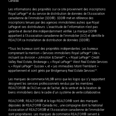
Canada
Les informations des propriétés sur ce site proviennent des inscriptions
Royal LePage
MD
et du service de distribution de données de l'Association
canadienne de l’immobilier (SDD®). SDD® met en référence des
inscriptions tenues par des agences immobilières autres que Royal
LePage et ses distributeurs. L'exactitude de l'information n'est pas
garantie et devrait être indépendamment vérifiée. La marque DDF®
appartient à l'Association canadienne de l’immobilier (ACI) et identifie le
REALTOR.ca Installation de distribution de données (SDD®).
*Tous les bureaux sont des propriétés indépendantes. Les bureaux
comprenant la mention « Services immobiliers Royal LePage
MD
Ltée »,
incluant sa division « Johnston & Daniel
MD
», « Royal LePage
MD
Credit
Valley Real Estate, Brokerage », « Royal LePage
MD
West Real Estate Services
», « Royal LePage
MD
Sussex », et « Les immeubles Mont-Tremblant »
appartiennent et sont gérés par Bridgemarq Real Estate Services
MD
.
Les marques de commerce MLS® ainsi que les logos qui s'y rapportent
désignent les services professionnels rendus par les membres
REALTORS® de l'ACI en vue de l'achat, de la vente et de la location de
biens immobiliers dans le cadre d'un système de vente collaborative.
REALTOR®, REALTORS® et le logo REALTOR® sont des marques
déposées de REALTOR® Canada Inc., une compagnie dont la National
Association of REALTORS® et l'Association canadienne de l’immobilier
sont propriétaires. Les marques de commerce REALTOR® servent à