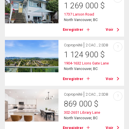
1 269 000
$
1737 Larson Road
North Vancouver, BC
Enregistrer
Voir
Copropriété
2 CAC , 2 SDB
?
1 124 900
$
1904-1632 Lions Gate Lane
North Vancouver, BC
Enregistrer
Voir
Copropriété
2 CAC , 2 SDB
?
869 000
$
302-2651 Library Lane
North Vancouver, BC
Enregistrer
Voir