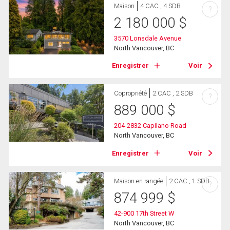
Maison
4 CAC , 4 SDB
?
2 180 000
$
3570 Lonsdale Avenue
North Vancouver, BC
Enregistrer
Voir
Copropriété
2 CAC , 2 SDB
?
889 000
$
204-2832 Capilano Road
North Vancouver, BC
Enregistrer
Voir
Maison en rangée
2 CAC , 1 SDB
?
874 999
$
42-900 17th Street W
North Vancouver, BC