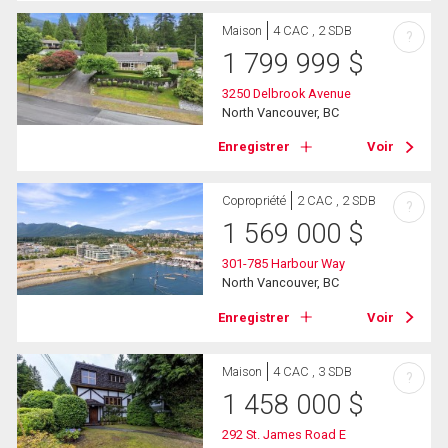
Maison
4 CAC , 2 SDB
?
1 799 999
$
3250 Delbrook Avenue
North Vancouver, BC
Enregistrer
Voir
Copropriété
2 CAC , 2 SDB
?
1 569 000
$
301-785 Harbour Way
North Vancouver, BC
Enregistrer
Voir
Maison
4 CAC , 3 SDB
?
1 458 000
$
292 St. James Road E