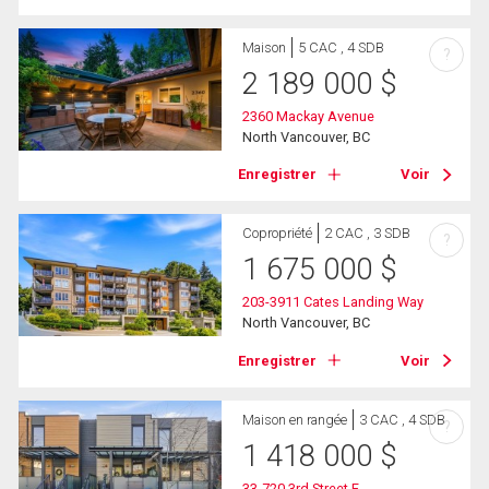
Maison
5 CAC , 4 SDB
?
2 189 000
$
2360 Mackay Avenue
North Vancouver, BC
Enregistrer
Voir
Copropriété
2 CAC , 3 SDB
?
1 675 000
$
203-3911 Cates Landing Way
North Vancouver, BC
Enregistrer
Voir
Maison en rangée
3 CAC , 4 SDB
?
1 418 000
$
33-720 3rd Street E