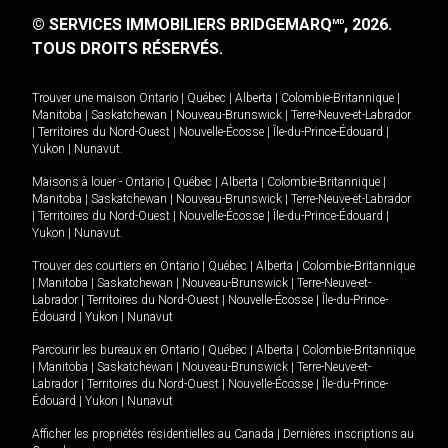
© SERVICES IMMOBILIERS BRIDGEMARQ
, 2026.
MD
TOUS DROITS RÉSERVÉS.
Trouver une maison
Ontario
|
Québec
|
Alberta
|
Colombie-Britannique
|
Manitoba
|
Saskatchewan
|
Nouveau-Brunswick
|
Terre-Neuve-et-Labrador
|
Territoires du Nord-Ouest
|
Nouvelle-Écosse
|
Île-du-Prince-Édouard
|
Yukon
|
Nunavut
.
Maisons à louer -
Ontario
|
Québec
|
Alberta
|
Colombie-Britannique
|
Manitoba
|
Saskatchewan
|
Nouveau-Brunswick
|
Terre-Neuve-et-Labrador
|
Territoires du Nord-Ouest
|
Nouvelle-Écosse
|
Île-du-Prince-Édouard
|
Yukon
|
Nunavut
.
Trouver des courtiers en
Ontario
|
Québec
|
Alberta
|
Colombie-Britannique
|
Manitoba
|
Saskatchewan
|
Nouveau-Brunswick
|
Terre-Neuve-et-
Labrador
|
Territoires du Nord-Ouest
|
Nouvelle-Écosse
|
Île-du-Prince-
Édouard
|
Yukon
|
Nunavut
Parcourir les bureaux en
Ontario
|
Québec
|
Alberta
|
Colombie-Britannique
|
Manitoba
|
Saskatchewan
|
Nouveau-Brunswick
|
Terre-Neuve-et-
Labrador
|
Territoires du Nord-Ouest
|
Nouvelle-Écosse
|
Île-du-Prince-
Édouard
|
Yukon
|
Nunavut
Afficher les propriétés résidentielles au Canada
|
Dernières inscriptions au