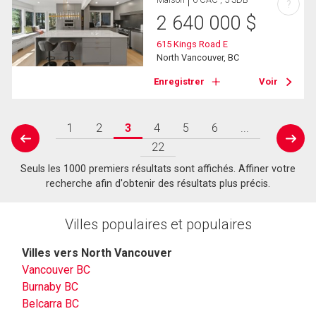
?
2 640 000
$
615 Kings Road E
North Vancouver, BC
Enregistrer
Voir
1
2
3
4
5
6
...
prev
next
22
Seuls les 1000 premiers résultats sont affichés. Affiner votre
recherche afin d'obtenir des résultats plus précis.
Villes populaires et populaires
Villes vers North Vancouver
Vancouver BC
Burnaby BC
Belcarra BC