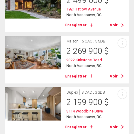
2 499 000
$
1921 Tatlow Avenue
North Vancouver, BC
Enregistrer
Voir
Maison
5 CAC , 3 SDB
?
2 269 900
$
2322 Kirkstone Road
North Vancouver, BC
Enregistrer
Voir
Duplex
3 CAC , 3 SDB
?
2 199 900
$
3114 Woodbine Drive
North Vancouver, BC
Enregistrer
Voir