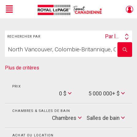
Menu
Rechercher
Live
En Direct
Par lieu
RECHERCHER PAR
Search
Trouvez
By
Entrez
votre
le
foyer
nom
de
Plus de critères
l'école
PRIX
Min
0 $
5 000 000+ $
Price
Max
Price
CHAMBRES & SALLES DE BAIN
Cham
Chambres
Salles de bain
Salles
de
bain
ACHAT OU LOCATION