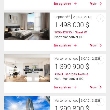
Enregistrer
Voir
Copropriété
2 CAC , 2 SDB
?
1 498 000
$
2003-128 15th Street W
North Vancouver, BC
Enregistrer
Voir
Maison en rangée
3 CAC , 2 SDB
?
1 399 900
$
416 St. Georges Avenue
North Vancouver, BC
Enregistrer
Voir
Maison en rangée
3 CAC , 3 SDB
?
1 299 800
$