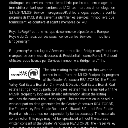
distinguer les services immobiliers offerts par les courtiers et agents
immobilier en tant que membres de l'ACI. Les marques d'homologation
S.I.A.® /MLS®, Service inter-agences®, et leurs logos respectifs sont la
propriété de l'ACI, et ils servent à identifier les services immobiliers que
fournissent les courtiers et agents membres de l'ACI.
Royal LePage
MD
est une marque de commerce déposée de la Banque
Royale du Canada, utilisée sous licence par les Services immobiliers
Bridgemarq
MD
.
Bridgemarq
MD
et ses logos / Services immobiliers Bridgemarq
MD
sont des
marques de commerce déposées de Residential Income Fund L.P. et sont
utilisées sous licence par Services immobiliers Bridgemarq
MD
Inc.
The data relating to real estate on this web site
comes in part from the MLS® Reciprocity program
of the Greater Vancouver REALTORS®, the Fraser
Valley Real Estate Board or Chilliwack & District Real Estate Board. Real
estate listings held by participating real estate firms are marked with the
MLS® Reciprocity logo and detailed information about the listing
includes the name of the listing agent. This representation is based in
whole or part on data generated by the Greater Vancouver REALTORS®,
the Fraser Valley Real Estate Board or Chilliwack & District Real Estate
Board which assumes no responsibility for its accuracy. The materials
contained on this page may not be reproduced without the express
written consent of the Greater Vancouver REALTORS®, the Fraser Valley