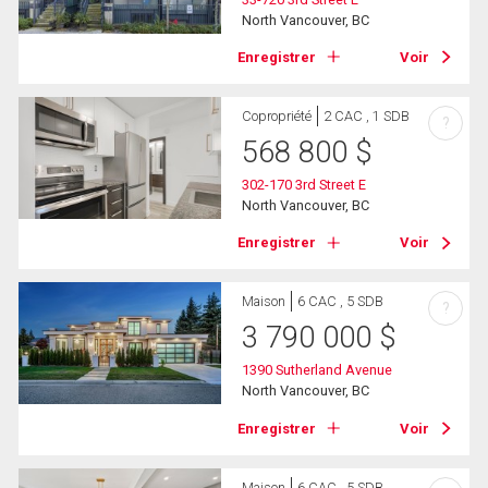
North Vancouver, BC
Enregistrer
Voir
Copropriété
2 CAC , 1 SDB
?
568 800
$
302-170 3rd Street E
North Vancouver, BC
Enregistrer
Voir
Maison
6 CAC , 5 SDB
?
3 790 000
$
1390 Sutherland Avenue
North Vancouver, BC
Enregistrer
Voir
Maison
6 CAC , 5 SDB