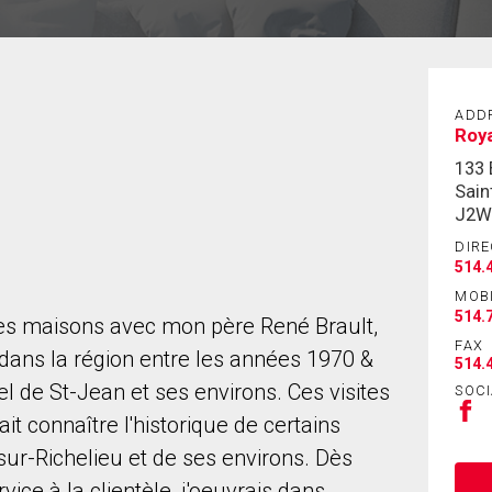
ADD
Roya
133 
Sain
J2W
DIRE
514.
MOB
514.
s des maisons avec mon père René Brault,
FAX
dans la région entre les années 1970 &
514.
l de St-Jean et ses environs. Ces visites
SOCI
ait connaître l'historique de certains
sur-Richelieu et de ses environs. Dès
ice à la clientèle, j'oeuvrais dans