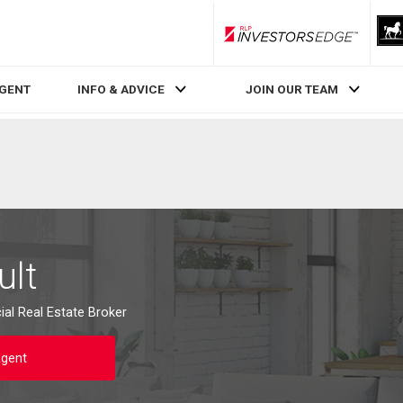
RLP InvestorsEdge
AGENT
INFO & ADVICE
JOIN OUR TEAM
ult
al Real Estate Broker
Agent