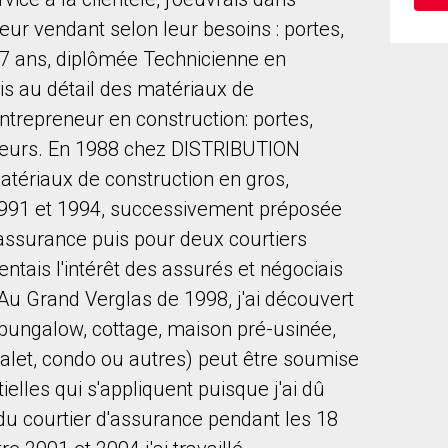
 leur vendant selon leur besoins : portes,
 17 ans, diplômée Technicienne en
ais au détail des matériaux de
trepreneur en construction: portes,
rieurs. En 1988 chez DISTRIBUTION
to our terms of use and giving us expressed written consent to conta
atériaux de construction en gros,
e 1991 et 1994, successivement préposée
ssurance puis pour deux courtiers
entais l'intérêt des assurés et négociais
Au Grand Verglas de 1998, j'ai découvert
(bungalow, cottage, maison pré-usinée,
alet, condo ou autres) peut être soumise
tielles qui s'appliquent puisque j'ai dû
du courtier d'assurance pendant les 18