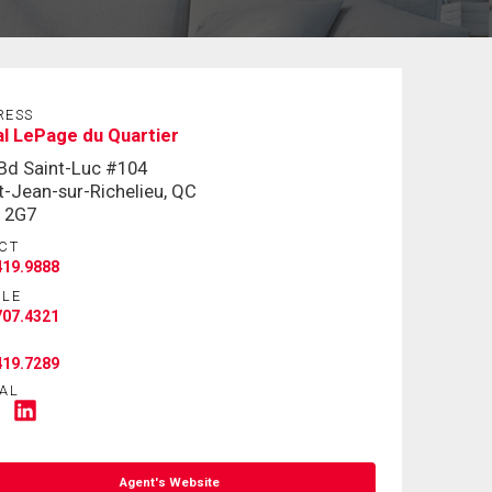
RESS
l LePage du Quartier
Bd Saint-Luc #104
t-Jean-sur-Richelieu, QC
 2G7
CT
419.9888
ILE
707.4321
419.7289
AL
Agent's Website