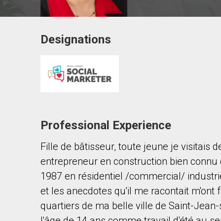
Designations
Contact agent
First
and
Last
Email
Name
Professional Experience
Phone
(Optional)
Fille de bâtisseur, toute jeune je visitai
Message
entrepreneur en construction bien connu 
1987 en résidentiel /commercial/ industrie
et les anecdotes qu'il me racontait m'ont f
quartiers de ma belle ville de Saint-Jean-
l'âge de 14 ans comme travail d'été au serv