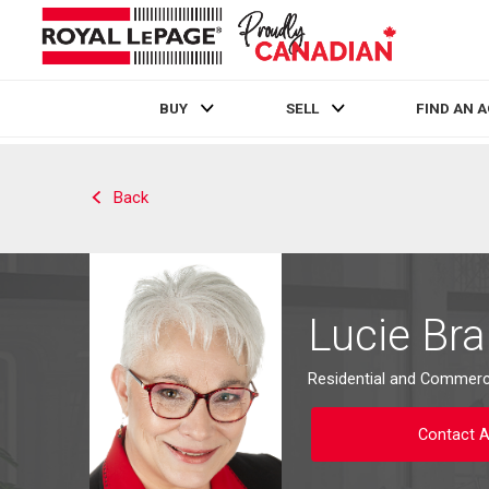
BUY
SELL
FIND AN 
Live
En Direct
Back
Lucie Bra
Residential and Commerci
Contact 