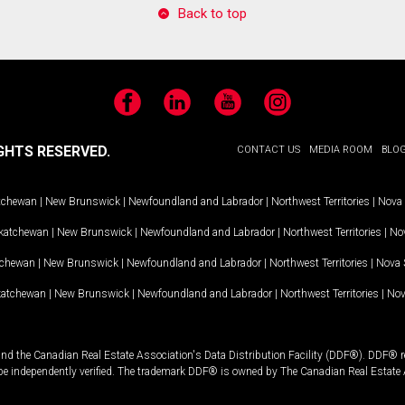
Back to top
Facebook
LinkedIn
YouTube
Instagram
GHTS RESERVED.
CONTACT US
MEDIA ROOM
BLO
tchewan
|
New Brunswick
|
Newfoundland and Labrador
|
Northwest Territories
|
Nova 
katchewan
|
New Brunswick
|
Newfoundland and Labrador
|
Northwest Territories
|
Nov
tchewan
|
New Brunswick
|
Newfoundland and Labrador
|
Northwest Territories
|
Nova 
katchewan
|
New Brunswick
|
Newfoundland and Labrador
|
Northwest Territories
|
Nov
and the Canadian Real Estate Association's Data Distribution Facility (DDF®). DDF® re
 be independently verified. The trademark DDF® is owned by The Canadian Real Estate 