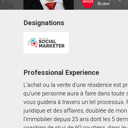
Broker
Designations
Contact agent
First
and
Last
Email
Name
Professional Experience
Phone
(Optional)
L'achat ou la vente d'une résidence est p
Message
qu'une personne aura à faire dans toute sa
vous guidera à travers un tel processus
juridique et des affaires, doublée de mo
l'immobilier depuis 25 ans dont les 5 der
coaching de plus de 60 courtiers, dans le 