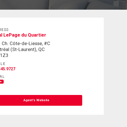
RESS
l LePage du Quartier
 Ch. Côte-de-Liesse, #C
réal (St-Laurent), QC
 1Z3
ILE
545.9727
AL
Agent's Website