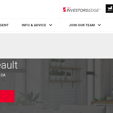
RLP InvestorsEdge
AGENT
INFO & ADVICE
JOIN OUR TEAM
ault
é DA