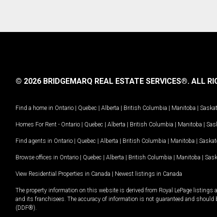
© 2026 BRIDGEMARQ REAL ESTATE SERVICES®.
ALL RI
Find a home in
Ontario
|
Quebec
|
Alberta
|
British Columbia
|
Manitoba
|
Saska
Homes For Rent -
Ontario
|
Quebec
|
Alberta
|
British Columbia
|
Manitoba
|
Sas
Find agents in
Ontario
|
Quebec
|
Alberta
|
British Columbia
|
Manitoba
|
Saska
Browse offices in
Ontario
|
Quebec
|
Alberta
|
British Columbia
|
Manitoba
|
Sas
View Residential Properties in Canada
|
Newest listings in Canada
The property information on this website is derived from Royal LePage listings 
and its franchisees. The accuracy of information is not guaranteed and should
(DDF®).