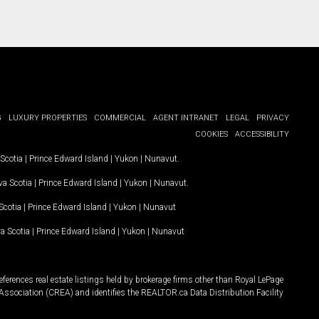
G
LUXURY PROPERTIES
COMMERCIAL
AGENT INTRANET
LEGAL
PRIVACY
COOKIES
ACCESSIBILITY
Scotia
|
Prince Edward Island
|
Yukon
|
Nunavut
.
a Scotia
|
Prince Edward Island
|
Yukon
|
Nunavut
.
Scotia
|
Prince Edward Island
|
Yukon
|
Nunavut
a Scotia
|
Prince Edward Island
|
Yukon
|
Nunavut
ferences real estate listings held by brokerage firms other than Royal LePage
Association (CREA) and identifies the REALTOR.ca Data Distribution Facility