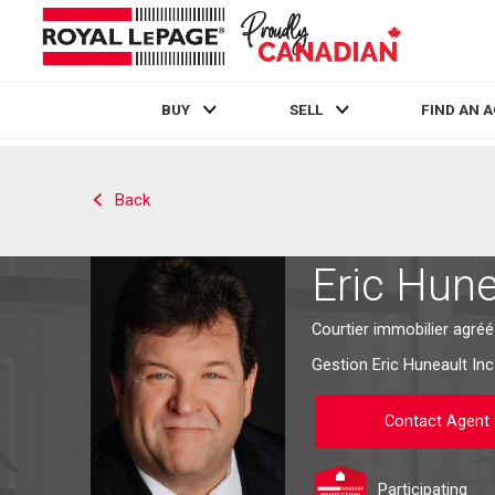
BUY
SELL
FIND AN 
Live
En Direct
Back
Eric Hune
Courtier immobilier agré
Gestion Eric Huneault Inc
Contact Agent
Participating