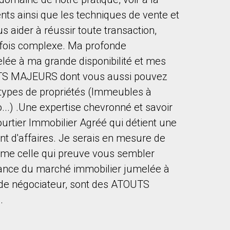
ents ainsi que les techniques de vente et
 aider à réussir toute transaction,
fois complexe. Ma profonde
ée à ma grande disponibilité et mes
UTS MAJEURS dont vous aussi pouvez
to our terms of use and giving us expressed written consent to conta
s types de propriétés (Immeubles à
...) .Une expertise chevronné et savoir
ourtier Immobilier Agréé qui détient une
 d'affaires. Je serais en mesure de
même celle qui preuve vous sembler
ance du marché immobilier jumelée à
 de négociateur, sont des ATOUTS
.