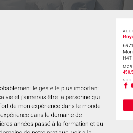
ADD
Roya
6971
Mont
H4T
MOB
450.
SOCI
robablement le geste le plus important
 vie et j'aimerais être la personne qui
. Fort de mon expérience dans le monde
n expérience dans le domaine de
nières années passé à la formation et au
domaine de notre pratique, voir a la