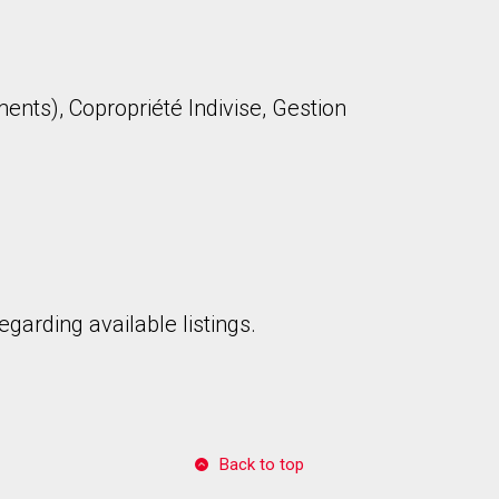
ents), Copropriété Indivise, Gestion
garding available listings.
Back to top