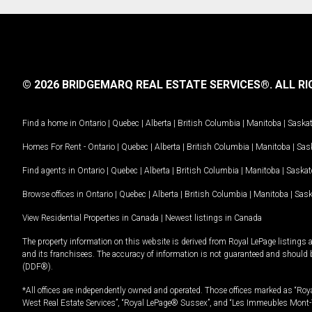
© 2026 BRIDGEMARQ REAL ESTATE SERVICES®.
ALL RI
Find a home in
Ontario
|
Quebec
|
Alberta
|
British Columbia
|
Manitoba
|
Saska
Homes For Rent -
Ontario
|
Quebec
|
Alberta
|
British Columbia
|
Manitoba
|
Sas
Find agents in
Ontario
|
Quebec
|
Alberta
|
British Columbia
|
Manitoba
|
Saska
Browse offices in
Ontario
|
Quebec
|
Alberta
|
British Columbia
|
Manitoba
|
Sas
View Residential Properties in Canada
|
Newest listings in Canada
The property information on this website is derived from Royal LePage listings 
and its franchisees. The accuracy of information is not guaranteed and should
(DDF®).
*All offices are independently owned and operated. Those offices marked as “Roya
West Real Estate Services”, “Royal LePage® Sussex”, and “Les Immeubles Mont-