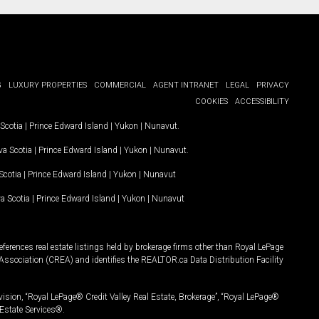
G
LUXURY PROPERTIES
COMMERCIAL
AGENT INTRANET
LEGAL
PRIVACY
COOKIES
ACCESSIBILITY
Scotia
|
Prince Edward Island
|
Yukon
|
Nunavut
.
a Scotia
|
Prince Edward Island
|
Yukon
|
Nunavut
.
Scotia
|
Prince Edward Island
|
Yukon
|
Nunavut
a Scotia
|
Prince Edward Island
|
Yukon
|
Nunavut
ferences real estate listings held by brokerage firms other than Royal LePage
Association (CREA) and identifies the REALTOR.ca Data Distribution Facility
vision, “Royal LePage® Credit Valley Real Estate, Brokerage”, “Royal LePage®
Estate Services®.