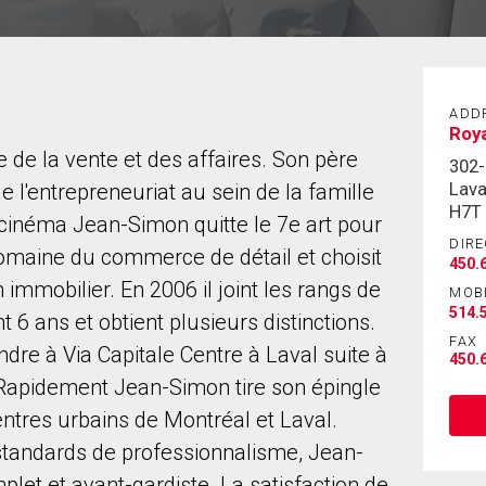
ADD
Roy
de la vente et des affaires. Son père
302-
Lava
e l'entrepreneuriat au sein de la famille
H7T
inéma Jean-Simon quitte le 7e art pour
DIRE
 domaine du commerce de détail et choisit
450.
 immobilier. En 2006 il joint les rangs de
MOB
514.
t 6 ans et obtient plusieurs distinctions.
FAX
dre à Via Capitale Centre à Laval suite à
450.
Rapidement Jean-Simon tire son épingle
ntres urbains de Montréal et Laval.
 standards de professionnalisme, Jean-
let et avant-gardiste. La satisfaction de