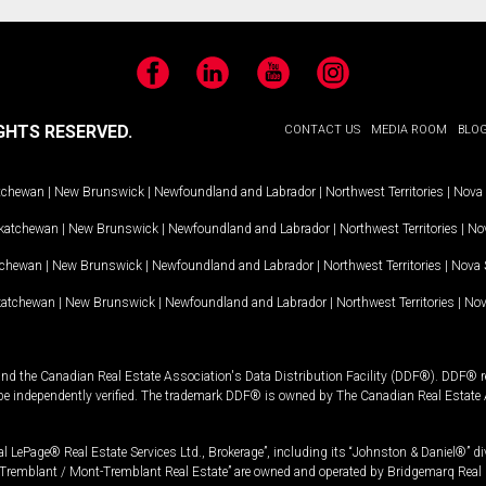
Facebook
LinkedIn
YouTube
Instagram
GHTS RESERVED.
CONTACT US
MEDIA ROOM
BLO
tchewan
|
New Brunswick
|
Newfoundland and Labrador
|
Northwest Territories
|
Nova 
katchewan
|
New Brunswick
|
Newfoundland and Labrador
|
Northwest Territories
|
Nov
tchewan
|
New Brunswick
|
Newfoundland and Labrador
|
Northwest Territories
|
Nova 
katchewan
|
New Brunswick
|
Newfoundland and Labrador
|
Northwest Territories
|
Nov
and the Canadian Real Estate Association's Data Distribution Facility (DDF®). DDF® re
 be independently verified. The trademark DDF® is owned by The Canadian Real Estate 
l LePage® Real Estate Services Ltd., Brokerage”, including its “Johnston & Daniel®” di
Tremblant / Mont-Tremblant Real Estate” are owned and operated by Bridgemarq Real 