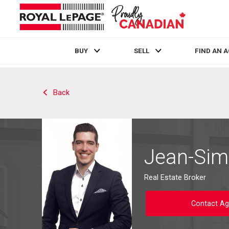
BUY
SELL
FIND AN 
Live
En Direct
Back
Jean-Sim
Real Estate Broker
Contact Ag