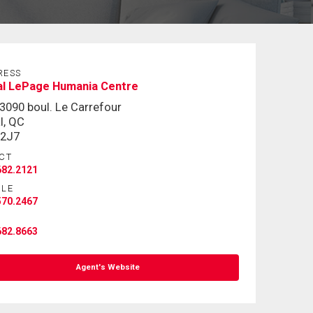
RESS
al LePage Humania Centre
3090 boul. Le Carrefour
l, QC
 2J7
CT
682.2121
ILE
570.2467
682.8663
Agent's Website