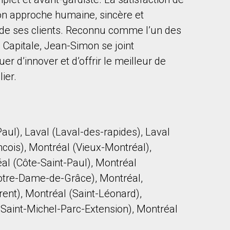
Son approche humaine, sincère et
e de ses clients. Reconnu comme l’un des
 Capitale, Jean-Simon se joint
r d’innover et d’offrir le meilleur de
ier.
to our terms of use and giving us expressed written consent to conta
aul), Laval (Laval-des-rapides), Laval
ncois), Montréal (Vieux-Montréal),
al (Côte-Saint-Paul), Montréal
otre-Dame-de-Grâce), Montréal,
ent), Montréal (Saint-Léonard),
y-Saint-Michel-Parc-Extension), Montréal