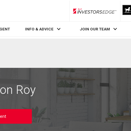
RLP InvestorsEdge
AGENT
INFO & ADVICE
JOIN OUR TEAM
on Roy
ent