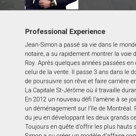
Professional Experience
Contact agent
Jean-Simon a passé sa vie dans le monde 
First
and
notaire, a su rapidement montrer la voie d
Last
Email
Name
Roy. Après quelques années passées en c
celui de la vente. Il passe 3 ans dans le
Phone
de poursuivre son rêve et faire carrière en
(Optional)
La Capitale St-Jérôme où il travaille duran
Message
En 2012 un nouveau défi l’amène à se join
un déménagement sur l’île de Montréal. 
du jeu en développant les deux grands ce
Toujours en quête d’offrir les plus hauts
Simon a su créer un modèle d’affaire comp