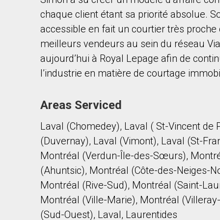
chaque client étant sa priorité absolue. 
accessible en fait un courtier très proch
meilleurs vendeurs au sein du réseau Via
aujourd’hui à Royal Lepage afin de continue
l’industrie en matière de courtage immobil
By clicking the submit button you are agreeing 
Areas Serviced
Laval (Chomedey), Laval ( St-Vincent de P
(Duvernay), Laval (Vimont), Laval (St-Fra
Montréal (Verdun-Île-des-Sœurs), Montré
(Ahuntsic), Montréal (Côte-des-Neiges-N
Montréal (Rive-Sud), Montréal (Saint-Laur
Montréal (Ville-Marie), Montréal (Villera
(Sud-Ouest), Laval, Laurentides