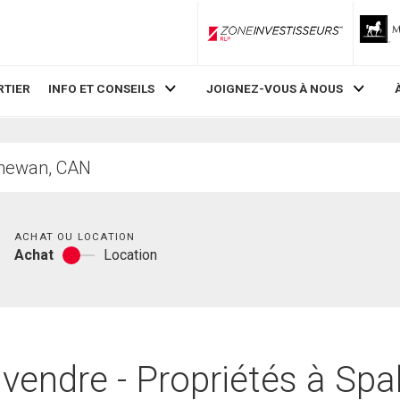
ZoneInvestisseurs RLP
RTIER
INFO ET CONSEILS
JOIGNEZ-VOUS À NOUS
Chambres
ACHAT OU LOCATION
Achat
Location
Achat
ou
location
 vendre - Propriétés à Sp