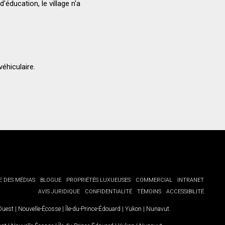
'éducation, le village n'a
véhiculaire.
E DES MÉDIAS
BLOGUE
PROPRIÉTÉS LUXUEUSES
COMMERCIAL
INTRANET
AVIS JURIDIQUE
CONFIDENTIALITÉ
TÉMOINS
ACCESSIBILITÉ
-Ouest
|
Nouvelle-Écosse
|
Île-du-Prince-Édouard
|
Yukon
|
Nunavut
.