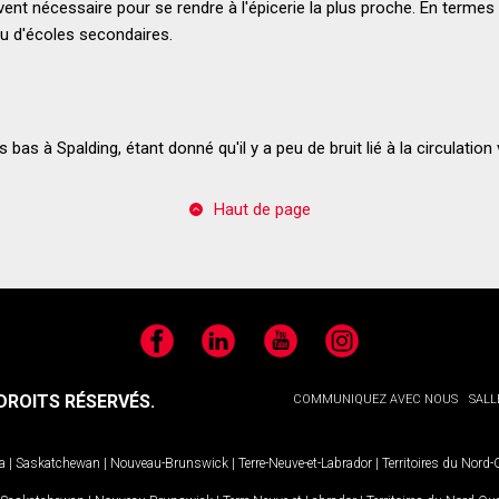
ent nécessaire pour se rendre à l'épicerie la plus proche. En termes d
ou d'écoles secondaires.
bas à Spalding, étant donné qu'il y a peu de bruit lié à la circulation 
Haut de page
Facebook
LinkedIn
YouTube
Instagram
ROITS RÉSERVÉS.
COMMUNIQUEZ AVEC NOUS
SALL
a
|
Saskatchewan
|
Nouveau-Brunswick
|
Terre-Neuve-et-Labrador
|
Territoires du Nord