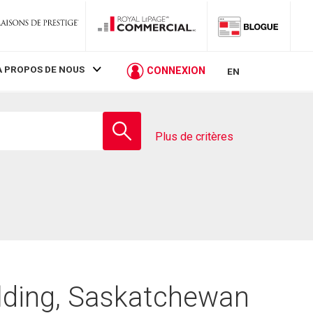
À PROPOS DE NOUS
CONNEXION
EN
Entrez
le
Plus de critères
nom
de
l'école
alding, Saskatchewan