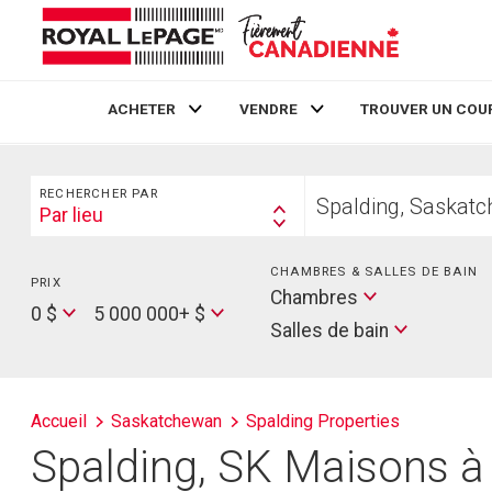
ACHETER
VENDRE
TROUVER UN COU
Live
En Direct
Rechercher
Trouvez
RECHERCHER PAR
votre
Par lieu
Search
foyer
By
CHAMBRES & SALLES DE BAIN
PRIX
Min
Salles
Chambres
Price
Max
0 $
5 000 000+ $
de
Salles de bain
Price
bain
Accueil
Saskatchewan
Spalding Properties
Spalding, SK Maisons à