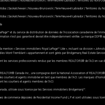
Saskatchewan
|
Nouveau-Brunswick
|
Terre-Neuve-et-Labrador
|
Territoires du Nord-Ou
itoba
|
Saskatchewan
|
Nouveau-Brunswick
|
Terre-Neuve-et-Labrador
|
Territoires du 
itoba
|
Saskatchewan
|
Nouveau-Brunswick
|
Terre-Neuve-et-Labrador
|
Territoires du 
da
LePage
MD
et du service de distribution de données de l'Association canadienne de l’im
rmation n'est pas garantie et devrait être indépendamment vérifiée. La marque DDF® appa
la mention « Services immobiliers Royal LePage
MD
Ltée », incluant sa division « Johnst
bles Mont-Tremblant » appartiennent et sont gérés par Bridgemarq Real Estate Servic
 les services professionnels rendus par les membres REALTORS® de l'ACI en vue de l'a
TOR® Canada Inc., une compagnie dont la National Association of REALTORS® et l'
s courtiers et agents immobilier en tant que membres de l'ACI. Les marques d'homolog
ssent les courtiers et agents membres de l'ACI.
da, utilisée sous licence par les Services immobiliers Bridgemarq
MD
.
s de commerce déposées de Residential Income Fund L.P. et sont utilisées sous lice