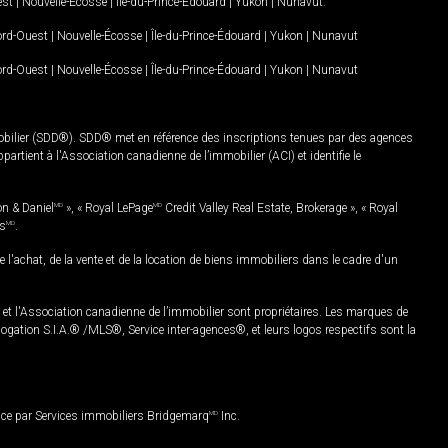
est
|
Nouvelle-Écosse
|
Île-du-Prince-Édouard
|
Yukon
|
Nunavut
.
Nord-Ouest
|
Nouvelle-Écosse
|
Île-du-Prince-Édouard
|
Yukon
|
Nunavut
Nord-Ouest
|
Nouvelle-Écosse
|
Île-du-Prince-Édouard
|
Yukon
|
Nunavut
mobilier (SDD®). SDD® met en référence des inscriptions tenues par des agences
rtient à l'Association canadienne de l’immobilier (ACI) et identifie le
on & Daniel
MD
», « Royal LePage
MD
Credit Valley Real Estate, Brokerage », « Royal
es
MD
.
chat, de la vente et de la location de biens immobiliers dans le cadre d'un
Association canadienne de l’immobilier sont propriétaires. Les marques de
ation S.I.A.® /MLS®, Service inter-agences®, et leurs logos respectifs sont la
nce par Services immobiliers Bridgemarq
MD
Inc.