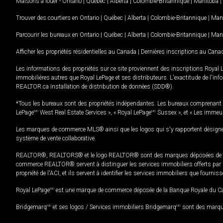
Maisons à louer -
Ontario
|
Québec
|
Alberta
|
Colombie-Britannique
|
Manitoba
|
Trouver des courtiers en
Ontario
|
Québec
|
Alberta
|
Colombie-Britannique
|
Man
Parcourir les bureaux en
Ontario
|
Québec
|
Alberta
|
Colombie-Britannique
|
Man
Afficher les propriétés résidentielles au Canada
|
Dernières inscriptions au Cana
Les informations des propriétés sur ce site proviennent des inscriptions Royal 
immobilières autres que Royal LePage et ses distributeurs. L'exactitude de l'info
REALTOR.ca Installation de distribution de données (SDD®).
*Tous les bureaux sont des propriétés indépendantes. Les bureaux comprenant 
LePage
MD
West Real Estate Services », « Royal LePage
MD
Sussex », et « Les immeu
Les marques de commerce MLS® ainsi que les logos qui s'y rapportent désignent
système de vente collaborative.
REALTOR®, REALTORS® et le logo REALTOR® sont des marques déposées de REAL
commerce REALTOR® servent à distinguer les services immobiliers offerts par le
propriété de l'ACI, et ils servent à identifier les services immobiliers que fourni
Royal LePage
MD
est une marque de commerce déposée de la Banque Royale du Cana
Bridgemarq
MD
et ses logos / Services immobiliers Bridgemarq
MD
sont des marque