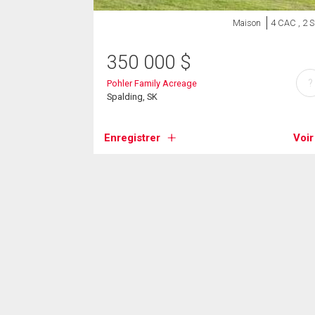
Maison
4 CAC , 2 
350 000
$
?
Pohler Family Acreage
Spalding, SK
Enregistrer
Voir