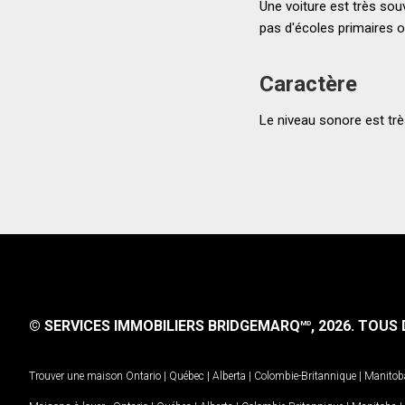
Une voiture est très souv
pas d'écoles primaires 
Caractère
Le niveau sonore est très 
© SERVICES IMMOBILIERS BRIDGEMARQ
, 2026.
TOUS D
MD
Trouver une maison
Ontario
|
Québec
|
Alberta
|
Colombie-Britannique
|
Manitob