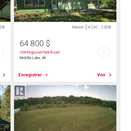
SDB
Maison
4 CAC , 2 SDB
64 800
$
?
104 Regional Park Road
Middle Lake, SK
Enregistrer
Voir