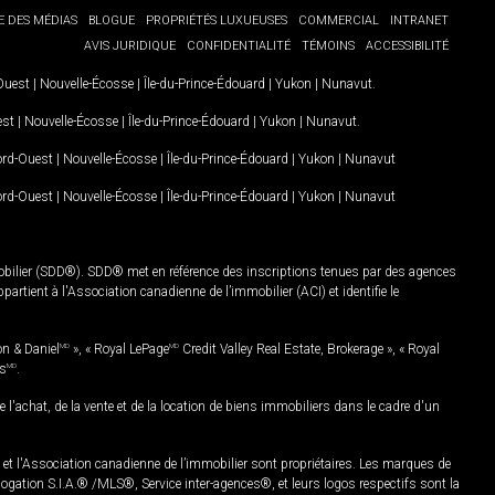
E DES MÉDIAS
BLOGUE
PROPRIÉTÉS LUXUEUSES
COMMERCIAL
INTRANET
AVIS JURIDIQUE
CONFIDENTIALITÉ
TÉMOINS
ACCESSIBILITÉ
-Ouest
|
Nouvelle-Écosse
|
Île-du-Prince-Édouard
|
Yukon
|
Nunavut
.
est
|
Nouvelle-Écosse
|
Île-du-Prince-Édouard
|
Yukon
|
Nunavut
.
Nord-Ouest
|
Nouvelle-Écosse
|
Île-du-Prince-Édouard
|
Yukon
|
Nunavut
Nord-Ouest
|
Nouvelle-Écosse
|
Île-du-Prince-Édouard
|
Yukon
|
Nunavut
mobilier (SDD®). SDD® met en référence des inscriptions tenues par des agences
rtient à l'Association canadienne de l’immobilier (ACI) et identifie le
on & Daniel
MD
», « Royal LePage
MD
Credit Valley Real Estate, Brokerage », « Royal
es
MD
.
chat, de la vente et de la location de biens immobiliers dans le cadre d'un
Association canadienne de l’immobilier sont propriétaires. Les marques de
ation S.I.A.® /MLS®, Service inter-agences®, et leurs logos respectifs sont la