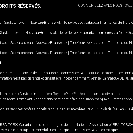
ROITS RÉSERVÉS.
COMMUNIQUEZ AVEC NOUS
SALL
a
|
Saskatchewan
|
Nouveau-Brunswick
|
Terre-Neuve-et-Labrador
|
Territoires du Nord
Saskatchewan
|
Nouveau-Brunswick
|
Terre-Neuve-et-Labrador
|
Territoires du Nord-Ou
itoba
|
Saskatchewan
|
Nouveau-Brunswick
|
Terre-Neuve-et-Labrador
|
Territoires du 
itoba
|
Saskatchewan
|
Nouveau-Brunswick
|
Terre-Neuve-et-Labrador
|
Territoires du 
da
LePage
MD
et du service de distribution de données de l'Association canadienne de l’im
rmation n'est pas garantie et devrait être indépendamment vérifiée. La marque DDF® appa
la mention « Services immobiliers Royal LePage
MD
Ltée », incluant sa division « Johnst
bles Mont-Tremblant » appartiennent et sont gérés par Bridgemarq Real Estate Servic
 les services professionnels rendus par les membres REALTORS® de l'ACI en vue de l'a
TOR® Canada Inc., une compagnie dont la National Association of REALTORS® et l'
s courtiers et agents immobilier en tant que membres de l'ACI. Les marques d'homolog