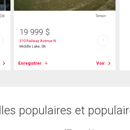
SDB
Terrain
19 999
$
?
310 Railway Avenue N
Middle Lake, SK
Enregistrer
Voir
lles populaires et populai