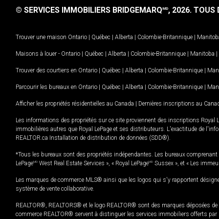
© SERVICES IMMOBILIERS BRIDGEMARQ
, 2026.
TOUS D
MD
Trouver une maison
Ontario
|
Québec
|
Alberta
|
Colombie-Britannique
|
Manitob
Maisons à louer -
Ontario
|
Québec
|
Alberta
|
Colombie-Britannique
|
Manitoba
|
Trouver des courtiers en
Ontario
|
Québec
|
Alberta
|
Colombie-Britannique
|
Man
Parcourir les bureaux en
Ontario
|
Québec
|
Alberta
|
Colombie-Britannique
|
Man
Afficher les propriétés résidentielles au Canada
|
Dernières inscriptions au Cana
Les informations des propriétés sur ce site proviennent des inscriptions Royal 
immobilières autres que Royal LePage et ses distributeurs. L'exactitude de l'info
REALTOR.ca Installation de distribution de données (SDD®).
*Tous les bureaux sont des propriétés indépendantes. Les bureaux comprenant 
LePage
MD
West Real Estate Services », « Royal LePage
MD
Sussex », et « Les immeu
Les marques de commerce MLS® ainsi que les logos qui s'y rapportent désignent
système de vente collaborative.
REALTOR®, REALTORS® et le logo REALTOR® sont des marques déposées de REAL
commerce REALTOR® servent à distinguer les services immobiliers offerts par le