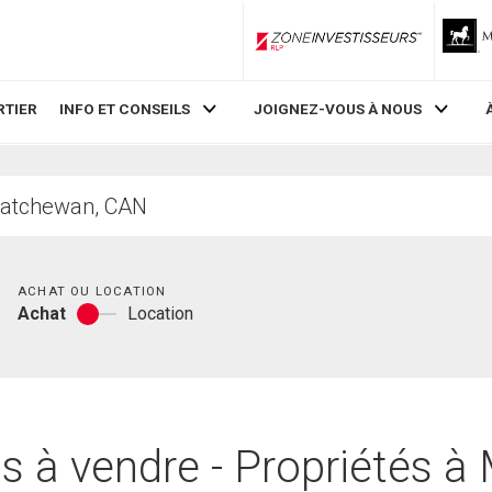
ZoneInvestisseurs RLP
RTIER
INFO ET CONSEILS
JOIGNEZ-VOUS À NOUS
Chambres
ACHAT OU LOCATION
Achat
Location
Achat
ou
location
 à vendre - Propriétés à 