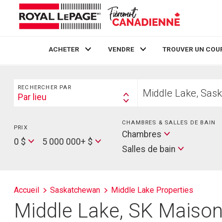
ACHETER
VENDRE
TROUVER UN COU
Live
En Direct
Rechercher
Trouvez
RECHERCHER PAR
votre
Par lieu
Search
foyer
By
CHAMBRES & SALLES DE BAIN
PRIX
Min
Salles
Chambres
Price
Max
0 $
5 000 000+ $
de
Salles de bain
Price
bain
Accueil
Saskatchewan
Middle Lake Properties
Middle Lake, SK Maisons