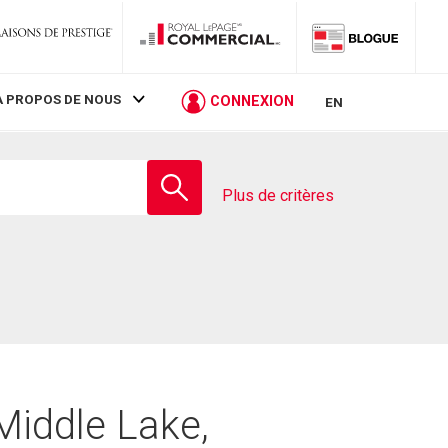
À PROPOS DE NOUS
CONNEXION
EN
Entrez
le
Plus de critères
nom
de
l'école
Middle Lake,