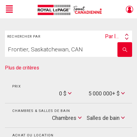
Menu
Rechercher
Live
En Direct
Par lieu
RECHERCHER PAR
Search
Trouvez
By
Entrez
votre
le
foyer
nom
de
Plus de critères
l'école
PRIX
Min
0 $
5 000 000+ $
Price
Max
Price
CHAMBRES & SALLES DE BAIN
Cham
Chambres
Salles de bain
Salles
de
bain
ACHAT OU LOCATION