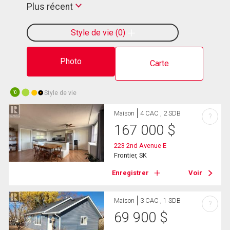
Plus récent
Style de vie
0
Photo
Carte
Style de vie
10
Maison
4 CAC , 2 SDB
?
167 000
$
223 2nd Avenue E
Frontier, SK
Enregistrer
Voir
Maison
3 CAC , 1 SDB
?
69 900
$