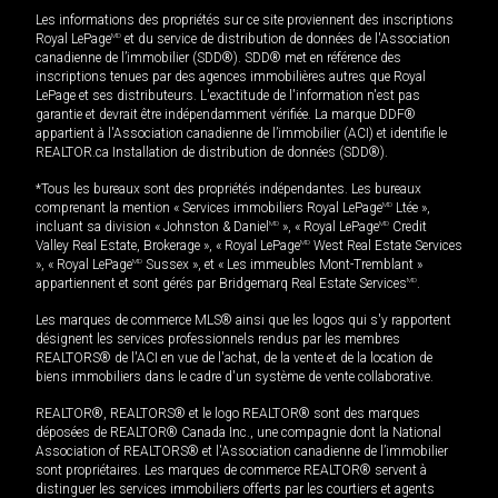
Les informations des propriétés sur ce site proviennent des inscriptions
Royal LePage
MD
et du service de distribution de données de l'Association
canadienne de l’immobilier (SDD®). SDD® met en référence des
inscriptions tenues par des agences immobilières autres que Royal
LePage et ses distributeurs. L'exactitude de l'information n'est pas
garantie et devrait être indépendamment vérifiée. La marque DDF®
appartient à l'Association canadienne de l’immobilier (ACI) et identifie le
REALTOR.ca Installation de distribution de données (SDD®).
*Tous les bureaux sont des propriétés indépendantes. Les bureaux
comprenant la mention « Services immobiliers Royal LePage
MD
Ltée »,
incluant sa division « Johnston & Daniel
MD
», « Royal LePage
MD
Credit
Valley Real Estate, Brokerage », « Royal LePage
MD
West Real Estate Services
», « Royal LePage
MD
Sussex », et « Les immeubles Mont-Tremblant »
appartiennent et sont gérés par Bridgemarq Real Estate Services
MD
.
Les marques de commerce MLS® ainsi que les logos qui s'y rapportent
désignent les services professionnels rendus par les membres
REALTORS® de l'ACI en vue de l'achat, de la vente et de la location de
biens immobiliers dans le cadre d'un système de vente collaborative.
REALTOR®, REALTORS® et le logo REALTOR® sont des marques
déposées de REALTOR® Canada Inc., une compagnie dont la National
Association of REALTORS® et l'Association canadienne de l’immobilier
sont propriétaires. Les marques de commerce REALTOR® servent à
distinguer les services immobiliers offerts par les courtiers et agents