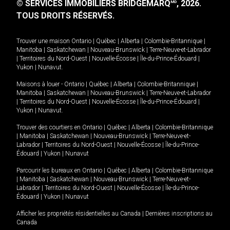
© SERVICES IMMOBILIERS BRIDGEMARQ
, 2026.
MD
TOUS DROITS RÉSERVÉS.
Trouver une maison
Ontario
|
Québec
|
Alberta
|
Colombie-Britannique
|
Manitoba
|
Saskatchewan
|
Nouveau-Brunswick
|
Terre-Neuve-et-Labrador
|
Territoires du Nord-Ouest
|
Nouvelle-Écosse
|
Île-du-Prince-Édouard
|
Yukon
|
Nunavut
.
Maisons à louer -
Ontario
|
Québec
|
Alberta
|
Colombie-Britannique
|
Manitoba
|
Saskatchewan
|
Nouveau-Brunswick
|
Terre-Neuve-et-Labrador
|
Territoires du Nord-Ouest
|
Nouvelle-Écosse
|
Île-du-Prince-Édouard
|
Yukon
|
Nunavut
.
Trouver des courtiers en
Ontario
|
Québec
|
Alberta
|
Colombie-Britannique
|
Manitoba
|
Saskatchewan
|
Nouveau-Brunswick
|
Terre-Neuve-et-
Labrador
|
Territoires du Nord-Ouest
|
Nouvelle-Écosse
|
Île-du-Prince-
Édouard
|
Yukon
|
Nunavut
Parcourir les bureaux en
Ontario
|
Québec
|
Alberta
|
Colombie-Britannique
|
Manitoba
|
Saskatchewan
|
Nouveau-Brunswick
|
Terre-Neuve-et-
Labrador
|
Territoires du Nord-Ouest
|
Nouvelle-Écosse
|
Île-du-Prince-
Édouard
|
Yukon
|
Nunavut
Afficher les propriétés résidentielles au Canada
|
Dernières inscriptions au
Canada