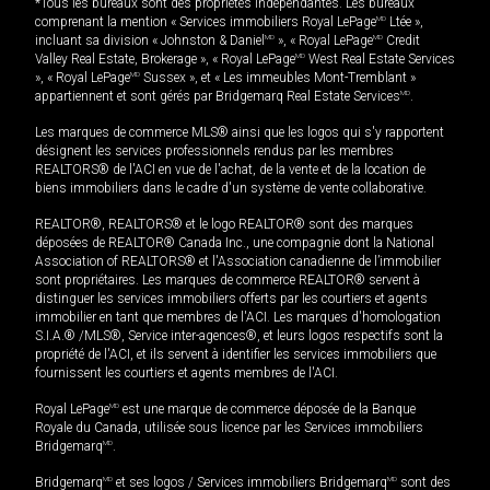
*Tous les bureaux sont des propriétés indépendantes. Les bureaux
comprenant la mention « Services immobiliers Royal LePage
MD
Ltée »,
incluant sa division « Johnston & Daniel
MD
», « Royal LePage
MD
Credit
Valley Real Estate, Brokerage », « Royal LePage
MD
West Real Estate Services
», « Royal LePage
MD
Sussex », et « Les immeubles Mont-Tremblant »
appartiennent et sont gérés par Bridgemarq Real Estate Services
MD
.
Les marques de commerce MLS® ainsi que les logos qui s'y rapportent
désignent les services professionnels rendus par les membres
REALTORS® de l'ACI en vue de l'achat, de la vente et de la location de
biens immobiliers dans le cadre d'un système de vente collaborative.
REALTOR®, REALTORS® et le logo REALTOR® sont des marques
déposées de REALTOR® Canada Inc., une compagnie dont la National
Association of REALTORS® et l'Association canadienne de l’immobilier
sont propriétaires. Les marques de commerce REALTOR® servent à
distinguer les services immobiliers offerts par les courtiers et agents
immobilier en tant que membres de l'ACI. Les marques d'homologation
S.I.A.® /MLS®, Service inter-agences®, et leurs logos respectifs sont la
propriété de l'ACI, et ils servent à identifier les services immobiliers que
fournissent les courtiers et agents membres de l'ACI.
Royal LePage
MD
est une marque de commerce déposée de la Banque
Royale du Canada, utilisée sous licence par les Services immobiliers
Bridgemarq
MD
.
Bridgemarq
MD
et ses logos / Services immobiliers Bridgemarq
MD
sont des