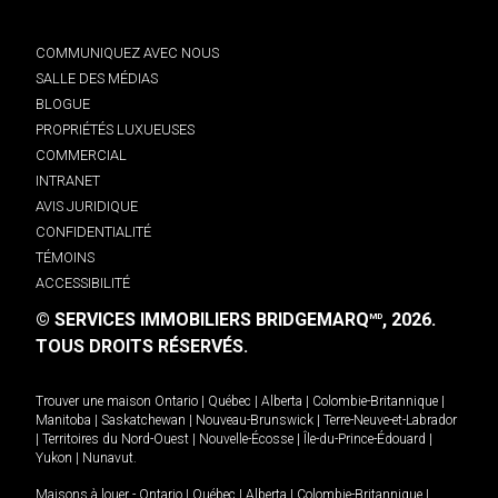
COMMUNIQUEZ AVEC NOUS
SALLE DES MÉDIAS
BLOGUE
PROPRIÉTÉS LUXUEUSES
COMMERCIAL
INTRANET
AVIS JURIDIQUE
CONFIDENTIALITÉ
TÉMOINS
ACCESSIBILITÉ
© SERVICES IMMOBILIERS BRIDGEMARQ
, 2026.
MD
TOUS DROITS RÉSERVÉS.
Trouver une maison
Ontario
|
Québec
|
Alberta
|
Colombie-Britannique
|
Manitoba
|
Saskatchewan
|
Nouveau-Brunswick
|
Terre-Neuve-et-Labrador
|
Territoires du Nord-Ouest
|
Nouvelle-Écosse
|
Île-du-Prince-Édouard
|
Yukon
|
Nunavut
.
Maisons à louer -
Ontario
|
Québec
|
Alberta
|
Colombie-Britannique
|