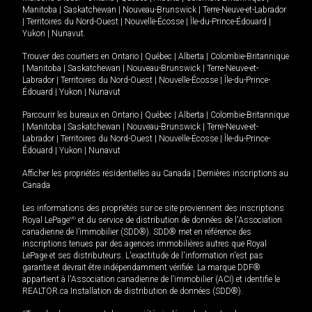
Manitoba
|
Saskatchewan
|
Nouveau-Brunswick
|
Terre-Neuve-et-Labrador
|
Territoires du Nord-Ouest
|
Nouvelle-Écosse
|
Île-du-Prince-Édouard
|
Yukon
|
Nunavut
.
Trouver des courtiers en
Ontario
|
Québec
|
Alberta
|
Colombie-Britannique
|
Manitoba
|
Saskatchewan
|
Nouveau-Brunswick
|
Terre-Neuve-et-
Labrador
|
Territoires du Nord-Ouest
|
Nouvelle-Écosse
|
Île-du-Prince-
Édouard
|
Yukon
|
Nunavut
Parcourir les bureaux en
Ontario
|
Québec
|
Alberta
|
Colombie-Britannique
|
Manitoba
|
Saskatchewan
|
Nouveau-Brunswick
|
Terre-Neuve-et-
Labrador
|
Territoires du Nord-Ouest
|
Nouvelle-Écosse
|
Île-du-Prince-
Édouard
|
Yukon
|
Nunavut
Afficher les propriétés résidentielles au Canada
|
Dernières inscriptions au
Canada
Les informations des propriétés sur ce site proviennent des inscriptions
Royal LePage
MD
et du service de distribution de données de l'Association
canadienne de l’immobilier (SDD®). SDD® met en référence des
inscriptions tenues par des agences immobilières autres que Royal
LePage et ses distributeurs. L'exactitude de l'information n'est pas
garantie et devrait être indépendamment vérifiée. La marque DDF®
appartient à l'Association canadienne de l’immobilier (ACI) et identifie le
REALTOR.ca Installation de distribution de données (SDD®).