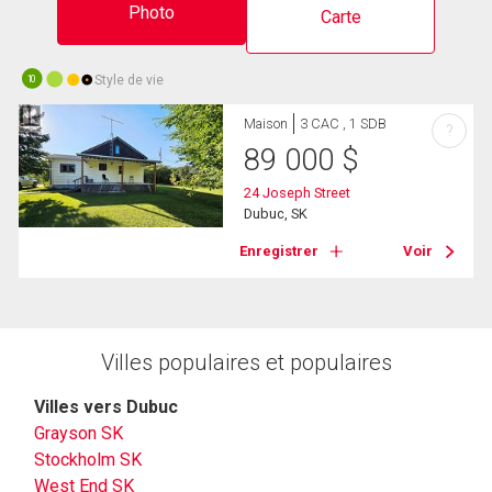
Photo
Carte
Style de vie
10
Maison
3 CAC , 1 SDB
?
89 000
$
24 Joseph Street
Dubuc, SK
Enregistrer
Voir
Villes populaires et populaires
Villes vers Dubuc
Grayson SK
Stockholm SK
West End SK