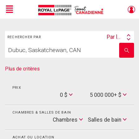
Menu
Rechercher
Live
En Direct
Par lieu
RECHERCHER PAR
Search
Trouvez
By
Entrez
votre
le
foyer
nom
de
Plus de critères
l'école
PRIX
Min
0 $
5 000 000+ $
Price
Max
Price
CHAMBRES & SALLES DE BAIN
Cham
Chambres
Salles de bain
Salles
de
bain
ACHAT OU LOCATION