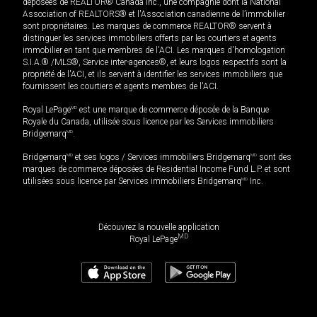
déposées de REALTOR® Canada Inc., une compagnie dont la National
Association of REALTORS® et l'Association canadienne de l’immobilier
sont propriétaires. Les marques de commerce REALTOR® servent à
distinguer les services immobiliers offerts par les courtiers et agents
immobilier en tant que membres de l'ACI. Les marques d'homologation
S.I.A.® /MLS®, Service inter-agences®, et leurs logos respectifs sont la
propriété de l'ACI, et ils servent à identifier les services immobiliers que
fournissent les courtiers et agents membres de l'ACI.
Royal LePage
MD
est une marque de commerce déposée de la Banque
Royale du Canada, utilisée sous licence par les Services immobiliers
Bridgemarq
MD
.
Bridgemarq
MD
et ses logos / Services immobiliers Bridgemarq
MD
sont des
marques de commerce déposées de Residential Income Fund L.P. et sont
utilisées sous licence par Services immobiliers Bridgemarq
MD
Inc.
Découvrez la nouvelle application
MD
Royal LePage