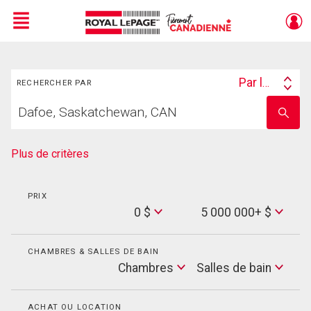
Menu
Rechercher
Live
En Direct
Par lieu
RECHERCHER PAR
Search
Trouvez
By
Entrez
votre
le
foyer
nom
de
Plus de critères
l'école
PRIX
Min
0 $
5 000 000+ $
Price
Max
Price
CHAMBRES & SALLES DE BAIN
Cham
Chambres
Salles de bain
Salles
de
bain
ACHAT OU LOCATION