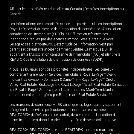
Afficher les propriétés résidentielles au Canada
|
Dernières inscriptions au
Canada
Les informations des propriétés sur ce site proviennent des inscriptions
Royal LePage
MD
et du service de distribution de données de l'Association
canadienne de l’immobilier (SDD®). SDD® met en référence des
inscriptions tenues par des agences immobilières autres que Royal
LePage et ses distributeurs. L'exactitude de l'information n'est pas
garantie et devrait être indépendamment vérifiée. La marque DDF®
appartient à l'Association canadienne de l’immobilier (ACI) et identifie le
REALTOR.ca Installation de distribution de données (SDD®).
*Tous les bureaux sont des propriétés indépendantes. Les bureaux
comprenant la mention « Services immobiliers Royal LePage
MD
Ltée »,
incluant sa division « Johnston & Daniel
MD
», « Royal LePage
MD
Credit
Valley Real Estate, Brokerage », « Royal LePage
MD
West Real Estate Services
», « Royal LePage
MD
Sussex », et « Les immeubles Mont-Tremblant »
appartiennent et sont gérés par Bridgemarq Real Estate Services
MD
.
Les marques de commerce MLS® ainsi que les logos qui s'y rapportent
désignent les services professionnels rendus par les membres
REALTORS® de l'ACI en vue de l'achat, de la vente et de la location de
biens immobiliers dans le cadre d'un système de vente collaborative.
REALTOR®, REALTORS® et le logo REALTOR® sont des marques