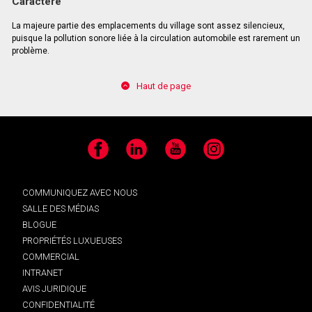
Caractère
La majeure partie des emplacements du village sont assez silencieux,
puisque la pollution sonore liée à la circulation automobile est rarement un
problème.
Haut de page
Facebook
LinkedIn
YouTube
Instagram
COMMUNIQUEZ AVEC NOUS
SALLE DES MÉDIAS
BLOGUE
PROPRIÉTÉS LUXUEUSES
COMMERCIAL
INTRANET
AVIS JURIDIQUE
CONFIDENTIALITÉ