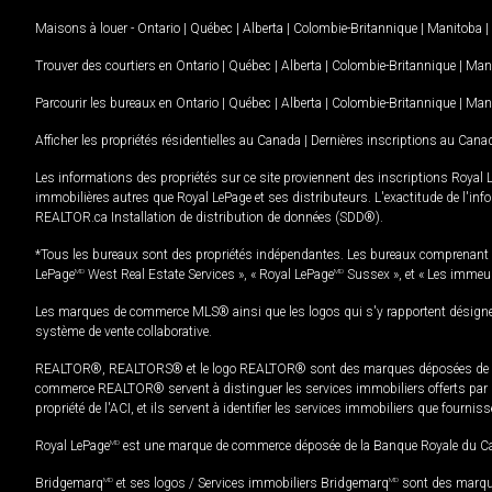
Maisons à louer -
Ontario
|
Québec
|
Alberta
|
Colombie-Britannique
|
Manitoba
|
Trouver des courtiers en
Ontario
|
Québec
|
Alberta
|
Colombie-Britannique
|
Man
Parcourir les bureaux en
Ontario
|
Québec
|
Alberta
|
Colombie-Britannique
|
Man
Afficher les propriétés résidentielles au Canada
|
Dernières inscriptions au Cana
Les informations des propriétés sur ce site proviennent des inscriptions Royal 
immobilières autres que Royal LePage et ses distributeurs. L'exactitude de l'info
REALTOR.ca Installation de distribution de données (SDD®).
*Tous les bureaux sont des propriétés indépendantes. Les bureaux comprenant 
LePage
MD
West Real Estate Services », « Royal LePage
MD
Sussex », et « Les immeu
Les marques de commerce MLS® ainsi que les logos qui s'y rapportent désignent
système de vente collaborative.
REALTOR®, REALTORS® et le logo REALTOR® sont des marques déposées de REAL
commerce REALTOR® servent à distinguer les services immobiliers offerts par le
propriété de l'ACI, et ils servent à identifier les services immobiliers que fourni
Royal LePage
MD
est une marque de commerce déposée de la Banque Royale du Cana
Bridgemarq
MD
et ses logos / Services immobiliers Bridgemarq
MD
sont des marque