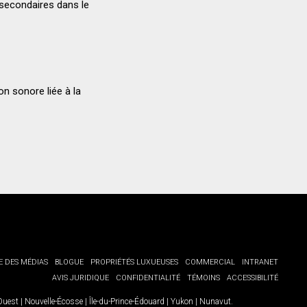
s secondaires dans le
on sonore liée à la
E DES MÉDIAS
BLOGUE
PROPRIÉTÉS LUXUEUSES
COMMERCIAL
INTRANET
AVIS JURIDIQUE
CONFIDENTIALITÉ
TÉMOINS
ACCESSIBILITÉ
-Ouest
|
Nouvelle-Écosse
|
Île-du-Prince-Édouard
|
Yukon
|
Nunavut
.