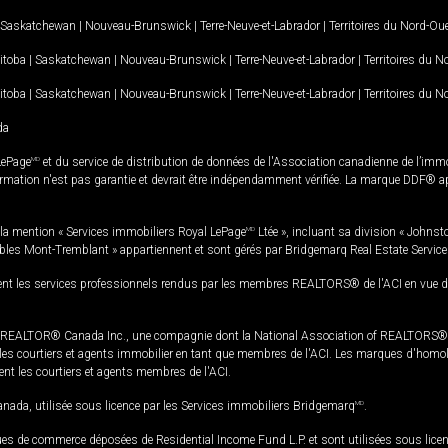
Saskatchewan
|
Nouveau-Brunswick
|
Terre-Neuve-et-Labrador
|
Territoires du Nord-Ou
itoba
|
Saskatchewan
|
Nouveau-Brunswick
|
Terre-Neuve-et-Labrador
|
Territoires du 
itoba
|
Saskatchewan
|
Nouveau-Brunswick
|
Terre-Neuve-et-Labrador
|
Territoires du 
da
LePage
MD
et du service de distribution de données de l'Association canadienne de l’im
rmation n'est pas garantie et devrait être indépendamment vérifiée. La marque DDF® appa
la mention « Services immobiliers Royal LePage
MD
Ltée », incluant sa division « Johnst
bles Mont-Tremblant » appartiennent et sont gérés par Bridgemarq Real Estate Servic
 les services professionnels rendus par les membres REALTORS® de l'ACI en vue de l'a
TOR® Canada Inc., une compagnie dont la National Association of REALTORS® et l'
s courtiers et agents immobilier en tant que membres de l'ACI. Les marques d'homolog
ssent les courtiers et agents membres de l'ACI.
da, utilisée sous licence par les Services immobiliers Bridgemarq
MD
.
s de commerce déposées de Residential Income Fund L.P. et sont utilisées sous lice