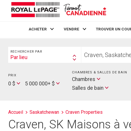
ACHETER
VENDRE
TROUVER UN COU
Live
En Direct
Rechercher
Trouvez
RECHERCHER PAR
votre
Par lieu
Search
foyer
By
CHAMBRES & SALLES DE BAIN
PRIX
Min
Salles
Chambres
Price
Max
0 $
5 000 000+ $
de
Salles de bain
Price
bain
Accueil
Saskatchewan
Craven Properties
Craven, SK Maisons à v