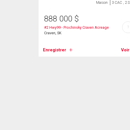
Maison
3 CAC , 2 
888 000
$
?
#2 Hwy99 - Prochinsky Craven Acreage
Craven, SK
Enregistrer
Voir