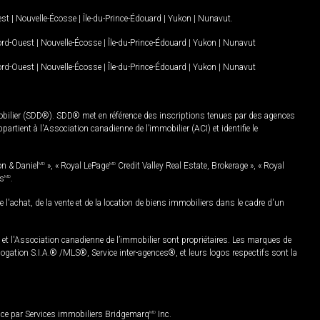
est
|
Nouvelle-Écosse
|
Île-du-Prince-Édouard
|
Yukon
|
Nunavut
.
Nord-Ouest
|
Nouvelle-Écosse
|
Île-du-Prince-Édouard
|
Yukon
|
Nunavut
Nord-Ouest
|
Nouvelle-Écosse
|
Île-du-Prince-Édouard
|
Yukon
|
Nunavut
mobilier (SDD®). SDD® met en référence des inscriptions tenues par des agences
rtient à l'Association canadienne de l’immobilier (ACI) et identifie le
on & Daniel
MD
», « Royal LePage
MD
Credit Valley Real Estate, Brokerage », « Royal
es
MD
.
chat, de la vente et de la location de biens immobiliers dans le cadre d'un
Association canadienne de l’immobilier sont propriétaires. Les marques de
ation S.I.A.® /MLS®, Service inter-agences®, et leurs logos respectifs sont la
nce par Services immobiliers Bridgemarq
MD
Inc.