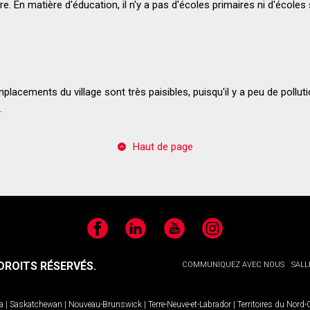
ture. En matière d'éducation, il n'y a pas d'écoles primaires ni d'école
lacements du village sont très paisibles, puisqu'il y a peu de polluti
.
Haut de page
Facebook
LinkedIn
YouTube
Instagram
ROITS RÉSERVÉS.
COMMUNIQUEZ AVEC NOUS
SALL
a
|
Saskatchewan
|
Nouveau-Brunswick
|
Terre-Neuve-et-Labrador
|
Territoires du Nord