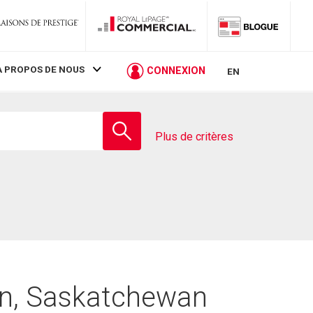
À PROPOS DE NOUS
CONNEXION
EN
Entrez
le
Plus de critères
nom
de
l'école
ven, Saskatchewan