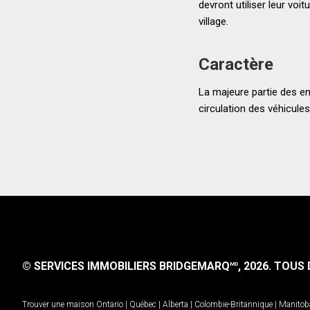
devront utiliser leur voi
village.
Caractère
La majeure partie des emp
circulation des véhicules
© SERVICES IMMOBILIERS BRIDGEMARQ
, 2026.
TOUS D
MD
Trouver une maison
Ontario
|
Québec
|
Alberta
|
Colombie-Britannique
|
Manitob