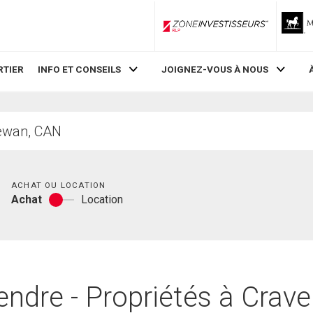
ZoneInvestisseurs RLP
RTIER
INFO ET CONSEILS
JOIGNEZ-VOUS À NOUS
Chambres
ACHAT OU LOCATION
Achat
Location
Achat
ou
location
endre - Propriétés à Cra