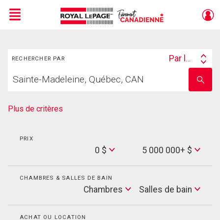
Menu
Rechercher
Live
En Direct
Par lieu
RECHERCHER PAR
Search
Trouvez
By
Entrez
votre
le
foyer
nom
de
Plus de critères
l'école
PRIX
Min
0 $
5 000 000+ $
Price
Max
Price
CHAMBRES & SALLES DE BAIN
Cham
Chambres
Salles de bain
Salles
de
bain
ACHAT OU LOCATION