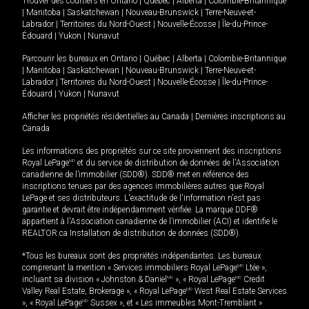
Trouver des courtiers en
Ontario
|
Québec
|
Alberta
|
Colombie-Britannique
|
Manitoba
|
Saskatchewan
|
Nouveau-Brunswick
|
Terre-Neuve-et-
Labrador
|
Territoires du Nord-Ouest
|
Nouvelle-Écosse
|
Île-du-Prince-
Édouard
|
Yukon
|
Nunavut
Parcourir les bureaux en
Ontario
|
Québec
|
Alberta
|
Colombie-Britannique
|
Manitoba
|
Saskatchewan
|
Nouveau-Brunswick
|
Terre-Neuve-et-
Labrador
|
Territoires du Nord-Ouest
|
Nouvelle-Écosse
|
Île-du-Prince-
Édouard
|
Yukon
|
Nunavut
Afficher les propriétés résidentielles au Canada
|
Dernières inscriptions au
Canada
Les informations des propriétés sur ce site proviennent des inscriptions
Royal LePage
MD
et du service de distribution de données de l'Association
canadienne de l’immobilier (SDD®). SDD® met en référence des
inscriptions tenues par des agences immobilières autres que Royal
LePage et ses distributeurs. L'exactitude de l'information n'est pas
garantie et devrait être indépendamment vérifiée. La marque DDF®
appartient à l'Association canadienne de l’immobilier (ACI) et identifie le
REALTOR.ca Installation de distribution de données (SDD®).
*Tous les bureaux sont des propriétés indépendantes. Les bureaux
comprenant la mention « Services immobiliers Royal LePage
MD
Ltée »,
incluant sa division « Johnston & Daniel
MD
», « Royal LePage
MD
Credit
Valley Real Estate, Brokerage », « Royal LePage
MD
West Real Estate Services
», « Royal LePage
MD
Sussex », et « Les immeubles Mont-Tremblant »