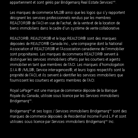
appartiennent et sont gérés par Bridgemarq Real Estate Services
MD
.
Les marques de commerce MLS® ainsi que les logos qui s'y rapportent
désignent les services professionnels rendus par les membres
REALTORS® de l'ACI en vue de l'achat, de la vente et de la location de
biens immobiliers dans le cadre d'un système de vente collaborative.
REALTOR®, REALTORS® et le logo REALTOR® sont des marques
déposées de REALTOR® Canada Inc., une compagnie dont la National
Association of REALTORS® et l'Association canadienne de l’immobilier
sont propriétaires. Les marques de commerce REALTOR® servent à
distinguer les services immobiliers offerts par les courtiers et agents
immobilier en tant que membres de l'ACI. Les marques d'homologation
S.I.A.® /MLS®, Service inter-agences®, et leurs logos respectifs sont la
propriété de l'ACI, et ils servent à identifier les services immobiliers que
fournissent les courtiers et agents membres de l'ACI.
Royal LePage
MD
est une marque de commerce déposée de la Banque
Royale du Canada, utilisée sous licence par les Services immobiliers
Bridgemarq
MD
.
Bridgemarq
MD
et ses logos / Services immobiliers Bridgemarq
MD
sont des
marques de commerce déposées de Residential Income Fund L.P. et sont
utilisées sous licence par Services immobiliers Bridgemarq
MD
Inc.