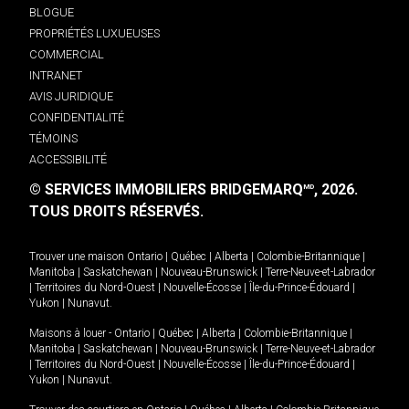
BLOGUE
PROPRIÉTÉS LUXUEUSES
COMMERCIAL
INTRANET
AVIS JURIDIQUE
CONFIDENTIALITÉ
TÉMOINS
ACCESSIBILITÉ
© SERVICES IMMOBILIERS BRIDGEMARQ
, 2026.
MD
TOUS DROITS RÉSERVÉS.
Trouver une maison
Ontario
|
Québec
|
Alberta
|
Colombie-Britannique
|
Manitoba
|
Saskatchewan
|
Nouveau-Brunswick
|
Terre-Neuve-et-Labrador
|
Territoires du Nord-Ouest
|
Nouvelle-Écosse
|
Île-du-Prince-Édouard
|
Yukon
|
Nunavut
.
Maisons à louer -
Ontario
|
Québec
|
Alberta
|
Colombie-Britannique
|
Manitoba
|
Saskatchewan
|
Nouveau-Brunswick
|
Terre-Neuve-et-Labrador
|
Territoires du Nord-Ouest
|
Nouvelle-Écosse
|
Île-du-Prince-Édouard
|
Yukon
|
Nunavut
.