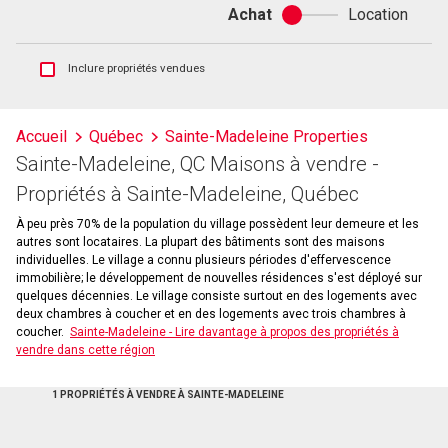
Achat
Location
Achat
ou
location
Afficher
Inclure propriétés vendues
les
inscriptions
vendues
Accueil
Québec
Sainte-Madeleine Properties
et
Sainte-Madeleine, QC Maisons à vendre -
les
historiques
Propriétés à Sainte-Madeleine, Québec
d'inscriptions
À peu près 70% de la population du village possèdent leur demeure et les
autres sont locataires. La plupart des bâtiments sont des maisons
individuelles. Le village a connu plusieurs périodes d'effervescence
immobilière; le développement de nouvelles résidences s'est déployé sur
quelques décennies. Le village consiste surtout en des logements avec
deux chambres à coucher et en des logements avec trois chambres à
coucher.
Sainte-Madeleine - Lire davantage à propos des propriétés à
vendre dans cette région
1 PROPRIÉTÉS À VENDRE À SAINTE-MADELEINE