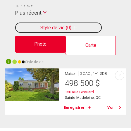
TRIER PAR:
Plus récent
Style de vie
0
Photo
Carte
Style de vie
10
Maison
3 CAC , 1+1 SDB
?
498 500
$
150 Rue Girouard
Sainte-Madeleine, QC
Enregistrer
Voir