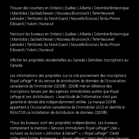
Trouver des courtiers en
Ontario
|
Québec
|
Alberta
|
Colombie-Britannique
|
Manitoba
|
Saskatchewan
|
Nouveau-Brunswick
|
Terre-Neuve-et-
Labrador
|
Territoires du Nord-Ouest
|
Nouvelle-Écosse
|
Île-du-Prince-
Édouard
|
Yukon
|
Nunavut
Parcourir les bureaux en
Ontario
|
Québec
|
Alberta
|
Colombie-Britannique
|
Manitoba
|
Saskatchewan
|
Nouveau-Brunswick
|
Terre-Neuve-et-
Labrador
|
Territoires du Nord-Ouest
|
Nouvelle-Écosse
|
Île-du-Prince-
Édouard
|
Yukon
|
Nunavut
Afficher les propriétés résidentielles au Canada
|
Dernières inscriptions au
Canada
Les informations des propriétés sur ce site proviennent des inscriptions
Royal LePage
MD
et du service de distribution de données de l'Association
canadienne de l’immobilier (SDD®). SDD® met en référence des
inscriptions tenues par des agences immobilières autres que Royal
LePage et ses distributeurs. L'exactitude de l'information n'est pas
garantie et devrait être indépendamment vérifiée. La marque DDF®
appartient à l'Association canadienne de l’immobilier (ACI) et identifie le
REALTOR.ca Installation de distribution de données (SDD®).
*Tous les bureaux sont des propriétés indépendantes. Les bureaux
comprenant la mention « Services immobiliers Royal LePage
MD
Ltée »,
incluant sa division « Johnston & Daniel
MD
», « Royal LePage
MD
Credit
Valley Real Estate, Brokerage », « Royal LePage
MD
West Real Estate Services