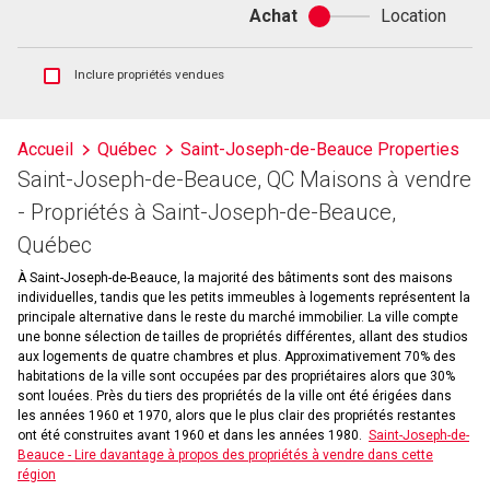
Achat
Location
Achat
ou
location
Afficher
Inclure propriétés vendues
les
inscriptions
vendues
Accueil
Québec
Saint-Joseph-de-Beauce Properties
et
Saint-Joseph-de-Beauce, QC Maisons à vendre
les
historiques
- Propriétés à Saint-Joseph-de-Beauce,
d'inscriptions
Québec
À Saint-Joseph-de-Beauce, la majorité des bâtiments sont des maisons
individuelles, tandis que les petits immeubles à logements représentent la
principale alternative dans le reste du marché immobilier. La ville compte
une bonne sélection de tailles de propriétés différentes, allant des studios
aux logements de quatre chambres et plus. Approximativement 70% des
habitations de la ville sont occupées par des propriétaires alors que 30%
sont louées. Près du tiers des propriétés de la ville ont été érigées dans
les années 1960 et 1970, alors que le plus clair des propriétés restantes
ont été construites avant 1960 et dans les années 1980.
Saint-Joseph-de-
Beauce - Lire davantage à propos des propriétés à vendre dans cette
région