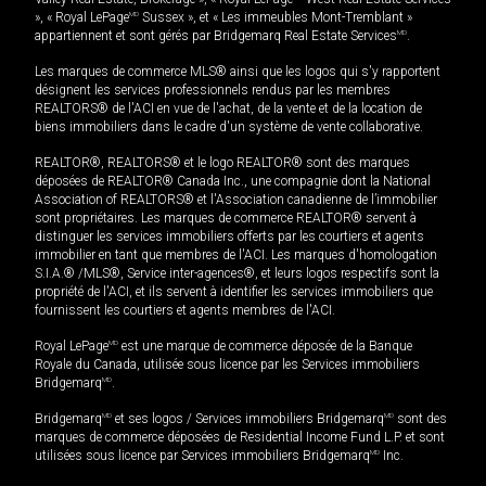
», « Royal LePage
MD
Sussex », et « Les immeubles Mont-Tremblant »
appartiennent et sont gérés par Bridgemarq Real Estate Services
MD
.
Les marques de commerce MLS® ainsi que les logos qui s'y rapportent
désignent les services professionnels rendus par les membres
REALTORS® de l'ACI en vue de l'achat, de la vente et de la location de
biens immobiliers dans le cadre d'un système de vente collaborative.
REALTOR®, REALTORS® et le logo REALTOR® sont des marques
déposées de REALTOR® Canada Inc., une compagnie dont la National
Association of REALTORS® et l'Association canadienne de l’immobilier
sont propriétaires. Les marques de commerce REALTOR® servent à
distinguer les services immobiliers offerts par les courtiers et agents
immobilier en tant que membres de l'ACI. Les marques d'homologation
S.I.A.® /MLS®, Service inter-agences®, et leurs logos respectifs sont la
propriété de l'ACI, et ils servent à identifier les services immobiliers que
fournissent les courtiers et agents membres de l'ACI.
Royal LePage
MD
est une marque de commerce déposée de la Banque
Royale du Canada, utilisée sous licence par les Services immobiliers
Bridgemarq
MD
.
Bridgemarq
MD
et ses logos / Services immobiliers Bridgemarq
MD
sont des
marques de commerce déposées de Residential Income Fund L.P. et sont
utilisées sous licence par Services immobiliers Bridgemarq
MD
Inc.