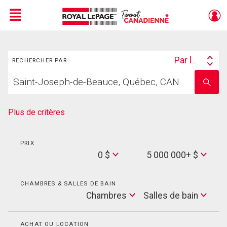
Menu
Rechercher
Live
En Direct
Par lieu
RECHERCHER PAR
Search
Trouvez
By
Entrez
votre
le
foyer
nom
de
Plus de critères
l'école
PRIX
Min
0 $
5 000 000+ $
Price
Max
Price
CHAMBRES & SALLES DE BAIN
Cham
Chambres
Salles de bain
Salles
de
bain
ACHAT OU LOCATION