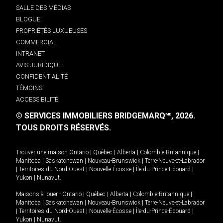
SALLE DES MÉDIAS
BLOGUE
PROPRIÉTÉS LUXUEUSES
COMMERCIAL
INTRANET
AVIS JURIDIQUE
CONFIDENTIALITÉ
TÉMOINS
ACCESSIBILITÉ
© SERVICES IMMOBILIERS BRIDGEMARQ
, 2026.
MD
TOUS DROITS RÉSERVÉS.
Trouver une maison
Ontario
|
Québec
|
Alberta
|
Colombie-Britannique
|
Manitoba
|
Saskatchewan
|
Nouveau-Brunswick
|
Terre-Neuve-et-Labrador
|
Territoires du Nord-Ouest
|
Nouvelle-Écosse
|
Île-du-Prince-Édouard
|
Yukon
|
Nunavut
.
Maisons à louer -
Ontario
|
Québec
|
Alberta
|
Colombie-Britannique
|
Manitoba
|
Saskatchewan
|
Nouveau-Brunswick
|
Terre-Neuve-et-Labrador
|
Territoires du Nord-Ouest
|
Nouvelle-Écosse
|
Île-du-Prince-Édouard
|
Yukon
|
Nunavut
.