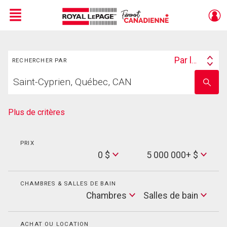
Menu
Rechercher
Live
En Direct
Par lieu
RECHERCHER PAR
Search
Trouvez
By
Entrez
votre
le
foyer
nom
de
Plus de critères
l'école
PRIX
Min
0 $
5 000 000+ $
Price
Max
Price
CHAMBRES & SALLES DE BAIN
Cham
Chambres
Salles de bain
Salles
de
bain
ACHAT OU LOCATION