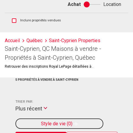
Achat
Location
Achat
ou
location
Afficher
Inclure propriétés vendues
les
inscriptions
vendues
Accueil
Québec
Saint-Cyprien Properties
et
Saint-Cyprien, QC Maisons à vendre -
les
historiques
Propriétés à Saint-Cyprien, Québec
d'inscriptions
Retrouver des inscriptions Royal LePage détaillées à .
5 PROPRIÉTÉS À VENDRE À SAINT-CYPRIEN
TRIER PAR:
Plus récent
Style de vie
0