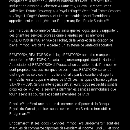
comprenant la mention « Services immobiliers Royal LePage
MD
Ltée »,
incluant sa division « Johnston & Daniel
MD
», « Royal LePage
MD
Credit
Valley Real Estate, Brokerage », « Royal LePage
MD
West Real Estate Services
», « Royal LePage
MD
Sussex », et « Les immeubles Mont-Tremblant »
appartiennent et sont gérés par Bridgemarq Real Estate Services
MD
.
Les marques de commerce MLS® ainsi que les logos qui s'y rapportent
désignent les services professionnels rendus par les membres
REALTORS® de l'ACI en vue de l'achat, de la vente et de la location de
biens immobiliers dans le cadre d'un système de vente collaborative.
REALTOR®, REALTORS® et le logo REALTOR® sont des marques
déposées de REALTOR® Canada Inc., une compagnie dont la National
Association of REALTORS® et l'Association canadienne de l’immobilier
sont propriétaires. Les marques de commerce REALTOR® servent à
distinguer les services immobiliers offerts par les courtiers et agents
immobilier en tant que membres de l'ACI. Les marques d'homologation
S.I.A.® /MLS®, Service inter-agences®, et leurs logos respectifs sont la
propriété de l'ACI, et ils servent à identifier les services immobiliers que
fournissent les courtiers et agents membres de l'ACI.
Royal LePage
MD
est une marque de commerce déposée de la Banque
Royale du Canada, utilisée sous licence par les Services immobiliers
Bridgemarq
MD
.
Bridgemarq
MD
et ses logos / Services immobiliers Bridgemarq
MD
sont des
marques de commerce déposées de Residential Income Fund L.P. et sont