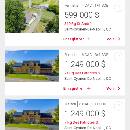
Fermette
4 CAC , 1+1 SDB
?
599 000
$
319 Rg St-André
Saint-Cyprien-De-Napi ..., QC
Enregistrer
Voir
Fermette
6 CAC , 3+1 SDB
?
1 249 000
$
7z Rg Des Patriotes S.
Saint-Cyprien-De-Napi ..., QC
Enregistrer
Voir
Maison
6 CAC , 3+1 SDB
?
1 249 000
$
7 Rg Des Patriotes S.
Saint-Cyprien-De-Napi ..., QC