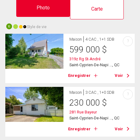
Photo
Carte
Style de vie
10
Maison
4 CAC , 1+1 SDB
?
599 000
$
319z Rg St-André
Saint-Cyprien-De-Napi ..., QC
Enregistrer
Voir
Maison
3 CAC , 1+0 SDB
?
230 000
$
281 Rue Bayeur
Saint-Cyprien-De-Napi ..., QC
Enregistrer
Voir