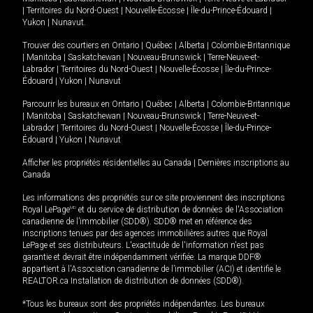
|
Territoires du Nord-Ouest
|
Nouvelle-Écosse
|
Île-du-Prince-Édouard
|
Yukon
|
Nunavut
.
Trouver des courtiers en
Ontario
|
Québec
|
Alberta
|
Colombie-Britannique
|
Manitoba
|
Saskatchewan
|
Nouveau-Brunswick
|
Terre-Neuve-et-
Labrador
|
Territoires du Nord-Ouest
|
Nouvelle-Écosse
|
Île-du-Prince-
Édouard
|
Yukon
|
Nunavut
Parcourir les bureaux en
Ontario
|
Québec
|
Alberta
|
Colombie-Britannique
|
Manitoba
|
Saskatchewan
|
Nouveau-Brunswick
|
Terre-Neuve-et-
Labrador
|
Territoires du Nord-Ouest
|
Nouvelle-Écosse
|
Île-du-Prince-
Édouard
|
Yukon
|
Nunavut
Afficher les propriétés résidentielles au Canada
|
Dernières inscriptions au
Canada
Les informations des propriétés sur ce site proviennent des inscriptions
Royal LePage
MD
et du service de distribution de données de l'Association
canadienne de l’immobilier (SDD®). SDD® met en référence des
inscriptions tenues par des agences immobilières autres que Royal
LePage et ses distributeurs. L'exactitude de l'information n'est pas
garantie et devrait être indépendamment vérifiée. La marque DDF®
appartient à l'Association canadienne de l’immobilier (ACI) et identifie le
REALTOR.ca Installation de distribution de données (SDD®).
*Tous les bureaux sont des propriétés indépendantes. Les bureaux