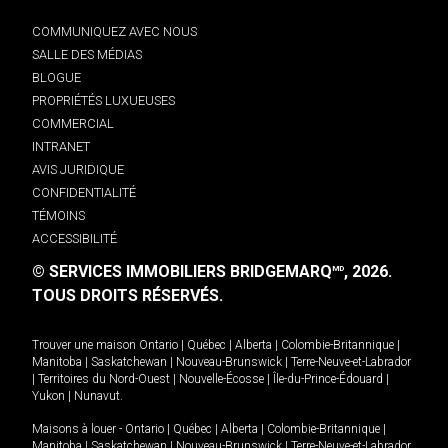
COMMUNIQUEZ AVEC NOUS
SALLE DES MÉDIAS
BLOGUE
PROPRIÉTÉS LUXUEUSES
COMMERCIAL
INTRANET
AVIS JURIDIQUE
CONFIDENTIALITÉ
TÉMOINS
ACCESSIBILITÉ
© SERVICES IMMOBILIERS BRIDGEMARQ
, 2026.
MD
TOUS DROITS RÉSERVÉS.
Trouver une maison
Ontario
|
Québec
|
Alberta
|
Colombie-Britannique
|
Manitoba
|
Saskatchewan
|
Nouveau-Brunswick
|
Terre-Neuve-et-Labrador
|
Territoires du Nord-Ouest
|
Nouvelle-Écosse
|
Île-du-Prince-Édouard
|
Yukon
|
Nunavut
.
Maisons à louer -
Ontario
|
Québec
|
Alberta
|
Colombie-Britannique
|
Manitoba
|
Saskatchewan
|
Nouveau-Brunswick
|
Terre-Neuve-et-Labrador