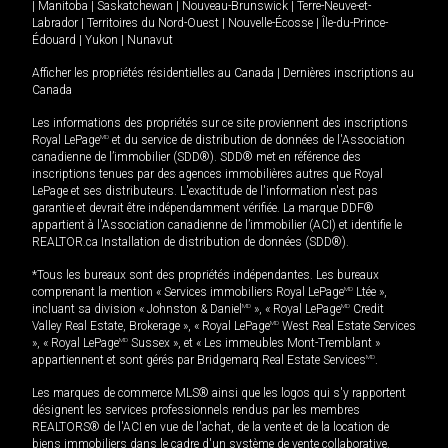
|
Manitoba
|
Saskatchewan
|
Nouveau-Brunswick
|
Terre-Neuve-et-
Labrador
|
Territoires du Nord-Ouest
|
Nouvelle-Écosse
|
Île-du-Prince-
Édouard
|
Yukon
|
Nunavut
Afficher les propriétés résidentielles au Canada
|
Dernières inscriptions au
Canada
Les informations des propriétés sur ce site proviennent des inscriptions
Royal LePage
MD
et du service de distribution de données de l'Association
canadienne de l’immobilier (SDD®). SDD® met en référence des
inscriptions tenues par des agences immobilières autres que Royal
LePage et ses distributeurs. L'exactitude de l'information n'est pas
garantie et devrait être indépendamment vérifiée. La marque DDF®
appartient à l'Association canadienne de l’immobilier (ACI) et identifie le
REALTOR.ca Installation de distribution de données (SDD®).
*Tous les bureaux sont des propriétés indépendantes. Les bureaux
comprenant la mention « Services immobiliers Royal LePage
MD
Ltée »,
incluant sa division « Johnston & Daniel
MD
», « Royal LePage
MD
Credit
Valley Real Estate, Brokerage », « Royal LePage
MD
West Real Estate Services
», « Royal LePage
MD
Sussex », et « Les immeubles Mont-Tremblant »
appartiennent et sont gérés par Bridgemarq Real Estate Services
MD
.
Les marques de commerce MLS® ainsi que les logos qui s'y rapportent
désignent les services professionnels rendus par les membres
REALTORS® de l'ACI en vue de l'achat, de la vente et de la location de
biens immobiliers dans le cadre d'un système de vente collaborative.