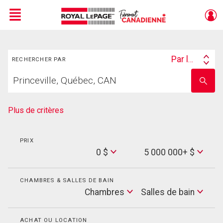
Menu
Rechercher
Live
En Direct
Par lieu
RECHERCHER PAR
Search
Trouvez
By
Entrez
votre
le
foyer
nom
de
Plus de critères
l'école
PRIX
Min
0 $
5 000 000+ $
Price
Max
Price
CHAMBRES & SALLES DE BAIN
Cham
Chambres
Salles de bain
Salles
de
bain
ACHAT OU LOCATION