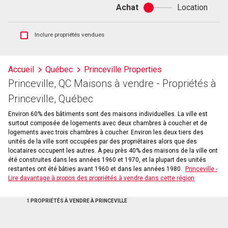
Achat
Location
Achat
ou
location
Afficher
Inclure propriétés vendues
les
inscriptions
vendues
Accueil
Québec
Princeville Properties
et
Princeville, QC Maisons à vendre - Propriétés à
les
historiques
Princeville, Québec
d'inscriptions
Environ 60% des bâtiments sont des maisons individuelles. La ville est
surtout composée de logements avec deux chambres à coucher et de
logements avec trois chambres à coucher. Environ les deux tiers des
unités de la ville sont occupées par des propriétaires alors que des
locataires occupent les autres. À peu près 40% des maisons de la ville ont
été construites dans les années 1960 et 1970, et la plupart des unités
restantes ont été bâties avant 1960 et dans les années 1980.
Princeville -
Lire davantage à propos des propriétés à vendre dans cette région
1 PROPRIÉTÉS À VENDRE À PRINCEVILLE