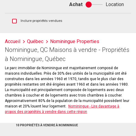
Achat
Location
Achat
ou
location
Afficher
Inclure propriétés vendues
les
inscriptions
vendues
Accueil
Québec
Nominingue Properties
et
Nominingue, QC Maisons à vendre - Propriétés
les
historiques
à Nominingue, Québec
d'inscriptions
Le parc immobilier de Nominingue est majoritairement composé de
maisons individuelles. Près de 30% des unités de la municipalité ont été
construites dans les années 1960 et 1970, tandis que le plus clair des
propriétés restantes ont été érigées avant 1960 et dans les années 1980.
La municipalité est principalement composée de logements avec deux
chambres à coucher et de logements avec trois chambres à coucher.
Approximativement 80% de la population de la municipalité possèdent leur
maison et 20% louent leur logement.
Nominingue - Lire davantage à
propos des propriétés à vendre dans cette région
10 PROPRIÉTÉS À VENDRE À NOMININGUE