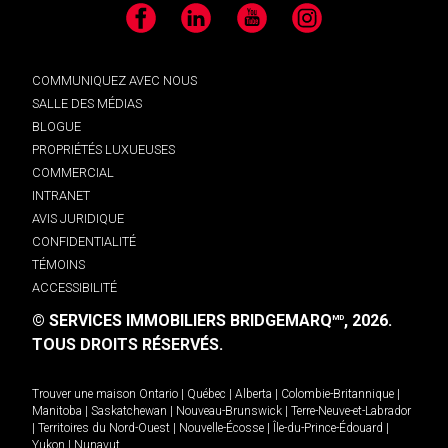
Facebook
LinkedIn
YouTube
Instagram
COMMUNIQUEZ AVEC NOUS
SALLE DES MÉDIAS
BLOGUE
PROPRIÉTÉS LUXUEUSES
COMMERCIAL
INTRANET
AVIS JURIDIQUE
CONFIDENTIALITÉ
TÉMOINS
ACCESSIBILITÉ
© SERVICES IMMOBILIERS BRIDGEMARQ
, 2026.
MD
TOUS DROITS RÉSERVÉS.
Trouver une maison
Ontario
|
Québec
|
Alberta
|
Colombie-Britannique
|
Manitoba
|
Saskatchewan
|
Nouveau-Brunswick
|
Terre-Neuve-et-Labrador
|
Territoires du Nord-Ouest
|
Nouvelle-Écosse
|
Île-du-Prince-Édouard
|
Yukon
|
Nunavut
.