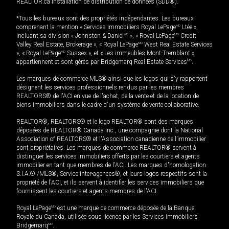
REALTOR.ca Installation de distribution de données (SDD®).
*Tous les bureaux sont des propriétés indépendantes. Les bureaux
comprenant la mention « Services immobiliers Royal LePage
MD
Ltée »,
incluant sa division « Johnston & Daniel
MD
», « Royal LePage
MD
Credit
Valley Real Estate, Brokerage », « Royal LePage
MD
West Real Estate Services
», « Royal LePage
MD
Sussex », et « Les immeubles Mont-Tremblant »
appartiennent et sont gérés par Bridgemarq Real Estate Services
MD
.
Les marques de commerce MLS® ainsi que les logos qui s'y rapportent
désignent les services professionnels rendus par les membres
REALTORS® de l'ACI en vue de l'achat, de la vente et de la location de
biens immobiliers dans le cadre d'un système de vente collaborative.
REALTOR®, REALTORS® et le logo REALTOR® sont des marques
déposées de REALTOR® Canada Inc., une compagnie dont la National
Association of REALTORS® et l'Association canadienne de l’immobilier
sont propriétaires. Les marques de commerce REALTOR® servent à
distinguer les services immobiliers offerts par les courtiers et agents
immobilier en tant que membres de l'ACI. Les marques d'homologation
S.I.A.® /MLS®, Service inter-agences®, et leurs logos respectifs sont la
propriété de l'ACI, et ils servent à identifier les services immobiliers que
fournissent les courtiers et agents membres de l'ACI.
Royal LePage
MD
est une marque de commerce déposée de la Banque
Royale du Canada, utilisée sous licence par les Services immobiliers
Bridgemarq
MD
.