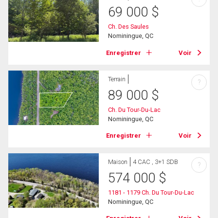
69 000
$
Ch. Des Saules
Nominingue, QC
Enregistrer
Voir
Terrain
?
89 000
$
Ch. Du Tour-Du-Lac
Nominingue, QC
Enregistrer
Voir
Maison
4 CAC , 3+1 SDB
?
574 000
$
1181 - 1179 Ch. Du Tour-Du-Lac
Nominingue, QC