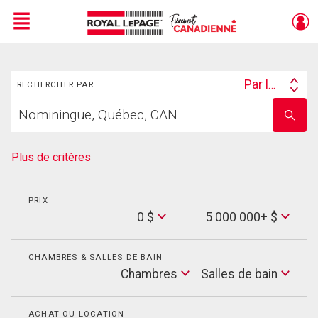
Menu
Rechercher
Live
En Direct
Par lieu
RECHERCHER PAR
Search
Trouvez
By
Entrez
votre
le
foyer
nom
de
Plus de critères
l'école
PRIX
Min
0 $
5 000 000+ $
Price
Max
Price
CHAMBRES & SALLES DE BAIN
Cham
Chambres
Salles de bain
Salles
de
bain
ACHAT OU LOCATION