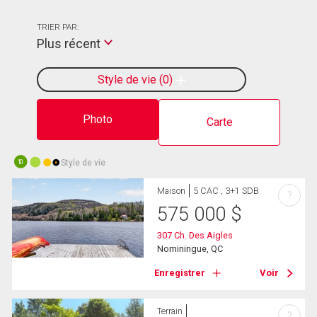
TRIER PAR:
Plus récent
Style de vie
0
Photo
Carte
Style de vie
10
Maison
5 CAC , 3+1 SDB
?
575 000
$
307 Ch. Des Aigles
Nominingue, QC
Enregistrer
Voir
Terrain
?