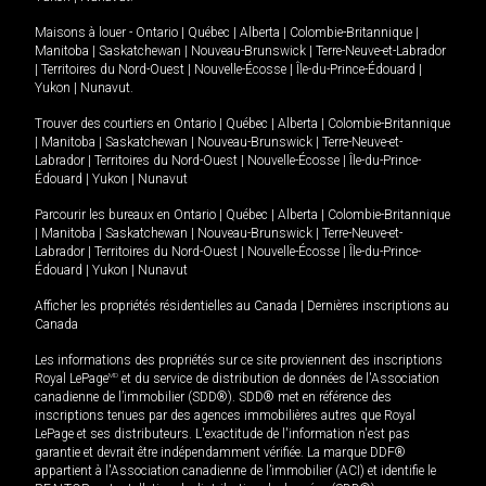
Maisons à louer -
Ontario
|
Québec
|
Alberta
|
Colombie-Britannique
|
Manitoba
|
Saskatchewan
|
Nouveau-Brunswick
|
Terre-Neuve-et-Labrador
|
Territoires du Nord-Ouest
|
Nouvelle-Écosse
|
Île-du-Prince-Édouard
|
Yukon
|
Nunavut
.
Trouver des courtiers en
Ontario
|
Québec
|
Alberta
|
Colombie-Britannique
|
Manitoba
|
Saskatchewan
|
Nouveau-Brunswick
|
Terre-Neuve-et-
Labrador
|
Territoires du Nord-Ouest
|
Nouvelle-Écosse
|
Île-du-Prince-
Édouard
|
Yukon
|
Nunavut
Parcourir les bureaux en
Ontario
|
Québec
|
Alberta
|
Colombie-Britannique
|
Manitoba
|
Saskatchewan
|
Nouveau-Brunswick
|
Terre-Neuve-et-
Labrador
|
Territoires du Nord-Ouest
|
Nouvelle-Écosse
|
Île-du-Prince-
Édouard
|
Yukon
|
Nunavut
Afficher les propriétés résidentielles au Canada
|
Dernières inscriptions au
Canada
Les informations des propriétés sur ce site proviennent des inscriptions
Royal LePage
MD
et du service de distribution de données de l'Association
canadienne de l’immobilier (SDD®). SDD® met en référence des
inscriptions tenues par des agences immobilières autres que Royal
LePage et ses distributeurs. L'exactitude de l'information n'est pas
garantie et devrait être indépendamment vérifiée. La marque DDF®
appartient à l'Association canadienne de l’immobilier (ACI) et identifie le