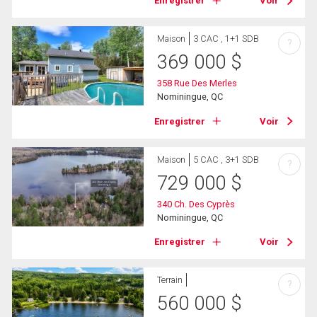
Enregistrer
Voir
Maison
3 CAC , 1+1 SDB
?
369 000
$
358 Rue Des Merles
Nominingue, QC
Enregistrer
Voir
Maison
5 CAC , 3+1 SDB
?
729 000
$
340 Ch. Des Cyprès
Nominingue, QC
Enregistrer
Voir
Terrain
?
560 000
$