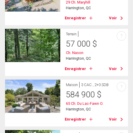
29 Ch. Maryhill
Harrington, QC
Enregistrer
Voir
Terrain
?
57 000
$
Ch. Nason
Harrington, QC
Enregistrer
Voir
Maison
3 CAC , 2+0 SDB
?
584 900
$
65 Ch. Du Lac-Fawn O.
Harrington, QC
Enregistrer
Voir