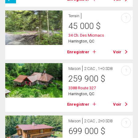
Terrain
?
45 000
$
34 Ch. Des Micmacs
Harrington, QC
Enregistrer
Voir
Maison
2 CAC , 1+0 SDB
?
259 900
$
3388 Route 327
Harrington, QC
Enregistrer
Voir
Maison
2 CAC , 2+0 SDB
?
699 000
$