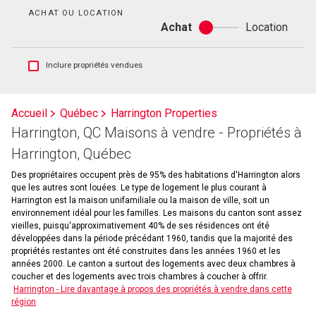
bain
ACHAT OU LOCATION
Achat
Location
Achat
ou
location
Afficher
Inclure propriétés vendues
les
inscriptions
vendues
Accueil
Québec
Harrington Properties
et
Harrington, QC Maisons à vendre - Propriétés à
les
historiques
Harrington, Québec
d'inscriptions
Des propriétaires occupent près de 95% des habitations d'Harrington alors
que les autres sont louées. Le type de logement le plus courant à
Harrington est la maison unifamiliale ou la maison de ville, soit un
environnement idéal pour les familles. Les maisons du canton sont assez
vieilles, puisqu'approximativement 40% de ses résidences ont été
développées dans la période précédant 1960, tandis que la majorité des
propriétés restantes ont été construites dans les années 1960 et les
années 2000. Le canton a surtout des logements avec deux chambres à
coucher et des logements avec trois chambres à coucher à offrir.
Harrington - Lire davantage à propos des propriétés à vendre dans cette
région