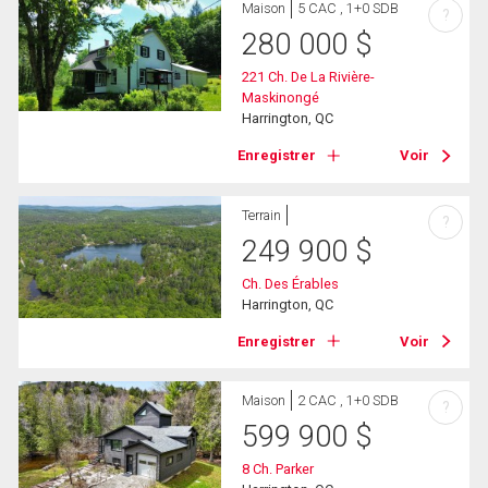
Maison
5 CAC , 1+0 SDB
?
280 000
$
221 Ch. De La Rivière-
Maskinongé
Harrington, QC
Enregistrer
Voir
Terrain
?
249 900
$
Ch. Des Érables
Harrington, QC
Enregistrer
Voir
Maison
2 CAC , 1+0 SDB
?
599 900
$
8 Ch. Parker