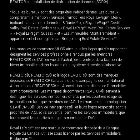
REALTOR.ca Installation de distribution de données (SDD®).
*Tous les bureaux sont des propriétés indépendantes. Les bureaux
comprenant la mention « Services immobiliers Royal LePage
MD
Ltée »,
incluant sa division « Johnston & Daniel
MD
», « Royal LePage
MD
Credit
Valley Real Estate, Brokerage », « Royal LePage
MD
West Real Estate Services
», « Royal LePage
MD
Sussex », et « Les immeubles Mont-Tremblant »
appartiennent et sont gérés par Bridgemarq Real Estate Services
MD
.
Les marques de commerce MLS® ainsi que les logos qui s'y rapportent
désignent les services professionnels rendus par les membres
REALTORS® de l'ACI en vue de l'achat, de la vente et de la location de
biens immobiliers dans le cadre d'un système de vente collaborative.
REALTOR®, REALTORS® et le logo REALTOR® sont des marques
déposées de REALTOR® Canada Inc., une compagnie dont la National
Association of REALTORS® et l'Association canadienne de l’immobilier
sont propriétaires. Les marques de commerce REALTOR® servent à
distinguer les services immobiliers offerts par les courtiers et agents
immobilier en tant que membres de l'ACI. Les marques d'homologation
S.I.A.® /MLS®, Service inter-agences®, et leurs logos respectifs sont la
propriété de l'ACI, et ils servent à identifier les services immobiliers que
fournissent les courtiers et agents membres de l'ACI.
Royal LePage
MD
est une marque de commerce déposée de la Banque
Royale du Canada, utilisée sous licence par les Services immobiliers
Bridgemarq
MD
.