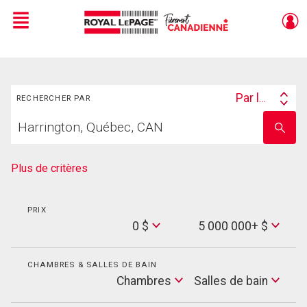
Menu
Live
En Direct
Rechercher
Par lieu
RECHERCHER PAR
Search
Trouvez
By
Entrez
votre
le
foyer
nom
de
Plus de critères
l'école
PRIX
Min
0 $
5 000 000+ $
Price
Max
Price
CHAMBRES & SALLES DE BAIN
Cham
Chambres
Salles de bain
Salles
de