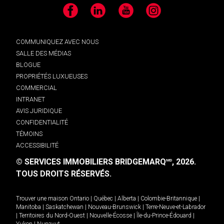
Facebook
LinkedIn
YouTube
Instagram
COMMUNIQUEZ AVEC NOUS
SALLE DES MÉDIAS
BLOGUE
PROPRIÉTÉS LUXUEUSES
COMMERCIAL
INTRANET
AVIS JURIDIQUE
CONFIDENTIALITÉ
TÉMOINS
ACCESSIBILITÉ
© SERVICES IMMOBILIERS BRIDGEMARQ
, 2026.
MD
TOUS DROITS RÉSERVÉS.
Trouver une maison
Ontario
|
Québec
|
Alberta
|
Colombie-Britannique
|
Manitoba
|
Saskatchewan
|
Nouveau-Brunswick
|
Terre-Neuve-et-Labrador
|
Territoires du Nord-Ouest
|
Nouvelle-Écosse
|
Île-du-Prince-Édouard
|
Yukon
|
Nunavut
.