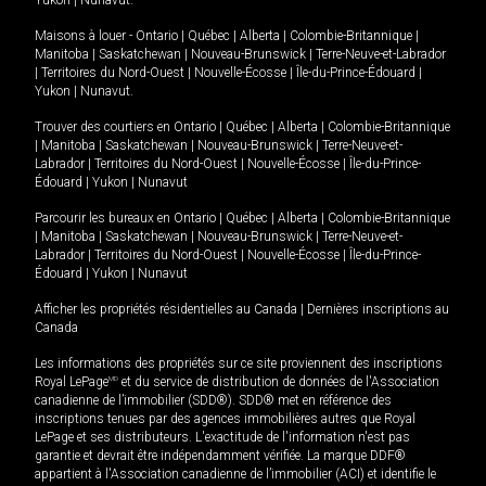
Maisons à louer -
Ontario
|
Québec
|
Alberta
|
Colombie-Britannique
|
Manitoba
|
Saskatchewan
|
Nouveau-Brunswick
|
Terre-Neuve-et-Labrador
|
Territoires du Nord-Ouest
|
Nouvelle-Écosse
|
Île-du-Prince-Édouard
|
Yukon
|
Nunavut
.
Trouver des courtiers en
Ontario
|
Québec
|
Alberta
|
Colombie-Britannique
|
Manitoba
|
Saskatchewan
|
Nouveau-Brunswick
|
Terre-Neuve-et-
Labrador
|
Territoires du Nord-Ouest
|
Nouvelle-Écosse
|
Île-du-Prince-
Édouard
|
Yukon
|
Nunavut
Parcourir les bureaux en
Ontario
|
Québec
|
Alberta
|
Colombie-Britannique
|
Manitoba
|
Saskatchewan
|
Nouveau-Brunswick
|
Terre-Neuve-et-
Labrador
|
Territoires du Nord-Ouest
|
Nouvelle-Écosse
|
Île-du-Prince-
Édouard
|
Yukon
|
Nunavut
Afficher les propriétés résidentielles au Canada
|
Dernières inscriptions au
Canada
Les informations des propriétés sur ce site proviennent des inscriptions
Royal LePage
MD
et du service de distribution de données de l'Association
canadienne de l’immobilier (SDD®). SDD® met en référence des
inscriptions tenues par des agences immobilières autres que Royal
LePage et ses distributeurs. L'exactitude de l'information n'est pas
garantie et devrait être indépendamment vérifiée. La marque DDF®
appartient à l'Association canadienne de l’immobilier (ACI) et identifie le