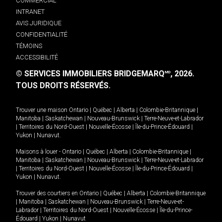
COMMERCIAL
INTRANET
AVIS JURIDIQUE
CONFIDENTIALITÉ
TÉMOINS
ACCESSIBILITÉ
© SERVICES IMMOBILIERS BRIDGEMARQ
, 2026.
MD
TOUS DROITS RÉSERVÉS.
Trouver une maison
Ontario
|
Québec
|
Alberta
|
Colombie-Britannique
|
Manitoba
|
Saskatchewan
|
Nouveau-Brunswick
|
Terre-Neuve-et-Labrador
|
Territoires du Nord-Ouest
|
Nouvelle-Écosse
|
Île-du-Prince-Édouard
|
Yukon
|
Nunavut
.
Maisons à louer -
Ontario
|
Québec
|
Alberta
|
Colombie-Britannique
|
Manitoba
|
Saskatchewan
|
Nouveau-Brunswick
|
Terre-Neuve-et-Labrador
|
Territoires du Nord-Ouest
|
Nouvelle-Écosse
|
Île-du-Prince-Édouard
|
Yukon
|
Nunavut
.
Trouver des courtiers en
Ontario
|
Québec
|
Alberta
|
Colombie-Britannique
|
Manitoba
|
Saskatchewan
|
Nouveau-Brunswick
|
Terre-Neuve-et-
Labrador
|
Territoires du Nord-Ouest
|
Nouvelle-Écosse
|
Île-du-Prince-
Édouard
|
Yukon
|
Nunavut