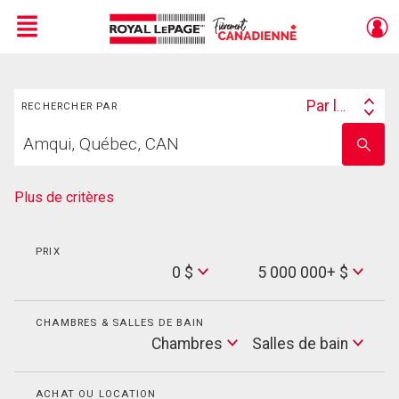
Menu
Rechercher
Live
En Direct
Par lieu
RECHERCHER PAR
Search
Trouvez
By
Entrez
votre
le
foyer
nom
de
Plus de critères
l'école
PRIX
Min
0 $
5 000 000+ $
Price
Max
Price
CHAMBRES & SALLES DE BAIN
Cham
Chambres
Salles de bain
Salles
de
bain
ACHAT OU LOCATION