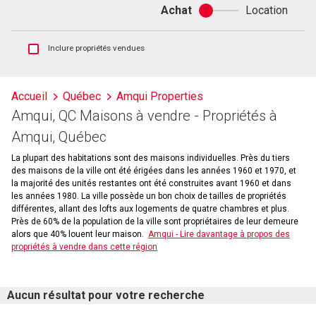
Achat
Location
Achat
ou
location
Afficher
Inclure propriétés vendues
les
inscriptions
vendues
Accueil
Québec
Amqui Properties
et
Amqui, QC Maisons à vendre - Propriétés à
les
historiques
Amqui, Québec
d'inscriptions
La plupart des habitations sont des maisons individuelles. Près du tiers
des maisons de la ville ont été érigées dans les années 1960 et 1970, et
la majorité des unités restantes ont été construites avant 1960 et dans
les années 1980. La ville possède un bon choix de tailles de propriétés
différentes, allant des lofts aux logements de quatre chambres et plus.
Près de 60% de la population de la ville sont propriétaires de leur demeure
alors que 40% louent leur maison.
Amqui - Lire davantage à propos des
propriétés à vendre dans cette région
Aucun résultat pour votre recherche