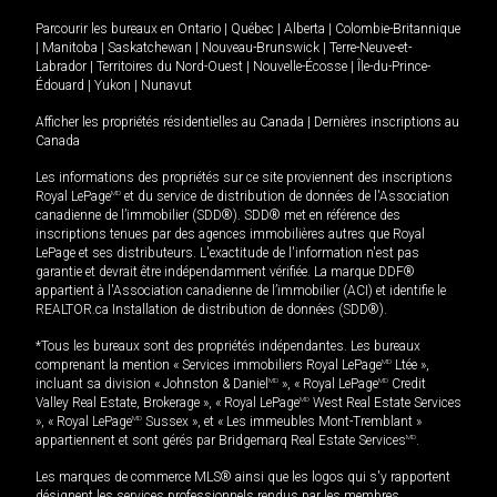
Parcourir les bureaux en
Ontario
|
Québec
|
Alberta
|
Colombie-Britannique
|
Manitoba
|
Saskatchewan
|
Nouveau-Brunswick
|
Terre-Neuve-et-
Labrador
|
Territoires du Nord-Ouest
|
Nouvelle-Écosse
|
Île-du-Prince-
Édouard
|
Yukon
|
Nunavut
Afficher les propriétés résidentielles au Canada
|
Dernières inscriptions au
Canada
Les informations des propriétés sur ce site proviennent des inscriptions
Royal LePage
MD
et du service de distribution de données de l'Association
canadienne de l’immobilier (SDD®). SDD® met en référence des
inscriptions tenues par des agences immobilières autres que Royal
LePage et ses distributeurs. L'exactitude de l'information n'est pas
garantie et devrait être indépendamment vérifiée. La marque DDF®
appartient à l'Association canadienne de l’immobilier (ACI) et identifie le
REALTOR.ca Installation de distribution de données (SDD®).
*Tous les bureaux sont des propriétés indépendantes. Les bureaux
comprenant la mention « Services immobiliers Royal LePage
MD
Ltée »,
incluant sa division « Johnston & Daniel
MD
», « Royal LePage
MD
Credit
Valley Real Estate, Brokerage », « Royal LePage
MD
West Real Estate Services
», « Royal LePage
MD
Sussex », et « Les immeubles Mont-Tremblant »
appartiennent et sont gérés par Bridgemarq Real Estate Services
MD
.
Les marques de commerce MLS® ainsi que les logos qui s'y rapportent
désignent les services professionnels rendus par les membres