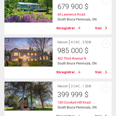
679 900
$
65 Lawrence Road
South Bruce Peninsula, ON
Enregistrer
Voir
Maison
4 CAC , 3 SDB
?
985 000
$
422 Third Avenue N
South Bruce Peninsula, ON
Enregistrer
Voir
Maison
2 CAC , 1 SDB
?
399 999
$
130 Crooked Hill Road
South Bruce Peninsula, ON