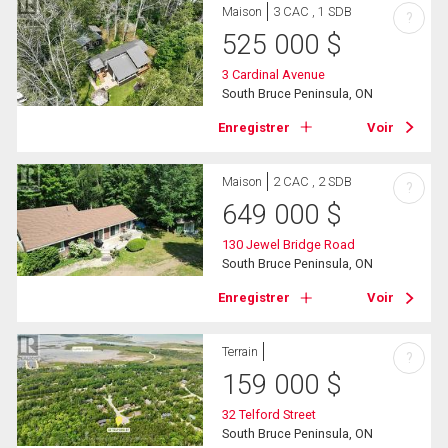
Maison
3 CAC , 1 SDB
?
525 000
$
3 Cardinal Avenue
South Bruce Peninsula, ON
Enregistrer
Voir
Maison
2 CAC , 2 SDB
?
649 000
$
130 Jewel Bridge Road
South Bruce Peninsula, ON
Enregistrer
Voir
Terrain
?
159 000
$
32 Telford Street
South Bruce Peninsula, ON