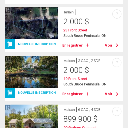
Terrain
?
2 000
$
23 Front Street
South Bruce Peninsula, ON
NOUVELLE INSCRIPTION
Enregistrer
Voir
Maison
3 CAC , 2 SDB
?
2 000
$
19 Front Street
South Bruce Peninsula, ON
NOUVELLE INSCRIPTION
Enregistrer
Voir
Maison
6 CAC , 4 SDB
?
899 900
$
90 Graham Crescent