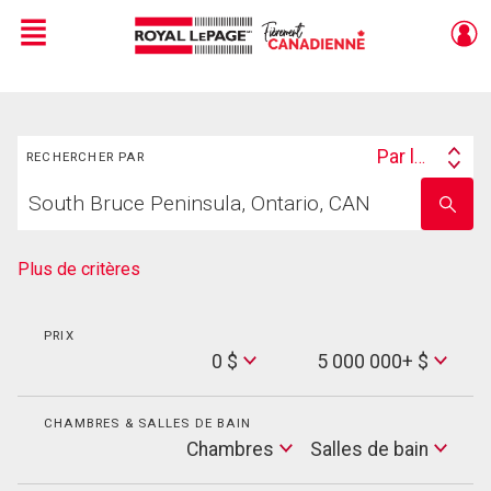
Menu
Live
En Direct
Rechercher
Par lieu
RECHERCHER PAR
Search
Trouvez
By
Entrez
votre
le
foyer
nom
de
Plus de critères
l'école
PRIX
Min
0 $
5 000 000+ $
Price
Max
Price
CHAMBRES & SALLES DE BAIN
Cham
Chambres
Salles de bain
Salles
de