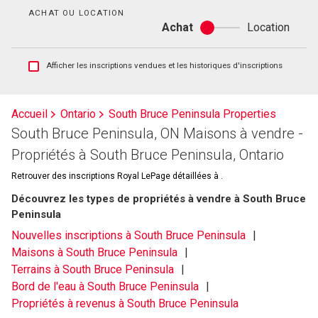
bain
ACHAT OU LOCATION
Achat
Location
Achat
ou
location
Afficher
Afficher les inscriptions vendues et les historiques d'inscriptions
les
inscriptions
vendues
Accueil
Ontario
South Bruce Peninsula Properties
et
South Bruce Peninsula, ON Maisons à vendre -
les
historiques
Propriétés à South Bruce Peninsula, Ontario
d'inscriptions
Retrouver des inscriptions Royal LePage détaillées à .
Découvrez les types de propriétés à vendre à South Bruce
Peninsula
Nouvelles inscriptions à South Bruce Peninsula
Maisons à South Bruce Peninsula
Terrains à South Bruce Peninsula
Bord de l'eau à South Bruce Peninsula
Propriétés à revenus à South Bruce Peninsula