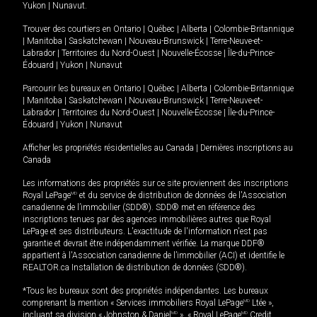
Yukon
|
Nunavut
.
Trouver des courtiers en
Ontario
|
Québec
|
Alberta
|
Colombie-Britannique
|
Manitoba
|
Saskatchewan
|
Nouveau-Brunswick
|
Terre-Neuve-et-
Labrador
|
Territoires du Nord-Ouest
|
Nouvelle-Écosse
|
Île-du-Prince-
Édouard
|
Yukon
|
Nunavut
Parcourir les bureaux en
Ontario
|
Québec
|
Alberta
|
Colombie-Britannique
|
Manitoba
|
Saskatchewan
|
Nouveau-Brunswick
|
Terre-Neuve-et-
Labrador
|
Territoires du Nord-Ouest
|
Nouvelle-Écosse
|
Île-du-Prince-
Édouard
|
Yukon
|
Nunavut
Afficher les propriétés résidentielles au Canada
|
Dernières inscriptions au
Canada
Les informations des propriétés sur ce site proviennent des inscriptions
Royal LePage
MD
et du service de distribution de données de l'Association
canadienne de l’immobilier (SDD®). SDD® met en référence des
inscriptions tenues par des agences immobilières autres que Royal
LePage et ses distributeurs. L'exactitude de l'information n'est pas
garantie et devrait être indépendamment vérifiée. La marque DDF®
appartient à l'Association canadienne de l’immobilier (ACI) et identifie le
REALTOR.ca Installation de distribution de données (SDD®).
*Tous les bureaux sont des propriétés indépendantes. Les bureaux
comprenant la mention « Services immobiliers Royal LePage
MD
Ltée »,
incluant sa division « Johnston & Daniel
MD
», « Royal LePage
MD
Credit