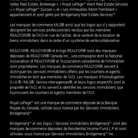
Valley Real Estate, Brokerage », « Royal LePage
MD
West Real Estate Services
», « Royal LePage
MD
Sussex », et « Les immeubles Mont-Tremblant »
appartiennent et sont gérés par Bridgemarq Real Estate Services
MD
.
Les marques de commerce MLS® ainsi que les logos qui s'y rapportent
désignent les services professionnels rendus par les membres
REALTORS® de l'ACI en vue de l'achat, de la vente et de la location de
biens immobiliers dans le cadre d'un système de vente collaborative.
REALTOR®, REALTORS® et le logo REALTOR® sont des marques
déposées de REALTOR® Canada Inc., une compagnie dont la National
Association of REALTORS® et l'Association canadienne de l’immobilier
sont propriétaires. Les marques de commerce REALTOR® servent à
distinguer les services immobiliers offerts par les courtiers et agents
immobilier en tant que membres de l'ACI. Les marques d'homologation
S.I.A.® /MLS®, Service inter-agences®, et leurs logos respectifs sont la
propriété de l'ACI, et ils servent à identifier les services immobiliers que
fournissent les courtiers et agents membres de l'ACI.
Royal LePage
MD
est une marque de commerce déposée de la Banque
Royale du Canada, utilisée sous licence par les Services immobiliers
Bridgemarq
MD
.
Bridgemarq
MD
et ses logos / Services immobiliers Bridgemarq
MD
sont des
marques de commerce déposées de Residential Income Fund L.P. et sont
utilisées sous licence par Services immobiliers Bridgemarq
MD
Inc.