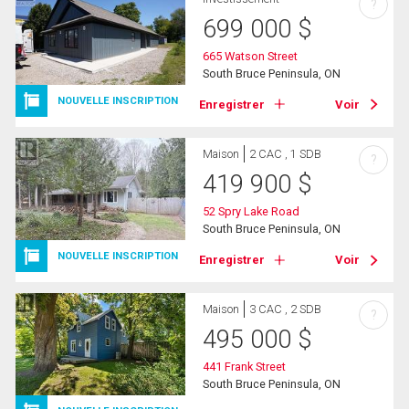
?
699 000
$
665 Watson Street
South Bruce Peninsula, ON
NOUVELLE INSCRIPTION
Enregistrer
Voir
Maison
2 CAC , 1 SDB
?
419 900
$
52 Spry Lake Road
South Bruce Peninsula, ON
NOUVELLE INSCRIPTION
Enregistrer
Voir
Maison
3 CAC , 2 SDB
?
495 000
$
441 Frank Street
South Bruce Peninsula, ON