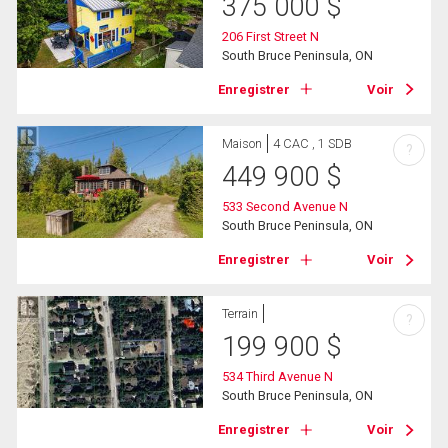
375 000
$
206 First Street N
South Bruce Peninsula, ON
Enregistrer
Voir
Maison
4 CAC , 1 SDB
?
449 900
$
533 Second Avenue N
South Bruce Peninsula, ON
Enregistrer
Voir
Terrain
?
199 900
$
534 Third Avenue N
South Bruce Peninsula, ON
Enregistrer
Voir