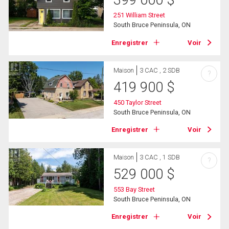
399 000
$
251 William Street
South Bruce Peninsula, ON
Enregistrer
Voir
Maison
3 CAC , 2 SDB
?
419 900
$
450 Taylor Street
South Bruce Peninsula, ON
Enregistrer
Voir
Maison
3 CAC , 1 SDB
?
529 000
$
553 Bay Street
South Bruce Peninsula, ON
Enregistrer
Voir