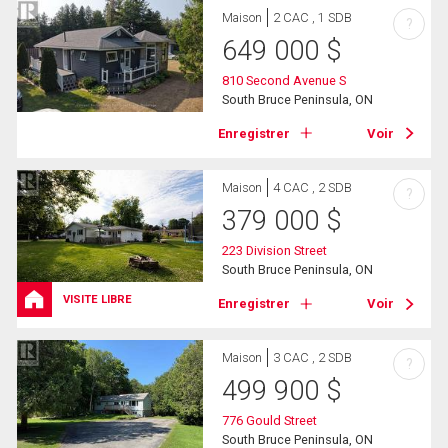
Maison
2 CAC , 1 SDB
?
649 000
$
810 Second Avenue S
South Bruce Peninsula, ON
Enregistrer
Voir
Maison
4 CAC , 2 SDB
?
379 000
$
223 Division Street
South Bruce Peninsula, ON
VISITE LIBRE
Enregistrer
Voir
Maison
3 CAC , 2 SDB
?
499 900
$
776 Gould Street
South Bruce Peninsula, ON