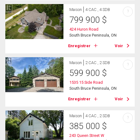
Maison
4 CAC , 4 SDB
?
799 900
$
424 Huron Road
South Bruce Peninsula, ON
Enregistrer
Voir
Maison
2 CAC , 2 SDB
?
599 900
$
1535 15 Side Road
South Bruce Peninsula, ON
Enregistrer
Voir
Maison
4 CAC , 2 SDB
?
385 000
$
243 Queen Street W