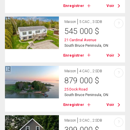
Enregistrer
Voir
Maison
5 CAC , 3 SDB
?
545 000
$
21 Cardinal Avenue
South Bruce Peninsula, ON
Enregistrer
Voir
Maison
4 CAC , 2 SDB
?
879 000
$
25 Dock Road
South Bruce Peninsula, ON
Enregistrer
Voir
Maison
3 CAC , 2 SDB
?