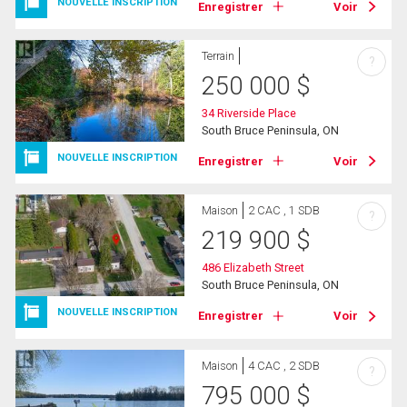
NOUVELLE INSCRIPTION
Enregistrer
Voir
Terrain
?
250 000
$
34 Riverside Place
South Bruce Peninsula, ON
NOUVELLE INSCRIPTION
Enregistrer
Voir
Maison
2 CAC , 1 SDB
?
219 900
$
486 Elizabeth Street
South Bruce Peninsula, ON
NOUVELLE INSCRIPTION
Enregistrer
Voir
Maison
4 CAC , 2 SDB
?
795 000
$