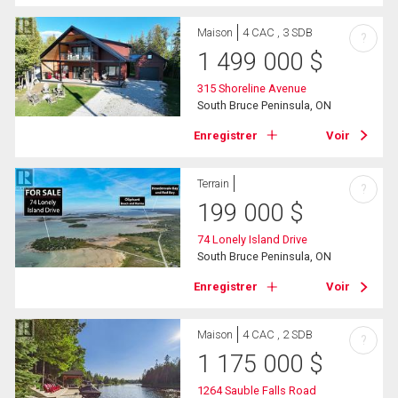
Maison
4 CAC , 3 SDB
?
1 499 000
$
315 Shoreline Avenue
South Bruce Peninsula, ON
Enregistrer
Voir
Terrain
?
199 000
$
74 Lonely Island Drive
South Bruce Peninsula, ON
Enregistrer
Voir
Maison
4 CAC , 2 SDB
?
1 175 000
$
1264 Sauble Falls Road