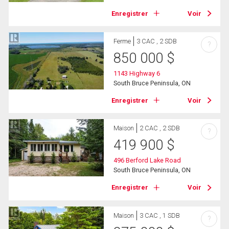
Enregistrer
Voir
Ferme
3 CAC , 2 SDB
?
850 000
$
1143 Highway 6
South Bruce Peninsula, ON
Enregistrer
Voir
Maison
2 CAC , 2 SDB
?
419 900
$
496 Berford Lake Road
South Bruce Peninsula, ON
Enregistrer
Voir
Maison
3 CAC , 1 SDB
?