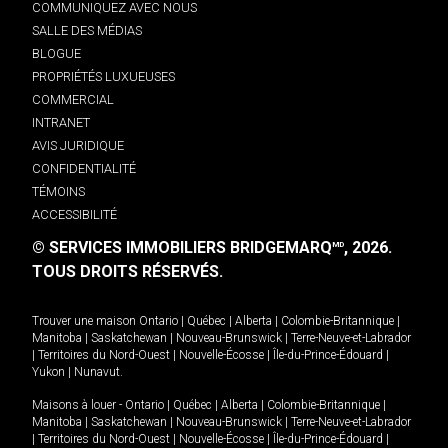
COMMUNIQUEZ AVEC NOUS
SALLE DES MÉDIAS
BLOGUE
PROPRIÉTÉS LUXUEUSES
COMMERCIAL
INTRANET
AVIS JURIDIQUE
CONFIDENTIALITÉ
TÉMOINS
ACCESSIBILITÉ
© SERVICES IMMOBILIERS BRIDGEMARQ
, 2026.
MD
TOUS DROITS RÉSERVÉS.
Trouver une maison
Ontario
|
Québec
|
Alberta
|
Colombie-Britannique
|
Manitoba
|
Saskatchewan
|
Nouveau-Brunswick
|
Terre-Neuve-et-Labrador
|
Territoires du Nord-Ouest
|
Nouvelle-Écosse
|
Île-du-Prince-Édouard
|
Yukon
|
Nunavut
.
Maisons à louer -
Ontario
|
Québec
|
Alberta
|
Colombie-Britannique
|
Manitoba
|
Saskatchewan
|
Nouveau-Brunswick
|
Terre-Neuve-et-Labrador
|
Territoires du Nord-Ouest
|
Nouvelle-Écosse
|
Île-du-Prince-Édouard
|