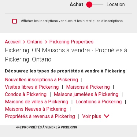
Achat
Location
Achat
ou
location
Afficher
Afficher les inscriptions vendues et les historiques d'inscriptions
les
inscriptions
vendues
Accueil
Ontario
Pickering Properties
et
Pickering, ON Maisons à vendre - Propriétés à
les
historiques
Pickering, Ontario
d'inscriptions
Découvrez les types de propriétés à vendre à Pickering
Nouvelles inscriptions à Pickering
Visites libres à Pickering
Maisons à Pickering
Condos à Pickering
Maisons jumelées à Pickering
Maisons de villes à Pickering
Locations à Pickering
Maisons Neuves à Pickering
Propriétés à revenus à Pickering
Voir plus
442 PROPRIÉTÉS À VENDRE À PICKERING