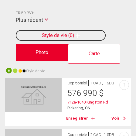
TRIER PAR:
Plus récent
Style de vie
0
Photo
Carte
Style de vie
10
Copropriété
1 CAC , 1 SDB
?
576 990
$
712a-1640 Kingston Rd
Pickering, ON
Enregistrer
Voir
Copropriété
2 CAC , 1 SDB