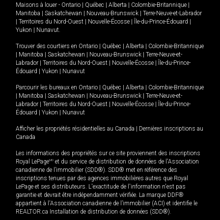
Maisons à louer -
Ontario
|
Québec
|
Alberta
|
Colombie-Britannique
|
Manitoba
|
Saskatchewan
|
Nouveau-Brunswick
|
Terre-Neuve-et-Labrador
|
Territoires du Nord-Ouest
|
Nouvelle-Écosse
|
Île-du-Prince-Édouard
|
Yukon
|
Nunavut
.
Trouver des courtiers en
Ontario
|
Québec
|
Alberta
|
Colombie-Britannique
|
Manitoba
|
Saskatchewan
|
Nouveau-Brunswick
|
Terre-Neuve-et-
Labrador
|
Territoires du Nord-Ouest
|
Nouvelle-Écosse
|
Île-du-Prince-
Édouard
|
Yukon
|
Nunavut
Parcourir les bureaux en
Ontario
|
Québec
|
Alberta
|
Colombie-Britannique
|
Manitoba
|
Saskatchewan
|
Nouveau-Brunswick
|
Terre-Neuve-et-
Labrador
|
Territoires du Nord-Ouest
|
Nouvelle-Écosse
|
Île-du-Prince-
Édouard
|
Yukon
|
Nunavut
Afficher les propriétés résidentielles au Canada
|
Dernières inscriptions au
Canada
Les informations des propriétés sur ce site proviennent des inscriptions
Royal LePage
MD
et du service de distribution de données de l'Association
canadienne de l’immobilier (SDD®). SDD® met en référence des
inscriptions tenues par des agences immobilières autres que Royal
LePage et ses distributeurs. L'exactitude de l'information n'est pas
garantie et devrait être indépendamment vérifiée. La marque DDF®
appartient à l'Association canadienne de l’immobilier (ACI) et identifie le
REALTOR.ca Installation de distribution de données (SDD®).