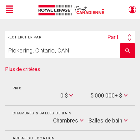
Menu
Rechercher
Live
En Direct
Par lieu
RECHERCHER PAR
Search
Trouvez
By
Entrez
votre
le
foyer
nom
de
Plus de critères
l'école
PRIX
Min
0 $
5 000 000+ $
Price
Max
Price
CHAMBRES & SALLES DE BAIN
Cham
Chambres
Salles de bain
Salles
de
bain
ACHAT OU LOCATION