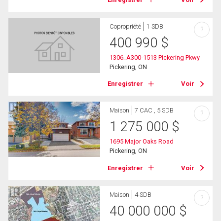
Copropriété
1 SDB
?
400 990
$
1306_A300-1513 Pickering Pkwy
Pickering, ON
Enregistrer
Voir
Maison
7 CAC , 5 SDB
?
1 275 000
$
1695 Major Oaks Road
Pickering, ON
Enregistrer
Voir
Maison
4 SDB
?
40 000 000
$