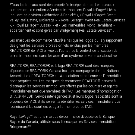
*Tous les bureaux sont des propriétés indépendantes. Les bureaux
comprenant la mention « Services immobiliers Royal LePage
MD
Ltée »,
incluant sa division « Johnston & Daniel
MD
», « Royal LePage
MD
Credit
Valley Real Estate, Brokerage », « Royal LePage
MD
West Real Estate Services
», « Royal LePage
MD
Sussex », et « Les immeubles Mont-Tremblant »
appartiennent et sont gérés par Bridgemarq Real Estate Services
MD
.
Les marques de commerce MLS® ainsi que les logos qui s'y rapportent
désignent les services professionnels rendus par les membres
REALTORS® de l'ACI en vue de l'achat, de la vente et de la location de
biens immobiliers dans le cadre d'un système de vente collaborative.
REALTOR®, REALTORS® et le logo REALTOR® sont des marques
déposées de REALTOR® Canada Inc., une compagnie dont la National
Association of REALTORS® et l'Association canadienne de l’immobilier
sont propriétaires. Les marques de commerce REALTOR® servent à
distinguer les services immobiliers offerts par les courtiers et agents
immobilier en tant que membres de l'ACI. Les marques d'homologation
S.I.A.® /MLS®, Service inter-agences®, et leurs logos respectifs sont la
propriété de l'ACI, et ils servent à identifier les services immobiliers que
fournissent les courtiers et agents membres de l'ACI.
Royal LePage
MD
est une marque de commerce déposée de la Banque
Royale du Canada, utilisée sous licence par les Services immobiliers
Bridgemarq
MD
.