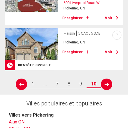
600 Liverpool Road W
Pickering, ON
Enregistrer
Voir
Maison
5 CAC , 5 SDB
?
Pickering, ON
Enregistrer
Voir
BIENTÔT DISPONIBLE
1
...
7
8
9
10
prev
next
Villes populaires et populaires
Villes vers Pickering
Ajax ON