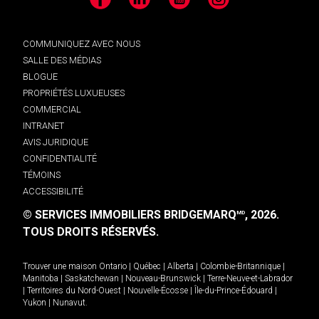
Facebook
LinkedIn
YouTube
Instagram
COMMUNIQUEZ AVEC NOUS
SALLE DES MÉDIAS
BLOGUE
PROPRIÉTÉS LUXUEUSES
COMMERCIAL
INTRANET
AVIS JURIDIQUE
CONFIDENTIALITÉ
TÉMOINS
ACCESSIBILITÉ
© SERVICES IMMOBILIERS BRIDGEMARQ
, 2026.
MD
TOUS DROITS RÉSERVÉS.
Trouver une maison
Ontario
|
Québec
|
Alberta
|
Colombie-Britannique
|
Manitoba
|
Saskatchewan
|
Nouveau-Brunswick
|
Terre-Neuve-et-Labrador
|
Territoires du Nord-Ouest
|
Nouvelle-Écosse
|
Île-du-Prince-Édouard
|
Yukon
|
Nunavut
.