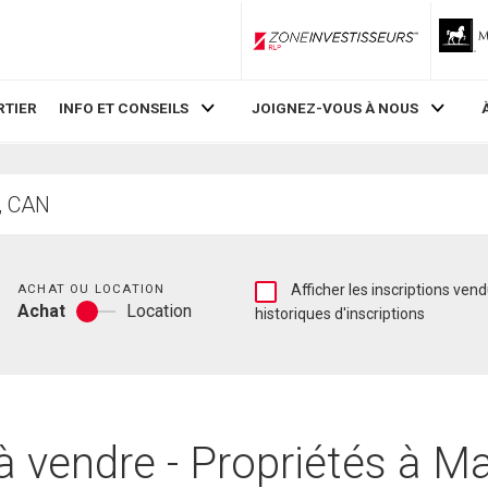
ZoneInvestisseurs RLP
RTIER
INFO ET CONSEILS
JOIGNEZ-VOUS À NOUS
Chambres
Afficher
ACHAT OU LOCATION
Afficher les inscriptions vendues et les
Achat
Location
les
historiques d'inscriptions
Achat
inscriptions
ou
vendues
location
et
les
historiques
d'inscriptions
vendre - Propriétés à M