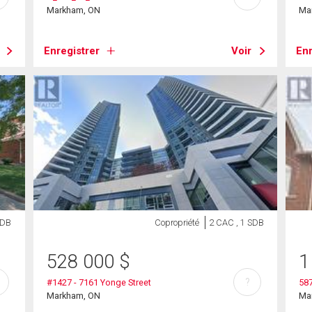
Markham, ON
Ma
Enregistrer
Voir
Enr
SDB
Copropriété
2 CAC , 1 SDB
528 000
$
1
?
#1427 - 7161 Yonge Street
587
Markham, ON
Ma