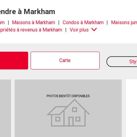
vendre à Markham
ham
Maisons à Markham
Condos à Markham
Maisons ju
priétés à revenus à Markham
Voir plus
o
Carte
Sty