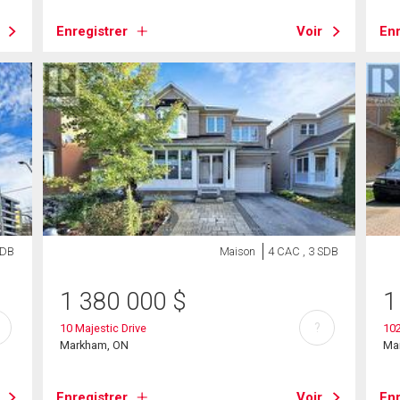
Enregistrer
Voir
Enr
SDB
Maison
4 CAC , 3 SDB
1 380 000
$
1
?
10 Majestic Drive
102
Markham, ON
Ma
Enregistrer
Voir
Enr