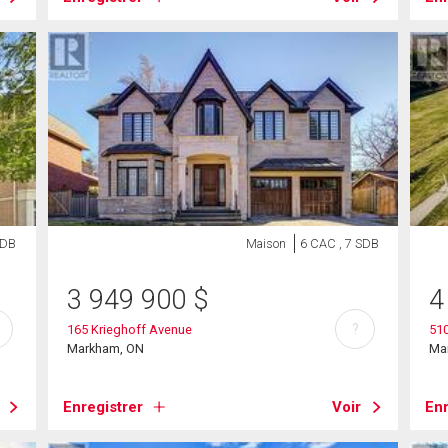
SDB
Maison
6 CAC , 7 SDB
3 949 900
$
4
?
165 Krieghoff Avenue
510
Markham, ON
Ma
Enregistrer
Voir
Enr