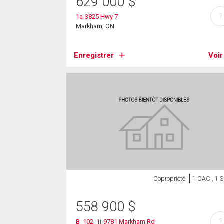
629 000
$
?
1a-3825 Hwy 7
Markham, ON
Enregistrer
Voir
Copropriété
1 CAC , 1 
558 900
$
?
B_102_1j-9781 Markham Rd