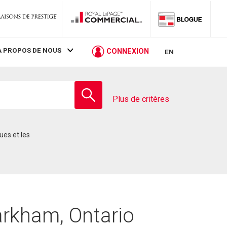
À PROPOS DE NOUS
CONNEXION
EN
Entrez
le
Plus de critères
nom
de
l'école
arkham, Ontario