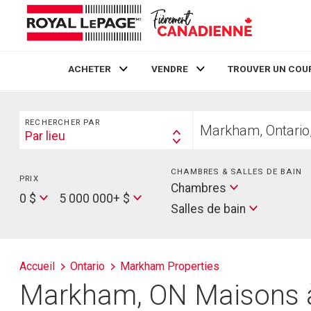
ACHETER
VENDRE
TROUVER UN COU
Live
En Direct
Rechercher
Trouvez
RECHERCHER PAR
votre
Par lieu
Search
foyer
By
CHAMBRES & SALLES DE BAIN
PRIX
Min
Salles
Chambres
Price
Max
0 $
5 000 000+ $
de
Salles de bain
Price
bain
Accueil
Ontario
Markham Properties
Markham, ON Maisons à 