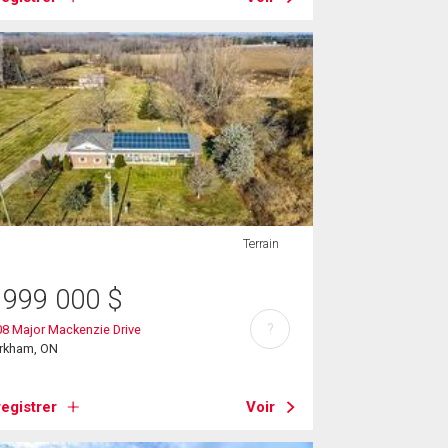
Terrain
 999 000
$
?
8 Major Mackenzie Drive
rkham, ON
egistrer
Voir