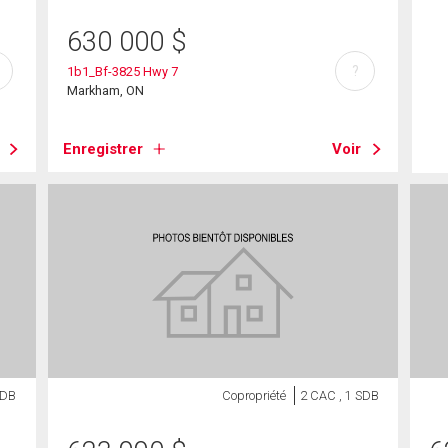
630 000
$
?
1b1_Bf-3825 Hwy 7
Markham, ON
Enregistrer
Voir
SDB
Copropriété
2 CAC , 1 SDB