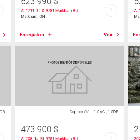
623 990
$
6
?
A_1711_1f_D-9781 Markham Rd
A_
Markham, ON
Ma
Enregistrer
Voir
Enr
SDB
Copropriété
1 CAC , 1 SDB
473 900
$
2
?
A_208_1a_Bf-9781 Markham Rd
207