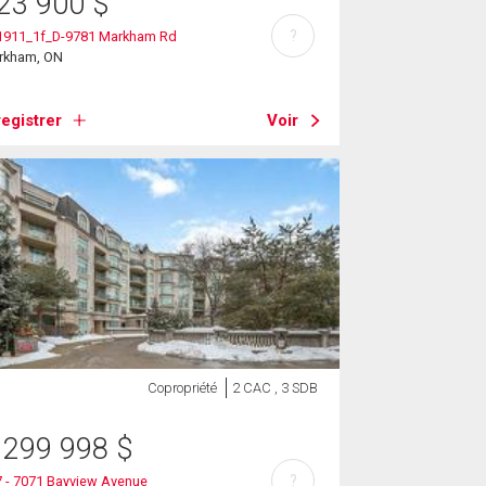
23 900
$
?
1911_1f_D-9781 Markham Rd
rkham, ON
egistrer
Voir
Copropriété
2 CAC , 3 SDB
 299 998
$
?
 - 7071 Bayview Avenue