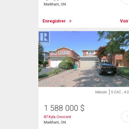
Markham, ON
Enregistrer
Voir
Maison
5 CAC , 4 
1 588 000
$
?
87 Kyla Crescent
Markham, ON