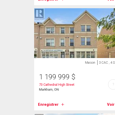
Maison
3 CAC , 4 
1 199 999
$
?
73 Cathedral High Street
Markham, ON
Enregistrer
Voir