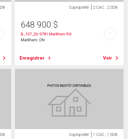
SDB
Copropriété
2 CAC , 2 SDB
648 900
$
?
B_107_2b-9781 Markham Rd
Markham, ON
Enregistrer
Voir
SDB
Copropriété
1 CAC , 1 SDB