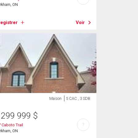
rkham, ON
egistrer
Voir
Maison
5 CAC , 3 SDB
 299 999
$
?
 Caboto Trail
rkham, ON