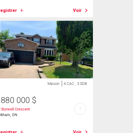
egistrer
Voir
Maison
4 CAC , 3 SDB
 880 000
$
?
 Burwell Crescent
rkham, ON
egistrer
Voir