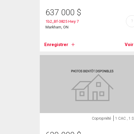
637 000
$
?
1b2_Bf-3825 Hwy 7
Markham, ON
Enregistrer
Voir
Copropriété
1 CAC , 1 