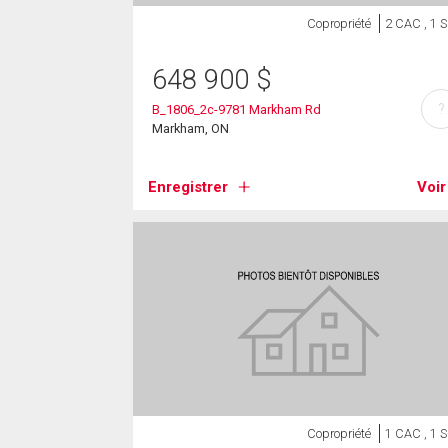
Copropriété
2 CAC , 1 
648 900
$
?
B_1806_2c-9781 Markham Rd
Markham, ON
Enregistrer
Voir
Copropriété
1 CAC , 1 