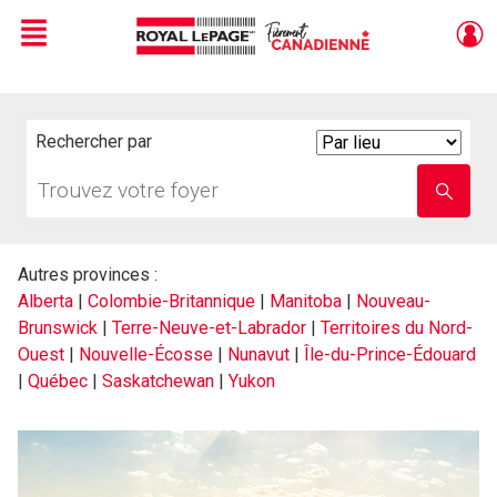
Menu
Live
En Direct
Rechercher par
Search
By
Trouvez
Entrez
votre
le
foyer
nom
de
l'école
Autres provinces :
Alberta
|
Colombie-Britannique
|
Manitoba
|
Nouveau-
Brunswick
|
Terre-Neuve-et-Labrador
|
Territoires du Nord-
Ouest
|
Nouvelle-Écosse
|
Nunavut
|
Île-du-Prince-Édouard
|
Québec
|
Saskatchewan
|
Yukon