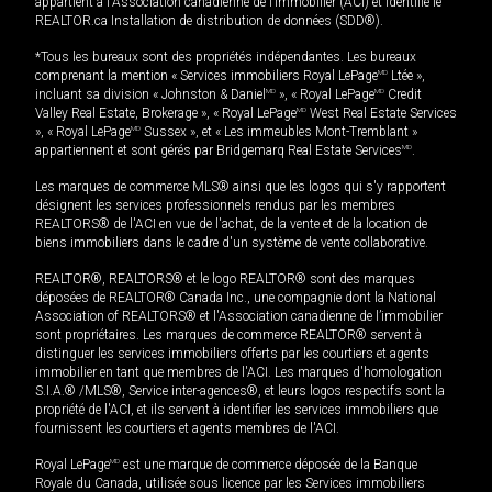
appartient à l'Association canadienne de l’immobilier (ACI) et identifie le
REALTOR.ca Installation de distribution de données (SDD®).
*Tous les bureaux sont des propriétés indépendantes. Les bureaux
comprenant la mention « Services immobiliers Royal LePage
MD
Ltée »,
incluant sa division « Johnston & Daniel
MD
», « Royal LePage
MD
Credit
Valley Real Estate, Brokerage », « Royal LePage
MD
West Real Estate Services
», « Royal LePage
MD
Sussex », et « Les immeubles Mont-Tremblant »
appartiennent et sont gérés par Bridgemarq Real Estate Services
MD
.
Les marques de commerce MLS® ainsi que les logos qui s'y rapportent
désignent les services professionnels rendus par les membres
REALTORS® de l'ACI en vue de l'achat, de la vente et de la location de
biens immobiliers dans le cadre d'un système de vente collaborative.
REALTOR®, REALTORS® et le logo REALTOR® sont des marques
déposées de REALTOR® Canada Inc., une compagnie dont la National
Association of REALTORS® et l'Association canadienne de l’immobilier
sont propriétaires. Les marques de commerce REALTOR® servent à
distinguer les services immobiliers offerts par les courtiers et agents
immobilier en tant que membres de l'ACI. Les marques d'homologation
S.I.A.® /MLS®, Service inter-agences®, et leurs logos respectifs sont la
propriété de l'ACI, et ils servent à identifier les services immobiliers que
fournissent les courtiers et agents membres de l'ACI.
Royal LePage
MD
est une marque de commerce déposée de la Banque
Royale du Canada, utilisée sous licence par les Services immobiliers