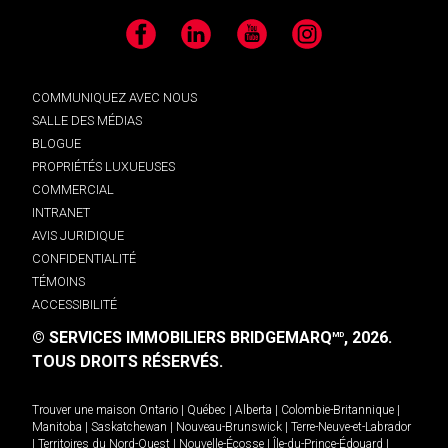
Facebook
LinkedIn
YouTube
Instagram
COMMUNIQUEZ AVEC NOUS
SALLE DES MÉDIAS
BLOGUE
PROPRIÉTÉS LUXUEUSES
COMMERCIAL
INTRANET
AVIS JURIDIQUE
CONFIDENTIALITÉ
TÉMOINS
ACCESSIBILITÉ
© SERVICES IMMOBILIERS BRIDGEMARQ
, 2026.
MD
TOUS DROITS RÉSERVÉS.
Trouver une maison
Ontario
|
Québec
|
Alberta
|
Colombie-Britannique
|
Manitoba
|
Saskatchewan
|
Nouveau-Brunswick
|
Terre-Neuve-et-Labrador
|
Territoires du Nord-Ouest
|
Nouvelle-Écosse
|
Île-du-Prince-Édouard
|