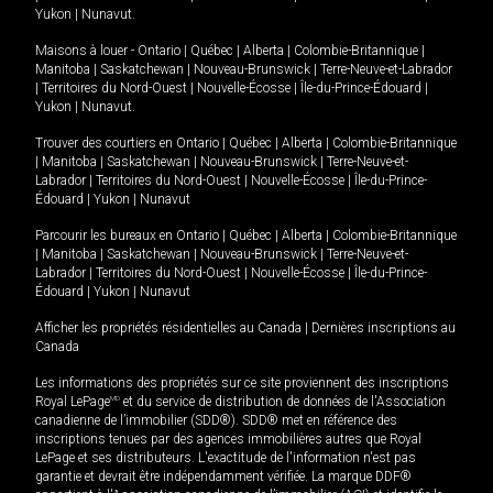
Yukon
|
Nunavut
.
Maisons à louer -
Ontario
|
Québec
|
Alberta
|
Colombie-Britannique
|
Manitoba
|
Saskatchewan
|
Nouveau-Brunswick
|
Terre-Neuve-et-Labrador
|
Territoires du Nord-Ouest
|
Nouvelle-Écosse
|
Île-du-Prince-Édouard
|
Yukon
|
Nunavut
.
Trouver des courtiers en
Ontario
|
Québec
|
Alberta
|
Colombie-Britannique
|
Manitoba
|
Saskatchewan
|
Nouveau-Brunswick
|
Terre-Neuve-et-
Labrador
|
Territoires du Nord-Ouest
|
Nouvelle-Écosse
|
Île-du-Prince-
Édouard
|
Yukon
|
Nunavut
Parcourir les bureaux en
Ontario
|
Québec
|
Alberta
|
Colombie-Britannique
|
Manitoba
|
Saskatchewan
|
Nouveau-Brunswick
|
Terre-Neuve-et-
Labrador
|
Territoires du Nord-Ouest
|
Nouvelle-Écosse
|
Île-du-Prince-
Édouard
|
Yukon
|
Nunavut
Afficher les propriétés résidentielles au Canada
|
Dernières inscriptions au
Canada
Les informations des propriétés sur ce site proviennent des inscriptions
Royal LePage
MD
et du service de distribution de données de l'Association
canadienne de l’immobilier (SDD®). SDD® met en référence des
inscriptions tenues par des agences immobilières autres que Royal
LePage et ses distributeurs. L'exactitude de l'information n'est pas
garantie et devrait être indépendamment vérifiée. La marque DDF®