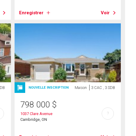
Enregistrer
Voir
SDB
Maison
3 CAC , 3 SDB
NOUVELLE INSCRIPTION
798 000
$
?
1037 Clare Avenue
Cambridge, ON