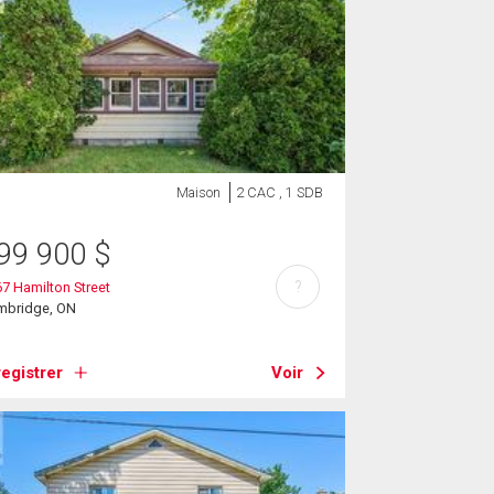
Maison
2 CAC , 1 SDB
99 900
$
?
7 Hamilton Street
mbridge, ON
egistrer
Voir