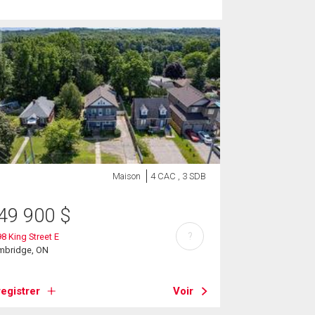
Maison
4 CAC , 3 SDB
49 900
$
?
8 King Street E
mbridge, ON
egistrer
Voir