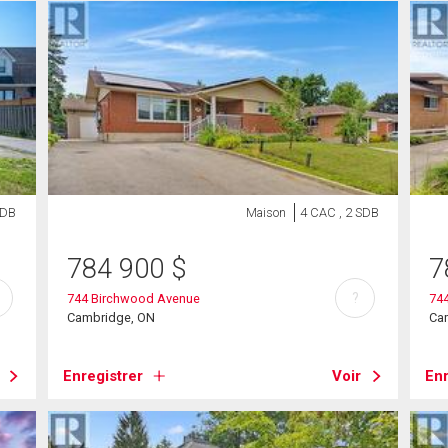
SDB
Maison
4 CAC , 2 SDB
784 900
$
7
?
744 Birchwood Avenue
74
Cambridge, ON
Ca
Enregistrer
Voir
Enr