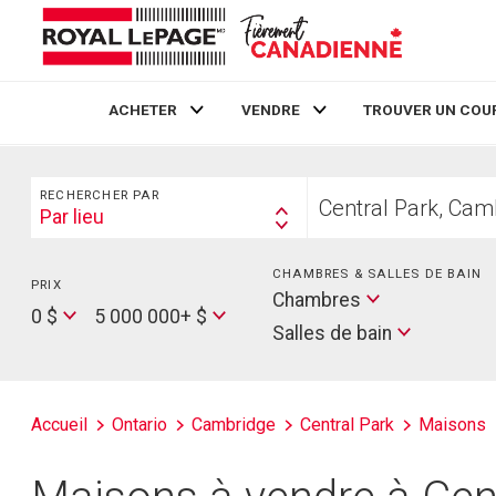
ACHETER
VENDRE
TROUVER UN COU
Live
En Direct
Rechercher
Trouvez
RECHERCHER PAR
votre
Par lieu
Search
foyer
By
CHAMBRES & SALLES DE BAIN
PRIX
Min
Salles
Chambres
Price
Max
0 $
5 000 000+ $
de
Salles de bain
Price
bain
Accueil
Ontario
Cambridge
Central Park
Maisons