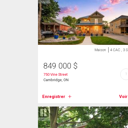
Maison
4 CAC , 3 
849 000
$
?
750 Vine Street
Cambridge, ON
Enregistrer
Voir