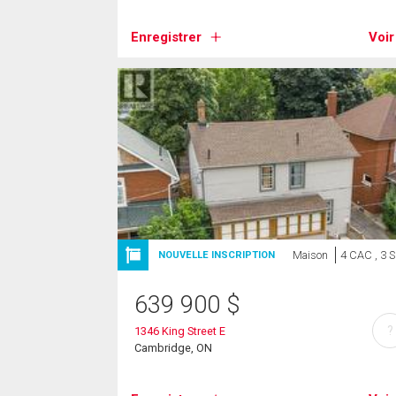
Enregistrer
Voir
Maison
4 CAC , 3 
NOUVELLE INSCRIPTION
639 900
$
?
1346 King Street E
Cambridge, ON