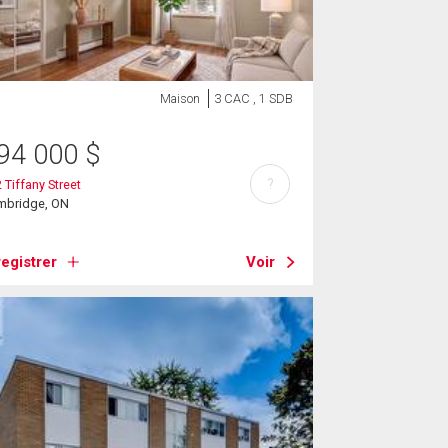
Maison
3 CAC , 1 SDB
94 000
$
?
 Tiffany Street
mbridge, ON
egistrer
Voir