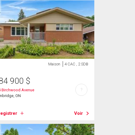
Maison
4 CAC , 2 SDB
84 900
$
?
4 Birchwood Avenue
mbridge, ON
egistrer
Voir