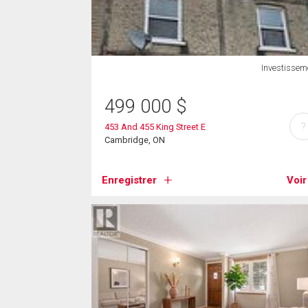
Investissem
499 000
$
?
453 And 455 King Street E
Cambridge, ON
Enregistrer
Voir