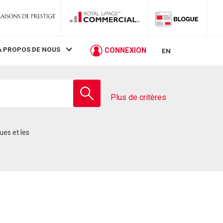
À PROPOS DE NOUS
CONNEXION
EN
Entrez
le
Plus de critères
nom
de
l'école