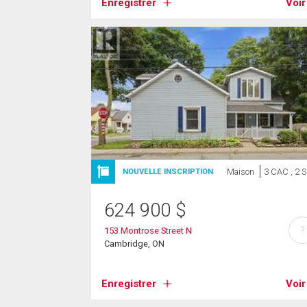
Enregistrer
Voir
Maison
3 CAC , 2 
NOUVELLE INSCRIPTION
624 900
$
?
153 Montrose Street N
Cambridge, ON
Enregistrer
Voir