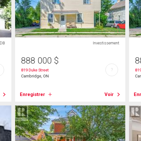
SDB
Investissement
888 000
$
8
?
819 Duke Street
819
Cambridge, ON
Ca
Enregistrer
Voir
Enr