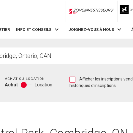
ZoneInvestisseurs RLP
RTIER
INFO ET CONSEILS
JOIGNEZ-VOUS À NOUS
Chambres
Afficher
ACHAT OU LOCATION
Afficher les inscriptions vendues et les
Achat
Location
les
historiques d'inscriptions
Achat
inscriptions
ou
vendues
location
et
les
historiques
d'inscriptions