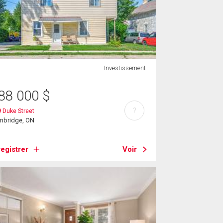
Investissement
88 000
$
?
 Duke Street
mbridge, ON
egistrer
Voir