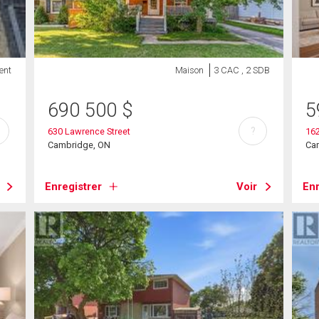
ent
Maison
3 CAC , 2 SDB
690 500
$
5
?
630 Lawrence Street
162
Cambridge, ON
Ca
Enregistrer
Voir
Enr