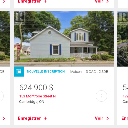
Enregistrer
Voir
SDB
Maison
3 CAC , 2 SDB
NOUVELLE INSCRIPTION
624 900
$
5
?
153 Montrose Street N
179
Cambridge, ON
Ca
Enregistrer
Voir
Enr