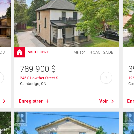
SDB
Maison
4 CAC , 2 SDB
VISITE LIBRE
789 900
$
3
?
245 S Lowther Street S
126
Cambridge, ON
Ca
Enregistrer
Voir
Enr