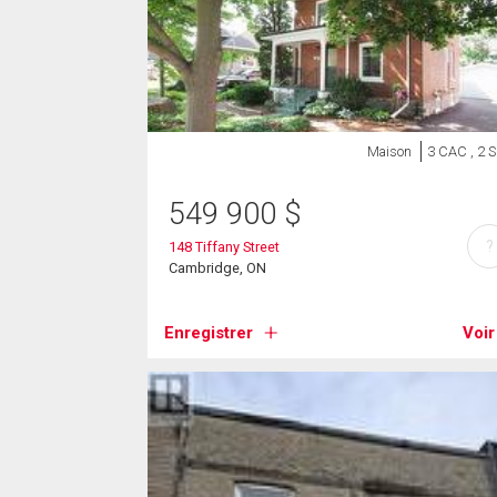
Maison
3 CAC , 2 
549 900
$
?
148 Tiffany Street
Cambridge, ON
Enregistrer
Voir