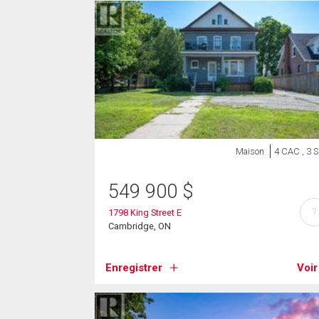
Maison
4 CAC , 3 
549 900
$
?
1798 King Street E
Cambridge, ON
Enregistrer
Voir