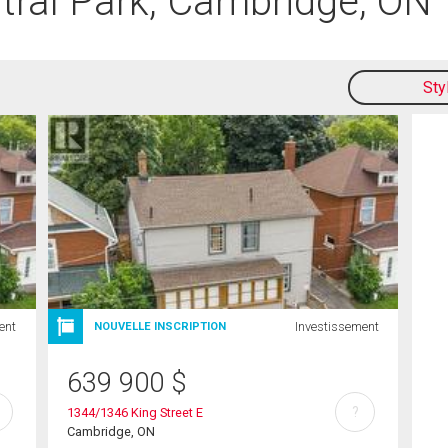
tral Park, Cambridge, ON
Sty
ent
Investissement
NOUVELLE INSCRIPTION
639 900
$
?
1344/1346 King Street E
Cambridge, ON