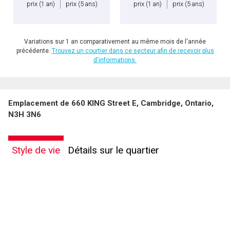
prix
(1 an)
prix
(5 ans)
prix
(1 an)
prix
(5 ans)
Variations sur 1 an comparativement au même mois de l'année
précédente.
Trouvez un courtier dans ce secteur afin de recevoir plus
d'informations.
Emplacement de 660 KING Street E, Cambridge, Ontario,
N3H 3N6
Style de vie
Détails sur le quartier