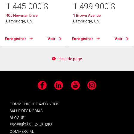
1 445 000
$
1 499 900
$
405 Newman Drive
1 Brown Avenue
Cambridge, ON
Cambridge, ON
Enregistrer
Voir
Enregistrer
Voir
Haut de page
Facebook
LinkedIn
YouTube
Instagram
COMMUNIQUEZ AVEC NOUS
SALLE DES MÉDIAS
BLOGUE
PROPRIÉTÉS LUXUEUSES
COMMERCIAL