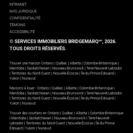
INTRANET
AVIS JURIDIQUE
CONFIDENTIALITÉ
TÉMOINS
ACCESSIBILITÉ
© SERVICES IMMOBILIERS BRIDGEMARQ
, 2026.
MD
TOUS DROITS RÉSERVÉS.
Trouver une maison
Ontario
|
Québec
|
Alberta
|
Colombie-Britannique
|
Manitoba
|
Saskatchewan
|
Nouveau-Brunswick
|
Terre-Neuve-et-Labrador
|
Territoires du Nord-Ouest
|
Nouvelle-Écosse
|
Île-du-Prince-Édouard
|
Yukon
|
Nunavut
.
Maisons à louer -
Ontario
|
Québec
|
Alberta
|
Colombie-Britannique
|
Manitoba
|
Saskatchewan
|
Nouveau-Brunswick
|
Terre-Neuve-et-Labrador
|
Territoires du Nord-Ouest
|
Nouvelle-Écosse
|
Île-du-Prince-Édouard
|
Yukon
|
Nunavut
.
Trouver des courtiers en
Ontario
|
Québec
|
Alberta
|
Colombie-Britannique
|
Manitoba
|
Saskatchewan
|
Nouveau-Brunswick
|
Terre-Neuve-et-
Labrador
|
Territoires du Nord-Ouest
|
Nouvelle-Écosse
|
Île-du-Prince-
Édouard
|
Yukon
|
Nunavut