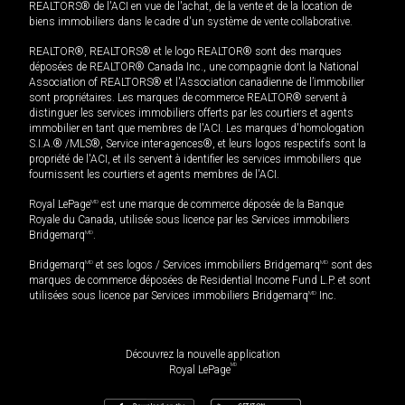
REALTORS® de l'ACI en vue de l'achat, de la vente et de la location de
biens immobiliers dans le cadre d'un système de vente collaborative.
REALTOR®, REALTORS® et le logo REALTOR® sont des marques
déposées de REALTOR® Canada Inc., une compagnie dont la National
Association of REALTORS® et l'Association canadienne de l’immobilier
sont propriétaires. Les marques de commerce REALTOR® servent à
distinguer les services immobiliers offerts par les courtiers et agents
immobilier en tant que membres de l'ACI. Les marques d'homologation
S.I.A.® /MLS®, Service inter-agences®, et leurs logos respectifs sont la
propriété de l'ACI, et ils servent à identifier les services immobiliers que
fournissent les courtiers et agents membres de l'ACI.
Royal LePage
MD
est une marque de commerce déposée de la Banque
Royale du Canada, utilisée sous licence par les Services immobiliers
Bridgemarq
MD
.
Bridgemarq
MD
et ses logos / Services immobiliers Bridgemarq
MD
sont des
marques de commerce déposées de Residential Income Fund L.P. et sont
utilisées sous licence par Services immobiliers Bridgemarq
MD
Inc.
Découvrez la nouvelle application
MD
Royal LePage