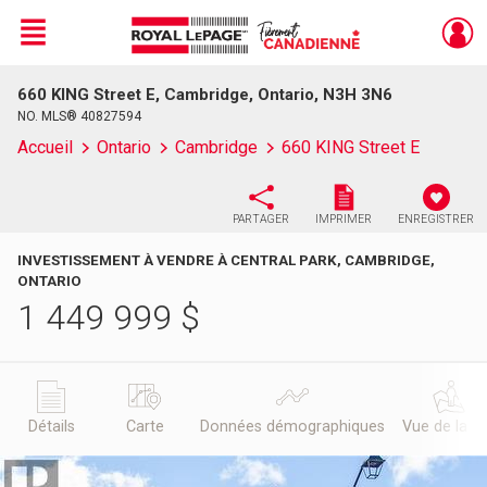
Menu
660 KING Street E, Cambridge, Ontario, N3H 3N6
Live
En Direct
NO. MLS® 40827594
Accueil
Ontario
Cambridge
660 KING Street E
PARTAGER
IMPRIMER
ENREGISTRER
INVESTISSEMENT À VENDRE À CENTRAL PARK, CAMBRIDGE,
ONTARIO
1 449 999
$
Détails
Carte
Données démographiques
Vue de la r