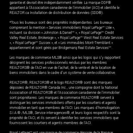
garantie et devrait être indépendamment vérifiée. La marque DDF®
appartient à l'Association canadienne de l’immobilier (ACI) et identifie le
REALTOR.ca Installation de distribution de données (SDD®).
*Tous les bureaux sont des propriétés indépendantes. Les bureaux
comprenant la mention « Services immobiliers Royal LePage
MD
Ltée »,
incluant sa division « Johnston & Daniel
MD
», « Royal LePage
MD
Credit
Valley Real Estate, Brokerage », « Royal LePage
MD
West Real Estate Services
», « Royal LePage
MD
Sussex », et « Les immeubles Mont-Tremblant »
appartiennent et sont gérés par Bridgemarq Real Estate Services
MD
.
Les marques de commerce MLS® ainsi que les logos qui s'y rapportent
désignent les services professionnels rendus par les membres
REALTORS® de l'ACI en vue de l'achat, de la vente et de la location de
biens immobiliers dans le cadre d'un système de vente collaborative.
REALTOR®, REALTORS® et le logo REALTOR® sont des marques
déposées de REALTOR® Canada Inc., une compagnie dont la National
Association of REALTORS® et l'Association canadienne de l’immobilier
sont propriétaires. Les marques de commerce REALTOR® servent à
distinguer les services immobiliers offerts par les courtiers et agents
immobilier en tant que membres de l'ACI. Les marques d'homologation
S.I.A.® /MLS®, Service inter-agences®, et leurs logos respectifs sont la
propriété de l'ACI, et ils servent à identifier les services immobiliers que
fournissent les courtiers et agents membres de l'ACI.
Royal LePage
MD
est une marque de commerce déposée de la Banque