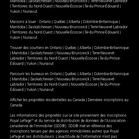
Manitoba
|
Saskatchewan
|
Nouveau-Brunswick
|
Terre-Neuve-et-Labrador
|
Territoires du Nord-Ouest
|
Nouvelle-Écosse
|
Île-du-Prince-Édouard
|
Yukon
|
Nunavut
.
Maisons à louer -
Ontario
|
Québec
|
Alberta
|
Colombie-Britannique
|
Manitoba
|
Saskatchewan
|
Nouveau-Brunswick
|
Terre-Neuve-et-Labrador
|
Territoires du Nord-Ouest
|
Nouvelle-Écosse
|
Île-du-Prince-Édouard
|
Yukon
|
Nunavut
.
Trouver des courtiers en
Ontario
|
Québec
|
Alberta
|
Colombie-Britannique
|
Manitoba
|
Saskatchewan
|
Nouveau-Brunswick
|
Terre-Neuve-et-
Labrador
|
Territoires du Nord-Ouest
|
Nouvelle-Écosse
|
Île-du-Prince-
Édouard
|
Yukon
|
Nunavut
Parcourir les bureaux en
Ontario
|
Québec
|
Alberta
|
Colombie-Britannique
|
Manitoba
|
Saskatchewan
|
Nouveau-Brunswick
|
Terre-Neuve-et-
Labrador
|
Territoires du Nord-Ouest
|
Nouvelle-Écosse
|
Île-du-Prince-
Édouard
|
Yukon
|
Nunavut
Afficher les propriétés résidentielles au Canada
|
Dernières inscriptions au
Canada
Les informations des propriétés sur ce site proviennent des inscriptions
Royal LePage
MD
et du service de distribution de données de l'Association
canadienne de l’immobilier (SDD®). SDD® met en référence des
inscriptions tenues par des agences immobilières autres que Royal
LePage et ses distributeurs. L'exactitude de l'information n'est pas