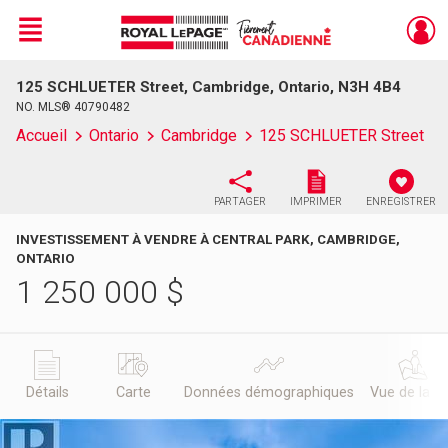
Menu
125 SCHLUETER Street, Cambridge, Ontario, N3H 4B4
Live
En Direct
NO. MLS® 40790482
Accueil
Ontario
Cambridge
125 SCHLUETER Street
PARTAGER
IMPRIMER
ENREGISTRER
INVESTISSEMENT À VENDRE À CENTRAL PARK, CAMBRIDGE,
ONTARIO
1 250 000
$
Détails
Carte
Données démographiques
Vue de la r