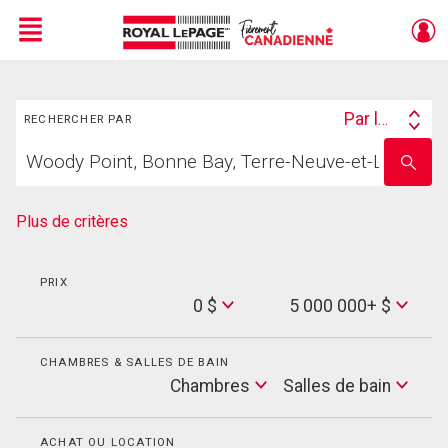
Menu
Rechercher
Live
En Direct
Par lieu
RECHERCHER PAR
Search
Trouvez
By
Entrez
votre
le
foyer
nom
de
Plus de critères
l'école
PRIX
Min
0 $
5 000 000+ $
Price
Max
Price
CHAMBRES & SALLES DE BAIN
Cham
Chambres
Salles de bain
Salles
de
bain
ACHAT OU LOCATION