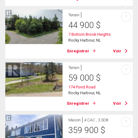
Terrain
?
44 900
$
7 Bottom Brook Heights
Rocky Harbour, NL
Enregistrer
Voir
Terrain
?
59 000
$
174 Pond Road
Rocky Harbour, NL
Enregistrer
Voir
Maison
4 CAC , 3 SDB
?
359 900
$