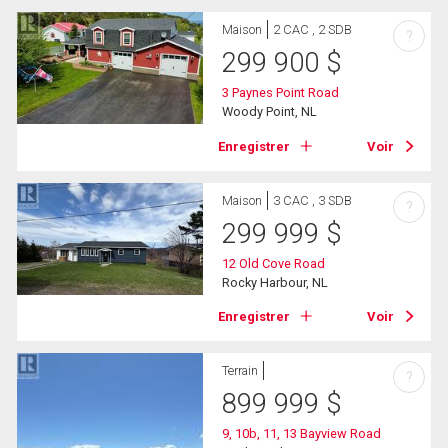
Maison
2 CAC , 2 SDB
?
299 900
$
3 Paynes Point Road
Woody Point, NL
Enregistrer
Voir
Maison
3 CAC , 3 SDB
?
299 999
$
12 Old Cove Road
Rocky Harbour, NL
Enregistrer
Voir
Terrain
?
899 999
$
9, 10b, 11, 13 Bayview Road