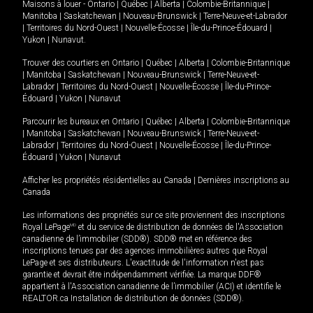
Maisons à louer -
Ontario
|
Québec
|
Alberta
|
Colombie-Britannique
|
Manitoba
|
Saskatchewan
|
Nouveau-Brunswick
|
Terre-Neuve-et-Labrador
|
Territoires du Nord-Ouest
|
Nouvelle-Écosse
|
Île-du-Prince-Édouard
|
Yukon
|
Nunavut
.
Trouver des courtiers en
Ontario
|
Québec
|
Alberta
|
Colombie-Britannique
|
Manitoba
|
Saskatchewan
|
Nouveau-Brunswick
|
Terre-Neuve-et-
Labrador
|
Territoires du Nord-Ouest
|
Nouvelle-Écosse
|
Île-du-Prince-
Édouard
|
Yukon
|
Nunavut
Parcourir les bureaux en
Ontario
|
Québec
|
Alberta
|
Colombie-Britannique
|
Manitoba
|
Saskatchewan
|
Nouveau-Brunswick
|
Terre-Neuve-et-
Labrador
|
Territoires du Nord-Ouest
|
Nouvelle-Écosse
|
Île-du-Prince-
Édouard
|
Yukon
|
Nunavut
Afficher les propriétés résidentielles au Canada
|
Dernières inscriptions au
Canada
Les informations des propriétés sur ce site proviennent des inscriptions
Royal LePage
MD
et du service de distribution de données de l'Association
canadienne de l’immobilier (SDD®). SDD® met en référence des
inscriptions tenues par des agences immobilières autres que Royal
LePage et ses distributeurs. L'exactitude de l'information n'est pas
garantie et devrait être indépendamment vérifiée. La marque DDF®
appartient à l'Association canadienne de l’immobilier (ACI) et identifie le
REALTOR.ca Installation de distribution de données (SDD®).