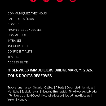
Facebook
LinkedIn
YouTube
Instagram
COMMUNIQUEZ AVEC NOUS
SALLE DES MÉDIAS
BLOGUE
PROPRIÉTÉS LUXUEUSES
COMMERCIAL
INTRANET
AVIS JURIDIQUE
CONFIDENTIALITÉ
TÉMOINS
ACCESSIBILITÉ
© SERVICES IMMOBILIERS BRIDGEMARQ
, 2026.
MD
TOUS DROITS RÉSERVÉS.
Trouver une maison
Ontario
|
Québec
|
Alberta
|
Colombie-Britannique
|
Manitoba
|
Saskatchewan
|
Nouveau-Brunswick
|
Terre-Neuve-et-Labrador
|
Territoires du Nord-Ouest
|
Nouvelle-Écosse
|
Île-du-Prince-Édouard
|
Yukon
|
Nunavut
.