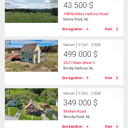
43 500
$
198 Neddies Harbour Road
Norris Point, NL
Enregistrer
Voir
Maison
3 CAC , 3 SDB
?
499 000
$
25-27 Main Street S
Rocky Harbour, NL
Enregistrer
Voir
Maison
3 CAC , 2 SDB
?
349 000
$
85 Main Road
Woody Point, NL
Enregistrer
Voir