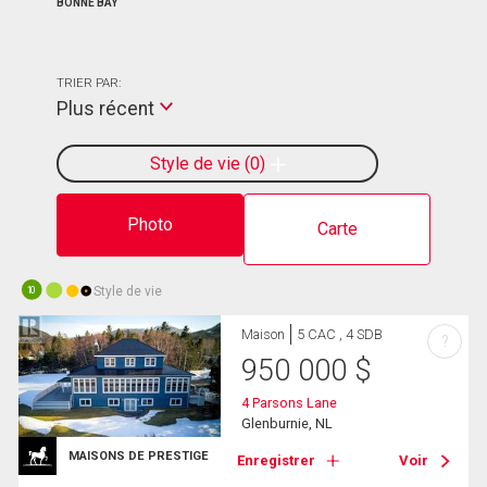
BONNE BAY
TRIER PAR:
Plus récent
Style de vie
0
Photo
Carte
Style de vie
10
Maison
5 CAC , 4 SDB
?
950 000
$
4 Parsons Lane
Glenburnie, NL
MAISONS DE PRESTIGE
Enregistrer
Voir