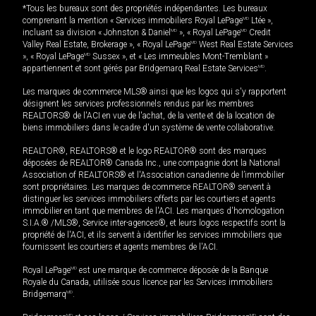
*Tous les bureaux sont des propriétés indépendantes. Les bureaux
comprenant la mention « Services immobiliers Royal LePage
MD
Ltée »,
incluant sa division « Johnston & Daniel
MD
», « Royal LePage
MD
Credit
Valley Real Estate, Brokerage », « Royal LePage
MD
West Real Estate Services
», « Royal LePage
MD
Sussex », et « Les immeubles Mont-Tremblant »
appartiennent et sont gérés par Bridgemarq Real Estate Services
MD
.
Les marques de commerce MLS® ainsi que les logos qui s'y rapportent
désignent les services professionnels rendus par les membres
REALTORS® de l'ACI en vue de l'achat, de la vente et de la location de
biens immobiliers dans le cadre d'un système de vente collaborative.
REALTOR®, REALTORS® et le logo REALTOR® sont des marques
déposées de REALTOR® Canada Inc., une compagnie dont la National
Association of REALTORS® et l'Association canadienne de l’immobilier
sont propriétaires. Les marques de commerce REALTOR® servent à
distinguer les services immobiliers offerts par les courtiers et agents
immobilier en tant que membres de l'ACI. Les marques d'homologation
S.I.A.® /MLS®, Service inter-agences®, et leurs logos respectifs sont la
propriété de l'ACI, et ils servent à identifier les services immobiliers que
fournissent les courtiers et agents membres de l'ACI.
Royal LePage
MD
est une marque de commerce déposée de la Banque
Royale du Canada, utilisée sous licence par les Services immobiliers
Bridgemarq
MD
.
MD
MD