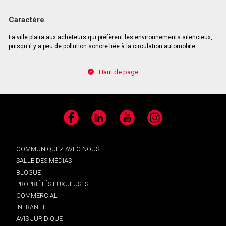
Caractère
La ville plaira aux acheteurs qui préfèrent les environnements silencieux,
puisqu'il y a peu de pollution sonore liée à la circulation automobile.
Haut de page
Facebook
LinkedIn
YouTube
Instagram
COMMUNIQUEZ AVEC NOUS
SALLE DES MÉDIAS
BLOGUE
PROPRIÉTÉS LUXUEUSES
COMMERCIAL
INTRANET
AVIS JURIDIQUE