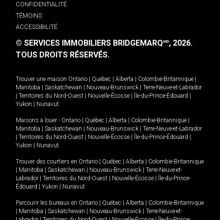
CONFIDENTIALITÉ
TÉMOINS
ACCESSIBILITÉ
© SERVICES IMMOBILIERS BRIDGEMARQ
, 2026.
MD
TOUS DROITS RÉSERVÉS.
Trouver une maison
Ontario
|
Québec
|
Alberta
|
Colombie-Britannique
|
Manitoba
|
Saskatchewan
|
Nouveau-Brunswick
|
Terre-Neuve-et-Labrador
|
Territoires du Nord-Ouest
|
Nouvelle-Écosse
|
Île-du-Prince-Édouard
|
Yukon
|
Nunavut
.
Maisons à louer -
Ontario
|
Québec
|
Alberta
|
Colombie-Britannique
|
Manitoba
|
Saskatchewan
|
Nouveau-Brunswick
|
Terre-Neuve-et-Labrador
|
Territoires du Nord-Ouest
|
Nouvelle-Écosse
|
Île-du-Prince-Édouard
|
Yukon
|
Nunavut
.
Trouver des courtiers en
Ontario
|
Québec
|
Alberta
|
Colombie-Britannique
|
Manitoba
|
Saskatchewan
|
Nouveau-Brunswick
|
Terre-Neuve-et-
Labrador
|
Territoires du Nord-Ouest
|
Nouvelle-Écosse
|
Île-du-Prince-
Édouard
|
Yukon
|
Nunavut
Parcourir les bureaux en
Ontario
|
Québec
|
Alberta
|
Colombie-Britannique
|
Manitoba
|
Saskatchewan
|
Nouveau-Brunswick
|
Terre-Neuve-et-
Labrador
|
Territoires du Nord-Ouest
|
Nouvelle-Écosse
|
Île-du-Prince-