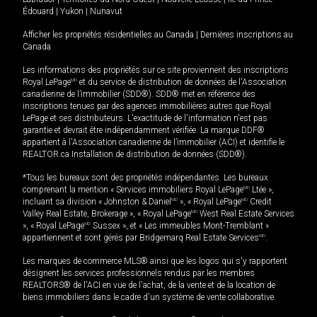
Édouard
|
Yukon
|
Nunavut
Afficher les propriétés résidentielles au Canada
|
Dernières inscriptions au
Canada
Les informations des propriétés sur ce site proviennent des inscriptions
Royal LePage
MD
et du service de distribution de données de l'Association
canadienne de l’immobilier (SDD®). SDD® met en référence des
inscriptions tenues par des agences immobilières autres que Royal
LePage et ses distributeurs. L'exactitude de l'information n'est pas
garantie et devrait être indépendamment vérifiée. La marque DDF®
appartient à l'Association canadienne de l’immobilier (ACI) et identifie le
REALTOR.ca Installation de distribution de données (SDD®).
*Tous les bureaux sont des propriétés indépendantes. Les bureaux
comprenant la mention « Services immobiliers Royal LePage
MD
Ltée »,
incluant sa division « Johnston & Daniel
MD
», « Royal LePage
MD
Credit
Valley Real Estate, Brokerage », « Royal LePage
MD
West Real Estate Services
», « Royal LePage
MD
Sussex », et « Les immeubles Mont-Tremblant »
appartiennent et sont gérés par Bridgemarq Real Estate Services
MD
.
Les marques de commerce MLS® ainsi que les logos qui s'y rapportent
désignent les services professionnels rendus par les membres
REALTORS® de l'ACI en vue de l'achat, de la vente et de la location de
biens immobiliers dans le cadre d'un système de vente collaborative.