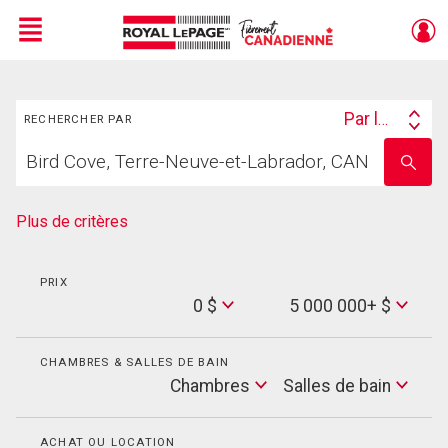
Menu
Rechercher
Live
En Direct
Par lieu
RECHERCHER PAR
Search
Trouvez
By
Entrez
votre
le
foyer
nom
de
Plus de critères
l'école
PRIX
Min
0 $
5 000 000+ $
Price
Max
Price
CHAMBRES & SALLES DE BAIN
Cham
Chambres
Salles de bain
Salles
de
bain
ACHAT OU LOCATION