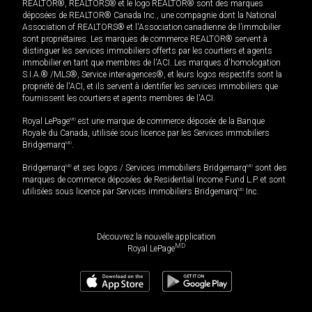
REALTOR®, REALTORS® et le logo REALTOR® sont des marques
déposées de REALTOR® Canada Inc., une compagnie dont la National
Association of REALTORS® et l'Association canadienne de l’immobilier
sont propriétaires. Les marques de commerce REALTOR® servent à
distinguer les services immobiliers offerts par les courtiers et agents
immobilier en tant que membres de l'ACI. Les marques d'homologation
S.I.A.® /MLS®, Service inter-agences®, et leurs logos respectifs sont la
propriété de l'ACI, et ils servent à identifier les services immobiliers que
fournissent les courtiers et agents membres de l'ACI.
Royal LePage
MD
est une marque de commerce déposée de la Banque
Royale du Canada, utilisée sous licence par les Services immobiliers
Bridgemarq
MD
.
Bridgemarq
MD
et ses logos / Services immobiliers Bridgemarq
MD
sont des
marques de commerce déposées de Residential Income Fund L.P. et sont
utilisées sous licence par Services immobiliers Bridgemarq
MD
Inc.
Découvrez la nouvelle application
MD
Royal LePage