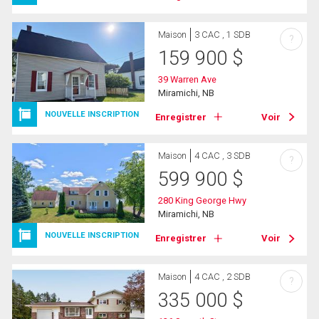
Maison
3 CAC , 1 SDB
?
159 900
$
39 Warren Ave
Miramichi, NB
NOUVELLE INSCRIPTION
Enregistrer
Voir
Maison
4 CAC , 3 SDB
?
599 900
$
280 King George Hwy
Miramichi, NB
NOUVELLE INSCRIPTION
Enregistrer
Voir
Maison
4 CAC , 2 SDB
?
335 000
$