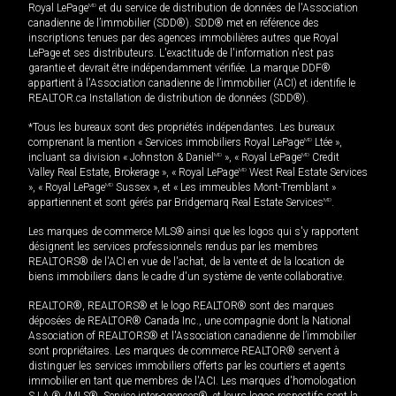
Royal LePage
MD
et du service de distribution de données de l'Association
canadienne de l’immobilier (SDD®). SDD® met en référence des
inscriptions tenues par des agences immobilières autres que Royal
LePage et ses distributeurs. L'exactitude de l'information n'est pas
garantie et devrait être indépendamment vérifiée. La marque DDF®
appartient à l'Association canadienne de l’immobilier (ACI) et identifie le
REALTOR.ca Installation de distribution de données (SDD®).
*Tous les bureaux sont des propriétés indépendantes. Les bureaux
comprenant la mention « Services immobiliers Royal LePage
MD
Ltée »,
incluant sa division « Johnston & Daniel
MD
», « Royal LePage
MD
Credit
Valley Real Estate, Brokerage », « Royal LePage
MD
West Real Estate Services
», « Royal LePage
MD
Sussex », et « Les immeubles Mont-Tremblant »
appartiennent et sont gérés par Bridgemarq Real Estate Services
MD
.
Les marques de commerce MLS® ainsi que les logos qui s'y rapportent
désignent les services professionnels rendus par les membres
REALTORS® de l'ACI en vue de l'achat, de la vente et de la location de
biens immobiliers dans le cadre d'un système de vente collaborative.
REALTOR®, REALTORS® et le logo REALTOR® sont des marques
déposées de REALTOR® Canada Inc., une compagnie dont la National
Association of REALTORS® et l'Association canadienne de l’immobilier
sont propriétaires. Les marques de commerce REALTOR® servent à
distinguer les services immobiliers offerts par les courtiers et agents
immobilier en tant que membres de l'ACI. Les marques d'homologation