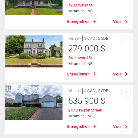
4202 Water St
Miramichi, NB
Enregistrer
Voir
Maison
3 CAC , 2 SDB
?
279 000
$
84 Howard St
Miramichi, NB
Enregistrer
Voir
Maison
4 CAC , 3 SDB
?
535 900
$
247 Dawson Street
Miramichi, NB
Enregistrer
Voir