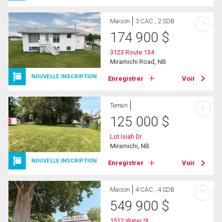
Maison
3 CAC , 2 SDB
?
174 900
$
3123 Route 134
Miramichi Road, NB
NOUVELLE INSCRIPTION
Enregistrer
Voir
Terrain
?
125 000
$
Lot Isiah Dr
Miramichi, NB
NOUVELLE INSCRIPTION
Enregistrer
Voir
Maison
4 CAC , 4 SDB
?
549 900
$
1512 Water St