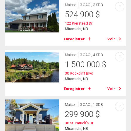
Maison
3 CAC , 3 SDB
?
524 900
$
122 Kierstead Dr
Miramichi, NB
Enregistrer
Voir
Maison
3 CAC , 4 SDB
?
1 500 000
$
30 Rockcliff Blvd
Miramichi, NB
Enregistrer
Voir
Maison
3 CAC , 1 SDB
?
299 900
$
36 St. Patrick’S Dr
Miramichi, NB