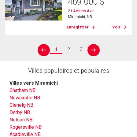
469 000
$
21 Adams Ave
Miramichi, NB
Enregistrer
Voir
1
2
3
prev
next
Villes populaires et populaires
Villes vers Miramichi
Chatham NB
Newcastle NB
Glenelg NB
Derby NB
Nelson NB
Rogersville NB
Acadieville NB