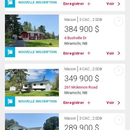
NOUVELLE INSCRIPTION
Enregistrer
Voir
Maison
3 CAC , 2 SDB
?
384 900
$
6 Bushville Dr
Miramichi, NB
NOUVELLE INSCRIPTION
Enregistrer
Voir
Maison
4 CAC , 2 SDB
?
349 900
$
261 Mckinnon Road
Miramichi, NB
NOUVELLE INSCRIPTION
Enregistrer
Voir
Maison
3 CAC , 2 SDB
?
289 900
$