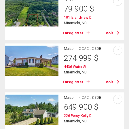
?
79 900
$
191 Islandview Dr
Miramichi, NB
Enregistrer
Voir
Maison
2 CAC , 2 SDB
?
274 999
$
4436 Water St
Miramichi, NB
Enregistrer
Voir
Maison
4 CAC , 3 SDB
?
649 900
$
226 Percy Kelly Dr
Miramichi, NB