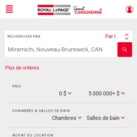
Menu
Rechercher
Live
En Direct
Par lieu
RECHERCHER PAR
Search
Trouvez
By
Entrez
votre
le
foyer
nom
de
Plus de critères
l'école
PRIX
Min
0 $
5 000 000+ $
Price
Max
Price
CHAMBRES & SALLES DE BAIN
Cham
Chambres
Salles de bain
Salles
de
bain
ACHAT OU LOCATION