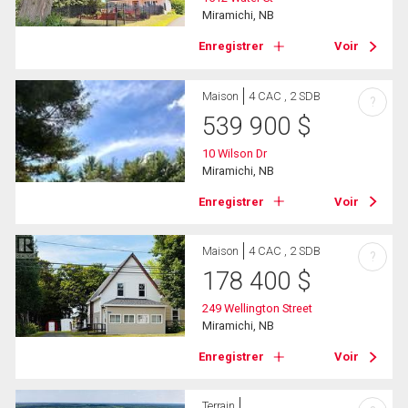
Miramichi, NB
Enregistrer
Voir
Maison
4 CAC , 2 SDB
?
539 900
$
10 Wilson Dr
Miramichi, NB
Enregistrer
Voir
Maison
4 CAC , 2 SDB
?
178 400
$
249 Wellington Street
Miramichi, NB
Enregistrer
Voir
Terrain