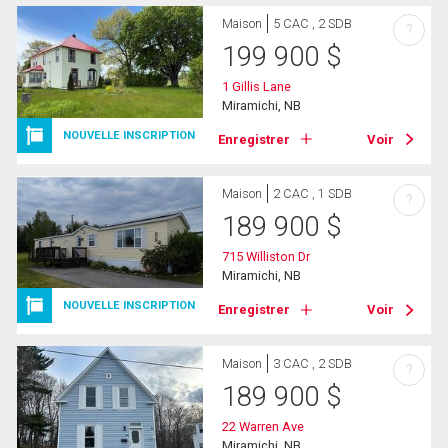
Maison
5 CAC , 2 SDB
?
199 900
$
1 Gillis Lane
Miramichi, NB
NOUVELLE INSCRIPTION
Enregistrer
Voir
Maison
2 CAC , 1 SDB
?
189 900
$
715 Williston Dr
Miramichi, NB
NOUVELLE INSCRIPTION
Enregistrer
Voir
Maison
3 CAC , 2 SDB
?
189 900
$
22 Warren Ave
Miramichi, NB