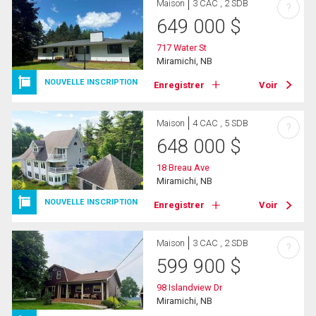
Maison
3 CAC , 2 SDB
?
649 000
$
717 Water St
Miramichi, NB
NOUVELLE INSCRIPTION
Enregistrer
Voir
Maison
4 CAC , 5 SDB
?
648 000
$
18 Breau Ave
Miramichi, NB
NOUVELLE INSCRIPTION
Enregistrer
Voir
Maison
3 CAC , 2 SDB
?
599 900
$
98 Islandview Dr
Miramichi, NB