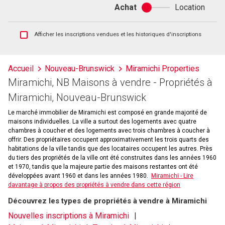
Achat
Location
Achat
ou
location
Afficher
Afficher les inscriptions vendues et les historiques d'inscriptions
les
inscriptions
vendues
Accueil
Nouveau-Brunswick
Miramichi Properties
et
Miramichi, NB Maisons à vendre - Propriétés à
les
historiques
Miramichi, Nouveau-Brunswick
d'inscriptions
Le marché immobilier de Miramichi est composé en grande majorité de
maisons individuelles. La ville a surtout des logements avec quatre
chambres à coucher et des logements avec trois chambres à coucher à
offrir. Des propriétaires occupent approximativement les trois quarts des
habitations de la ville tandis que des locataires occupent les autres. Près
du tiers des propriétés de la ville ont été construites dans les années 1960
et 1970, tandis que la majeure partie des maisons restantes ont été
développées avant 1960 et dans les années 1980.
Miramichi - Lire
davantage à propos des propriétés à vendre dans cette région
Découvrez les types de propriétés à vendre à Miramichi
Nouvelles inscriptions à Miramichi