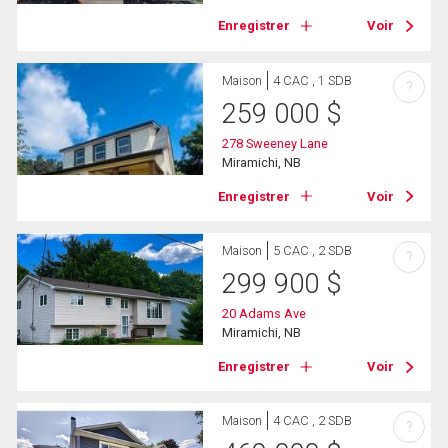
Enregistrer
Voir
Maison
4 CAC , 1 SDB
?
259 000
$
278 Sweeney Lane
Miramichi, NB
Enregistrer
Voir
Maison
5 CAC , 2 SDB
?
299 900
$
20 Adams Ave
Miramichi, NB
Enregistrer
Voir
Maison
4 CAC , 2 SDB
?