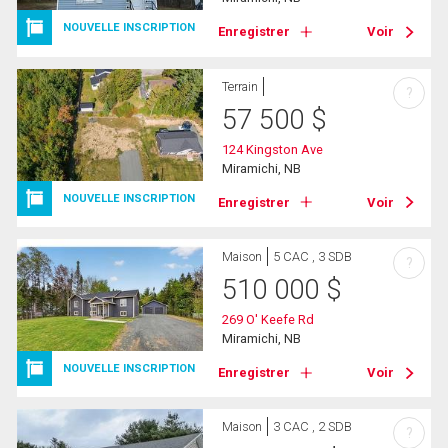
NOUVELLE INSCRIPTION
Enregistrer
Voir
Terrain
?
57 500
$
124 Kingston Ave
Miramichi, NB
NOUVELLE INSCRIPTION
Enregistrer
Voir
Maison
5 CAC , 3 SDB
?
510 000
$
269 O' Keefe Rd
Miramichi, NB
NOUVELLE INSCRIPTION
Enregistrer
Voir
Maison
3 CAC , 2 SDB
?